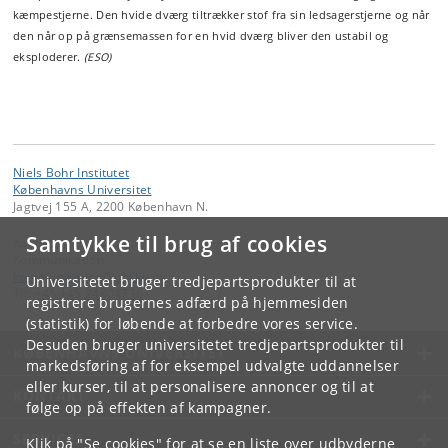
kæmpestjerne. Den hvide dværg tiltrækker stof fra sin ledsagerstjerne og når
den når op på grænsemassen for en hvid dværg bliver den ustabil og
eksploderer.
(ESO)
Niels Bohr Institutet
Københavns Universitet
Jagtvej 155 A, 2200 København N.
Samtykke til brug af cookies
Kontakt:
Kommunikation
kommunikation
@
nbi
.
ku
.
dk
Universitetet bruger tredjepartsprodukter til at
Tlf:
+45 +45 24804736
registrere brugernes adfærd på hjemmesiden
(statistik) for løbende at forbedre vores service.
Desuden bruger universitetet tredjepartsprodukter til
KØBENHAVNS UNIVERSITET
markedsføring af for eksempel udvalgte uddannelser
eller kurser, til at personalisere annoncer og til at
KONTAKT
følge op på effekten af kampagner.
SERVICES
Klik på "Se cookies" for at se en liste over udbyderne