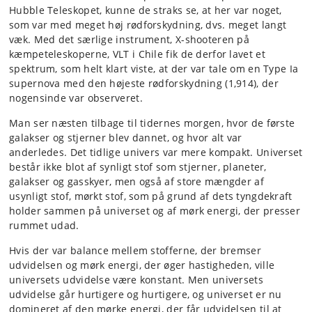
Hubble Teleskopet, kunne de straks se, at her var noget,
som var med meget høj rødforskydning, dvs. meget langt
væk. Med det særlige instrument, X-shooteren på
kæmpeteleskoperne, VLT i Chile fik de derfor lavet et
spektrum, som helt klart viste, at der var tale om en Type Ia
supernova med den højeste rødforskydning (1,914), der
nogensinde var observeret.
Man ser næsten tilbage til tidernes morgen, hvor de første
galakser og stjerner blev dannet, og hvor alt var
anderledes. Det tidlige univers var mere kompakt. Universet
består ikke blot af synligt stof som stjerner, planeter,
galakser og gasskyer, men også af store mængder af
usynligt stof, mørkt stof, som på grund af dets tyngdekraft
holder sammen på universet og af mørk energi, der presser
rummet udad.
Hvis der var balance mellem stofferne, der bremser
udvidelsen og mørk energi, der øger hastigheden, ville
universets udvidelse være konstant. Men universets
udvidelse går hurtigere og hurtigere, og universet er nu
domineret af den mørke energi, der får udvidelsen til at