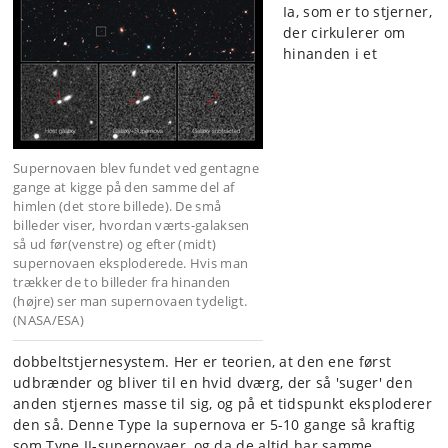
Ia, som er to stjerner,
der cirkulerer om
hinanden i et
Supernovaen blev fundet ved gentagne
gange at kigge på den samme del af
himlen (det store billede). De små
billeder viser, hvordan værts-galaksen
så ud før(venstre) og efter (midt)
supernovaen eksploderede. Hvis man
trækker de to billeder fra hinanden
(højre) ser man supernovaen tydeligt.
(NASA/ESA)
dobbeltstjernesystem. Her er teorien, at den ene først
udbrænder og bliver til en hvid dværg, der så 'suger' den
anden stjernes masse til sig, og på et tidspunkt eksploderer
den så. Denne Type Ia supernova er 5-10 gange så kraftig
som Type II-supernovaer, og da de altid har samme