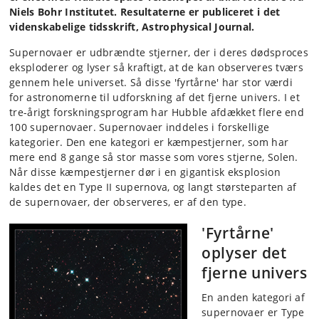
Niels Bohr Institutet. Resultaterne er publiceret i det
videnskabelige tidsskrift, Astrophysical Journal.
Supernovaer er udbrændte stjerner, der i deres dødsproces
eksploderer og lyser så kraftigt, at de kan observeres tværs
gennem hele universet. Så disse 'fyrtårne' har stor værdi
for astronomerne til udforskning af det fjerne univers. I et
tre-årigt forskningsprogram har Hubble afdækket flere end
100 supernovaer. Supernovaer inddeles i forskellige
kategorier. Den ene kategori er kæmpestjerner, som har
mere end 8 gange så stor masse som vores stjerne, Solen.
Når disse kæmpestjerner dør i en gigantisk eksplosion
kaldes det en Type II supernova, og langt størsteparten af
de supernovaer, der observeres, er af den type.
'Fyrtårne'
oplyser det
fjerne univers
En anden kategori af
supernovaer er Type