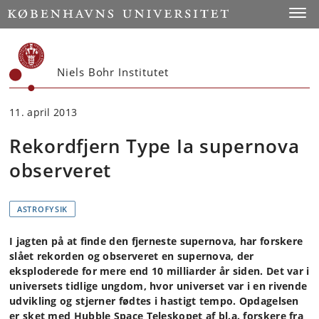
Start
Toggl
Niels Bohr Institutet
11. april 2013
Rekordfjern Type Ia supernova
observeret
ASTROFYSIK
I jagten på at finde den fjerneste supernova, har forskere
slået rekorden og observeret en supernova, der
eksploderede for mere end 10 milliarder år siden. Det var i
universets tidlige ungdom, hvor universet var i en rivende
udvikling og stjerner fødtes i hastigt tempo. Opdagelsen
er sket med Hubble Space Teleskopet af bl.a. forskere fra