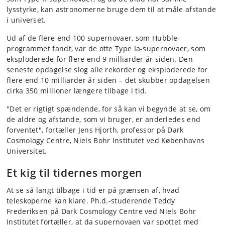
lysstyrke, kan astronomerne bruge dem til at måle afstande
i universet.
Ud af de flere end 100 supernovaer, som Hubble-
programmet fandt, var de otte Type Ia-supernovaer, som
eksploderede for flere end 9 milliarder år siden. Den
seneste opdagelse slog alle rekorder og eksploderede for
flere end 10 milliarder år siden – det skubber opdagelsen
cirka 350 millioner længere tilbage i tid.
"Det er rigtigt spændende, for så kan vi begynde at se, om
de aldre og afstande, som vi bruger, er anderledes end
forventet", fortæller Jens Hjorth, professor på Dark
Cosmology Centre, Niels Bohr Institutet ved Københavns
Universitet.
Et kig til tidernes morgen
At se så langt tilbage i tid er på grænsen af, hvad
teleskoperne kan klare. Ph.d.-studerende Teddy
Frederiksen på Dark Cosmology Centre ved Niels Bohr
Institutet fortæller, at da supernovaen var spottet med