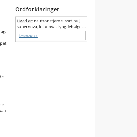
Ordforklaringer
Hvad er:
neutronstjerne, sort hul,
supernova, kilonova, tyngdebølge....
dag,
Læs mere >>
mpet
n
de
nne
 kan