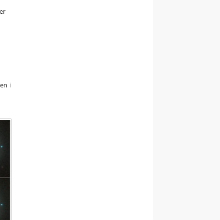
er
en i