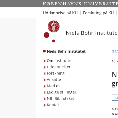
Start
Uddannelse på KU
Forskning på KU
Niels Bohr Institute
Niels Bohr Institutet
Niel
Om instituttet
16.
Uddannelser
N
Forskning
Ansatte
g
Mød os
Ledige stillinger
A
NBI Biblioteket
Kontakt
NE
fre