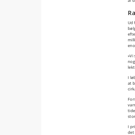
af 
Ra
Ud 
bøl
eft
mil
eno
»Vi
noge
lek
I lø
at 
cirk
Fors
var
tid
sto
I p
det 