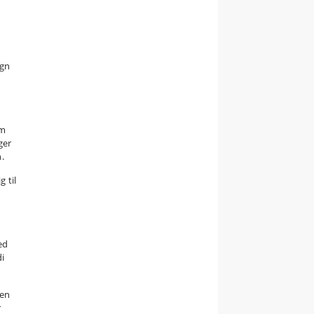
øgn
om
ger
.
g til
ed
di
men
r