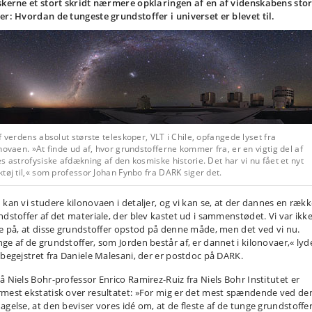
skerne et stort skridt nærmere opklaringen af en af videnskabens sto
er: Hvordan de tungeste grundstoffer i universet er blevet til.
f verdens absolut største teleskoper, VLT i Chile, opfangede lyset fra
novaen. »At finde ud af, hvor grundstofferne kommer fra, er en vigtig del af
s astrofysiske afdækning af den kosmiske historie. Det har vi nu fået et nyt
tøj til,« som professor Johan Fynbo fra DARK siger det.
 kan vi studere kilonovaen i detaljer, og vi kan se, at der dannes en ræk
ndstoffer af det materiale, der blev kastet ud i sammenstødet. Vi var ikk
re på, at disse grundstoffer opstod på denne måde, men det ved vi nu.
ge af de grundstoffer, som Jorden består af, er dannet i kilonovaer,« lyd
 begejstret fra Daniele Malesani, der er postdoc på DARK.
å Niels Bohr-professor Enrico Ramirez-Ruiz fra Niels Bohr Institutet er
mest ekstatisk over resultatet: »For mig er det mest spændende ved de
agelse, at den beviser vores idé om, at de fleste af de tunge grundstoffer