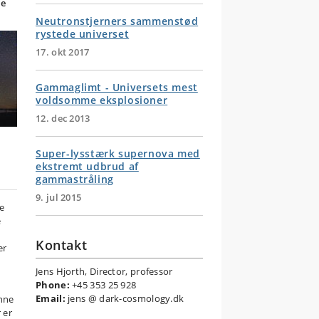
re
Neutronstjerners sammenstød
rystede universet
17. okt 2017
Gammaglimt - Universets mest
voldsomme eksplosioner
12. dec 2013
Super-lysstærk supernova med
ekstremt udbrud af
gammastråling
9. jul 2015
ke
e
Kontakt
er
Jens Hjorth, Director, professor
Phone:
+45 353 25 928
Email:
jens @ dark-cosmology.dk
nne
 er