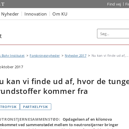
Find vej
F
Nyheder
Innovation
Om KU
t
s Bohr Institutet
Forskningsnyheder
Nyheder 2017
Nu kan vi finde ud af,...
 oktober 2017
u kan vi finde ud af, hvor de tung
rundstoffer kommer fra
STROFYSIK
PARTIKELFYSIK
UTRONSTJERNESAMMENSTØD:
Opdagelsen af en kilonova
mkommet ved sammenstødet mellem to neutronstjerner bringer