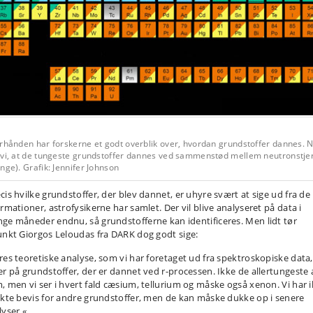
rhånden har forskerne et godt overblik over, hvordan grundstoffer dannes. 
 vi, at de tungeste grundstoffer dannes ved sammenstød mellem neutronstje
nge). Grafik: Jennifer Johnson
cis hvilke grundstoffer, der blev dannet, er uhyre svært at sige ud fra de
rmationer, astrofysikerne har samlet. Der vil blive analyseret på data i
ge måneder endnu, så grundstofferne kan identificeres. Men lidt tør
unkt Giorgos Leloudas fra DARK dog godt sige:
res teoretiske analyse, som vi har foretaget ud fra spektroskopiske data,
er på grundstoffer, der er dannet ved r-processen. Ikke de allertungeste 
, men vi ser i hvert fald cæsium, tellurium og måske også xenon. Vi har 
ekte bevis for andre grundstoffer, men de kan måske dukke op i senere
lyser.«