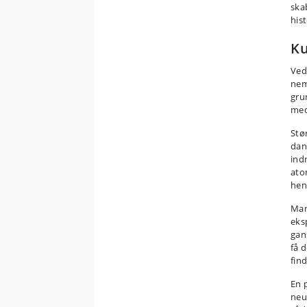
ska
his
Ku
Ved
nem
gru
med
Stø
dan
ind
ato
hen
Man
eks
gan
få 
find
En 
neu