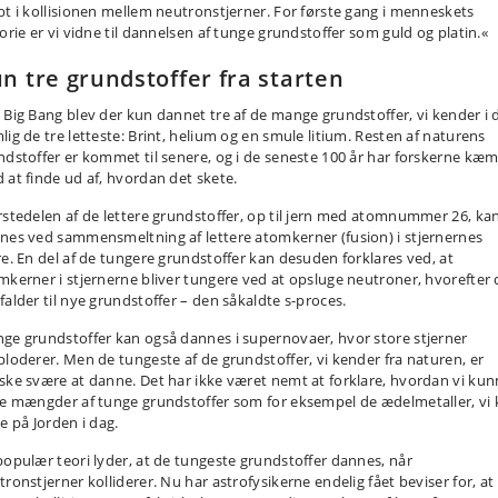
bt i kollisionen mellem neutronstjerner. For første gang i menneskets
torie er vi vidne til dannelsen af tunge grundstoffer som guld og platin.«
n tre grundstoffer fra starten
 Big Bang blev der kun dannet tre af de mange grundstoffer, vi kender i 
lig de tre letteste: Brint, helium og en smule litium. Resten af naturens
ndstoffer er kommet til senere, og i de seneste 100 år har forskerne kæ
 at finde ud af, hvordan det skete.
rstedelen af de lettere grundstoffer, op til jern med atomnummer 26, ka
nes ved sammensmeltning af lettere atomkerner (fusion) i stjernernes
re. En del af de tungere grundstoffer kan desuden forklares ved, at
mkerner i stjernerne bliver tungere ved at opsluge neutroner, hvorefter 
falder til nye grundstoffer – den såkaldte s-proces.
ge grundstoffer kan også dannes i supernovaer, hvor store stjerner
ploderer. Men de tungeste af de grundstoffer, vi kender fra naturen, er
ske svære at danne. Det har ikke været nemt at forklare, hvordan vi ku
de mængder af tunge grundstoffer som for eksempel de ædelmetaller, vi
e på Jorden i dag.
populær teori lyder, at de tungeste grundstoffer dannes, når
tronstjerner kolliderer. Nu har astrofysikerne endelig fået beviser for, at