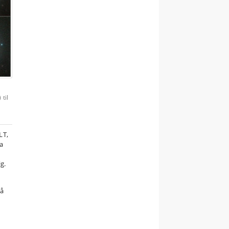
til
LT,
ra
g.
på