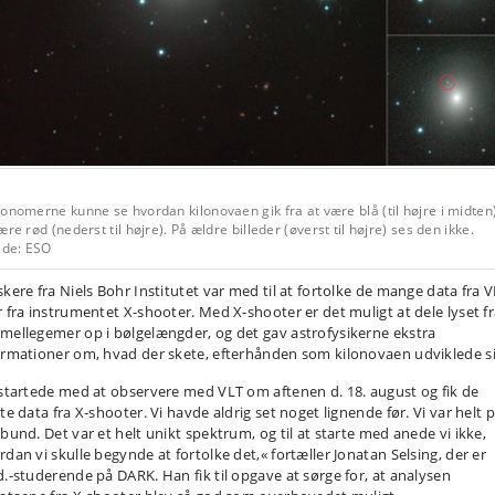
onomerne kunne se hvordan kilonovaen gik fra at være blå (til højre i midten) 
ære rød (nederst til højre). På ældre billeder (øverst til højre) ses den ikke.
ede: ESO
skere fra Niels Bohr Institutet var med til at fortolke de mange data fra V
r fra instrumentet X-shooter. Med X-shooter er det muligt at dele lyset f
mellegemer op i bølgelængder, og det gav astrofysikerne ekstra
ormationer om, hvad der skete, efterhånden som kilonovaen udviklede si
 startede med at observere med VLT om aftenen d. 18. august og fik de
te data fra X-shooter. Vi havde aldrig set noget lignende før. Vi var helt 
 bund. Det var et helt unikt spektrum, og til at starte med anede vi ikke,
rdan vi skulle begynde at fortolke det,« fortæller Jonatan Selsing, der er
d.-studerende på DARK. Han fik til opgave at sørge for, at analysen