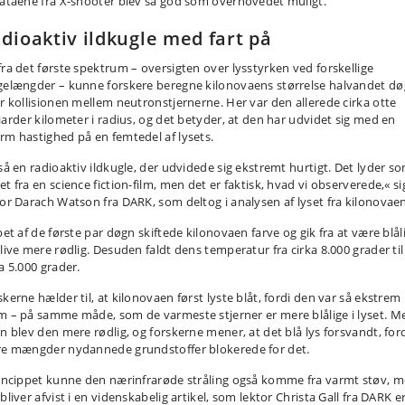
dataene fra X-shooter blev så god som overhovedet muligt.
dioaktiv ildkugle med fart på
fra det første spektrum – oversigten over lysstyrken ved forskellige
gelængder – kunne forskere beregne kilonovaens størrelse halvandet d
er kollisionen mellem neutronstjernerne. Her var den allerede cirka otte
liarder kilometer i radius, og det betyder, at den har udvidet sig med en
rm hastighed på en femtedel af lysets.
 så en radioaktiv ildkugle, der udvidede sig ekstremt hurtigt. Det lyder s
t fra en science fiction-film, men det er faktisk, hvad vi observerede,« si
tor Darach Watson fra DARK, som deltog i analysen af lyset fra kilonovaen
bet af de første par døgn skiftede kilonovaen farve og gik fra at være blåli
blive mere rødlig. Desuden faldt dens temperatur fra cirka 8.000 grader til
a 5.000 grader.
kerne hælder til, at kilonovaen først lyste blåt, fordi den var så ekstrem
m – på samme måde, som de varmeste stjerner er mere blålige i lyset. M
en blev den mere rødlig, og forskerne mener, at det blå lys forsvandt, for
re mængder nydannede grundstoffer blokerede for det.
rincippet kunne den nærinfrarøde stråling også komme fra varmt støv, 
bliver afvist i en videnskabelig artikel, som lektor Christa Gall fra DARK e