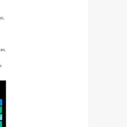
en,
nen,
er
.