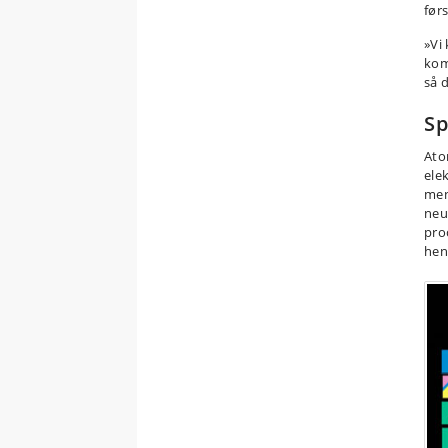
førs
»Vi
kom
så 
Sp
Ato
ele
men
neu
pro
henf