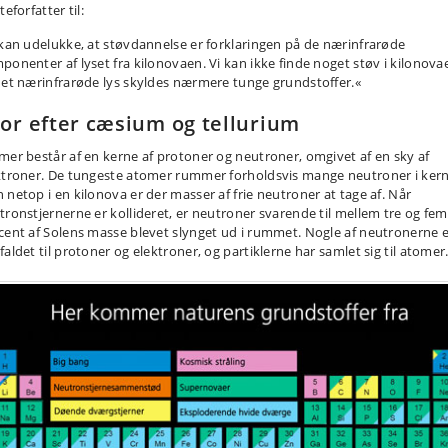
teforfatter til:
 kan udelukke, at støvdannelse er forklaringen på de nærinfrarøde
ponenter af lyset fra kilonovaen. Vi kan ikke finde noget støv i kilonova
det nærinfrarøde lys skyldes nærmere tunge grundstoffer.«
or efter cæsium og tellurium
mer består af en kerne af protoner og neutroner, omgivet af en sky af
ktroner. De tungeste atomer rummer forholdsvis mange neutroner i ker
 netop i en kilonova er der masser af frie neutroner at tage af. Når
tronstjernerne er kollideret, er neutroner svarende til mellem tre og fem
cent af Solens masse blevet slynget ud i rummet. Nogle af neutronerne 
aldet til protoner og elektroner, og partiklerne har samlet sig til atomer