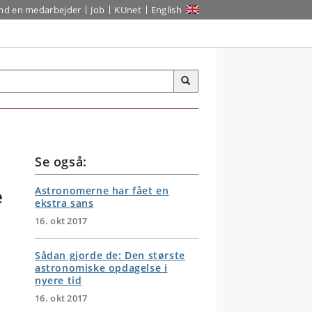
ind en medarbejder
Job
KUnet
English
Se også:
e
Astronomerne har fået en
ekstra sans
16. okt 2017
Sådan gjorde de: Den største
astronomiske opdagelse i
nyere tid
16. okt 2017