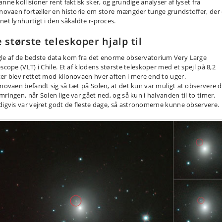
nne kollisioner rent faktisk sker, og grundige analyser af lyset fra
onovaen fortæller en historie om store mængder tunge grundstoffer, der 
net lynhurtigt i den såkaldte r-proces.
 største teleskoper hjalp til
le af de bedste data kom fra det enorme observatorium Very Large
scope (VLT) i Chile. Et af klodens største teleskoper med et spejl på 8,2
er blev rettet mod kilonovaen hver aften i mere end to uger.
onovaen befandt sig så tæt på Solen, at det kun var muligt at observere d
mringen, når Solen lige var gået ned, og så kun i halvanden til to timer.
digvis var vejret godt de fleste dage, så astronomerne kunne observere.