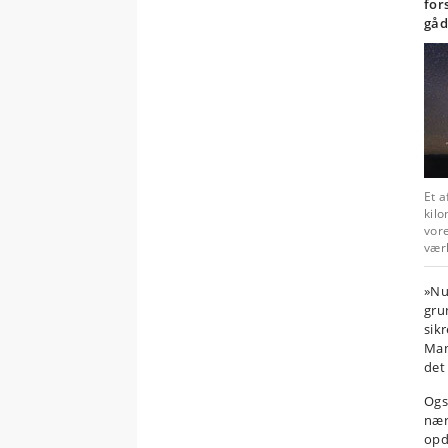
for
gåd
Et a
kilo
vore
værk
»Nu
gru
sik
Man
det
Ogs
nær
opd