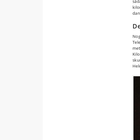
såda
kil
dan
De
Nog
Tele
met
Kil
sku
Hel