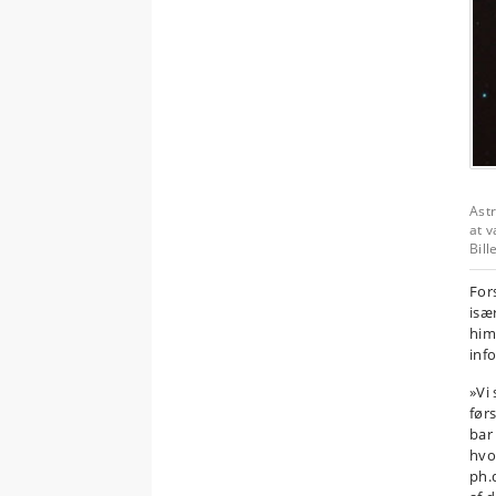
Astr
at v
Bill
For
isæ
him
inf
»Vi
førs
bar
hvo
ph.