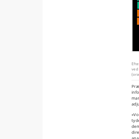
Efte
ved
(ora
Præ
info
man
adj
»Vo
tyd
dem
dir
ana