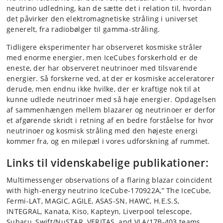
neutrino udledning, kan de sætte det i relation til, hvordan
det påvirker den elektromagnetiske stråling i universet
generelt, fra radiobølger til gamma-stråling.
Tidligere eksperimenter har observeret kosmiske stråler
med enorme energier, men IceCubes forskerhold er de
eneste, der har observeret neutrinoer med tilsvarende
energier. Så forskerne ved, at der er kosmiske acceleratorer
derude, men endnu ikke hvilke, der er kraftige nok til at
kunne udlede neutrinoer med så høje energier. Opdagelsen
af sammenhængen mellem blazarer og neutrinoer er derfor
et afgørende skridt i retning af en bedre forståelse for hvor
neutrinoer og kosmisk stråling med den højeste energi
kommer fra, og en milepæl i vores udforskning af rummet.
Links til videnskabelige publikationer:
Multimessenger observations of a flaring blazar coincident
with high-energy neutrino IceCube-170922A,” The IceCube,
Fermi-LAT, MAGIC, AGILE, ASAS-SN, HAWC, H.E.S.S,
INTEGRAL, Kanata, Kiso, Kapteyn, Liverpool telescope,
Subaru, Swift/NuSTAR, VERITAS, and VLA/17B-403 teams.