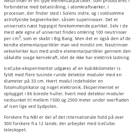
Neutrinoer er en type elementarpartikler, som produceres i
forbindelse med betastråling, i atomkraftværker, i
processer, der finder sted i Solens indre, og i voldsomme
astrofysiske begivenheder, såsom supernovaer. Det er
universets næst hyppigst forekommende partikel. Selv i de
mest øde egne af universet findes omkring 100 neutrinoer
3
per cm
, som er skabt i Big Bang. Men det er også den af de
kendte elementarpartikler man ved mindst om. Neutrinoer
vekselvirker kun med andre elementarpartikler gennem den
såkaldte svage kernekraft, idet de ikke har elektrisk ladning.
IceCube-eksperimentet udgøres af en kubikkilometer is
fyldt med flere tusinde runde detektor moduler med en
diameter på 33 cm. Hvert modul indeholder en
fotomultiplikator og noget elektronik. Eksperimentet er
opbygget i 86 borede huller, hvert med detektor moduler
nedsunket til mellem 1500 og 2500 meter under overfladen
af isen lige ved Sydpolen.
Forskere fra NBI er del af det internationale hold på over
300 forskere fra 12 lande, der arbejder med IceCube-
teleskopet.