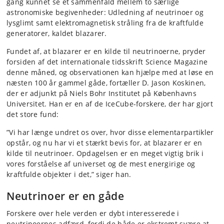
gang kunnet se et sammenfald mellem to særlige
astronomiske begivenheder: Udledning af neutrinoer og
lysglimt samt elektromagnetisk stråling fra de kraftfulde
generatorer, kaldet blazarer.
Fundet af, at blazarer er en kilde til neutrinoerne, pryder
forsiden af det internationale tidsskrift Science Magazine
denne måned, og observationen kan hjælpe med at løse en
næsten 100 år gammel gåde, fortæller D. Jason Koskinen,
der er adjunkt på Niels Bohr Institutet på Københavns
Universitet. Han er en af de IceCube-forskere, der har gjort
det store fund:
”Vi har længe undret os over, hvor disse elementarpartikler
opstår, og nu har vi et stærkt bevis for, at blazarer er en
kilde til neutrinoer. Opdagelsen er en meget vigtig brik i
vores forståelse af universet og de mest energirige og
kraftfulde objekter i det,” siger han.
Neutrinoer er en gåde
Forskere over hele verden er dybt interesserede i
neutrinoernes adfærd, fordi de både er ekstremt svære at