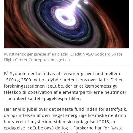
Kunstnerisk gengivelse af en blazar. Credit:NASA/Goddard Space
Flight Center Conceptual Image Lab
På Sydpolen er tusindvis af sensorer gravet ned mellem
1500 og 2500 meters dybde under isens overflade. Det er
forskningsstationen IceCube, der er et kæmpemæssigt
teleskop til observation af elementarpartiklerne neutrinoer
– populært kaldet spøgelsespartikler.
Her er vild jubel over det seneste fund inden for astrofysik,
da oprindelsen af den meget energirige kosmiske neutrino
har været et mysterium siden sin opdagelse i 2013, en
opdagelse IceCube også deltog i. Forskerne har for første