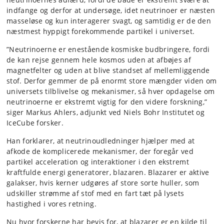
indfange og derfor at undersøge, idet neutrinoer er næsten
masseløse og kun interagerer svagt, og samtidig er de den
næstmest hyppigt forekommende partikel i universet.
”Neutrinoerne er enestående kosmiske budbringere, fordi
de kan rejse gennem hele kosmos uden at afbøjes af
magnetfelter og uden at blive standset af mellemliggende
stof. Derfor gemmer de på enormt store mængder viden om
universets tilblivelse og mekanismer, så hver opdagelse om
neutrinoerne er ekstremt vigtig for den videre forskning,”
siger Markus Ahlers, adjunkt ved Niels Bohr Institutet og
IceCube forsker.
Han forklarer, at neutrinoudledninger hjælper med at
afkode de komplicerede mekanismer, der foregår ved
partikel acceleration og interaktioner i den ekstremt
kraftfulde energi generatorer, blazaren. Blazarer er aktive
galakser, hvis kerner udgøres af store sorte huller, som
udskiller strømme af stof med en fart tæt på lysets
hastighed i vores retning.
Nu hvor forskerne har bevis for, at blazarer er en kilde til