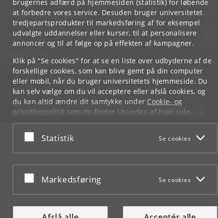
brugernes adfærd på hjemmesiden (statistik) for løbende
at forbedre vores service. Desuden bruger universitetet
NØDSITUATIONER
tredjepartsprodukter til markedsføring af for eksempel
udvalgte uddannelser eller kurser, til at personalisere
WEB
annoncer og til at følge op på effekten af kampagner.
MØD KU PÅ
Klik på "Se cookies" for at se en liste over udbyderne af de
forskellige cookies, som kan blive gemt på din computer
eller mobil, når du bruger universitetets hjemmeside. Du
kan selv vælge om du vil acceptere eller afslå cookies, og
du kan altid ændre dit samtykke under
Cookie- og
privatlivspolitik
som du finder i bunden af hver side.
Googles privatlivspolitik
Acceptér eller afslå
Statistik
Se cookies
Acceptér eller afslå
Markedsføring
Se cookies
Afslå alle
Acceptér alle