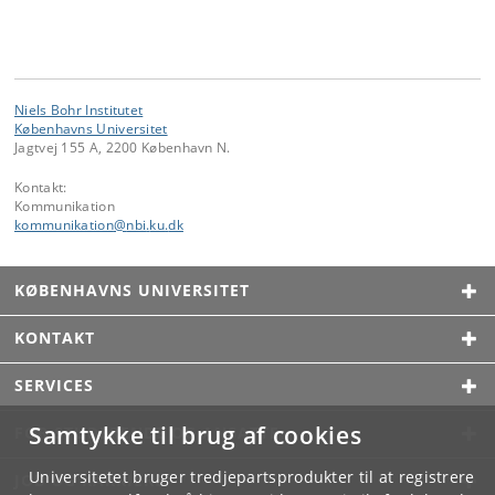
Niels Bohr Institutet
Københavns Universitet
Jagtvej 155 A, 2200 København N.
Kontakt:
Kommunikation
kommunikation
@
nbi
.
ku
.
dk
KØBENHAVNS UNIVERSITET
KONTAKT
SERVICES
Samtykke til brug af cookies
FOR STUDERENDE OG ANSATTE
Universitetet bruger tredjepartsprodukter til at registrere
JOB OG KARRIERE