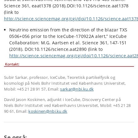
Science 361, eaat1378 (2018).DOI:10.1126/science.aat1378
(link to
http://science.sciencemag.org/cgi/doi/10.1126/science.aat137
Neutrino emission from the direction of the blazar TXS
0506+056 prior to the IceCube-170922A alert,” IceCube
Collaboration: M.G. Aartsen et al. Science 361, 147-151
(2018). DOI:10.1126/science.aat2890 (link to
http://science.sciencemag.org/cgi/doi/10.1126/science.aat2
Subir Sarkar
, professor, IceCube, Teoretisk partikelfysik og
kosmologi på Niels Bohr Institutet ved Københavns Universitet,
Mobil: +45 21 28 91 57, Email:
sarkar@nbi.ku.dk
David Jason Koskinen
, adjunkt i IceCube, Discovery Center på
Niels Bohr Institutet ved Københavns Universitet, Mobil: +45 21 28
90 61, Email:
koskinen@nbi.ku.dk
Se også: