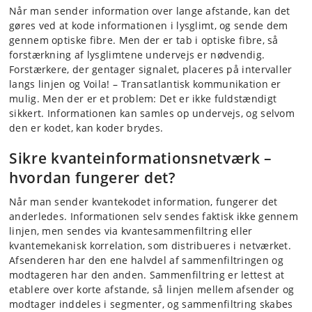
Når man sender information over lange afstande, kan det
gøres ved at kode informationen i lysglimt, og sende dem
gennem optiske fibre. Men der er tab i optiske fibre, så
forstærkning af lysglimtene undervejs er nødvendig.
Forstærkere, der gentager signalet, placeres på intervaller
langs linjen og Voila! – Transatlantisk kommunikation er
mulig. Men der er et problem: Det er ikke fuldstændigt
sikkert. Informationen kan samles op undervejs, og selvom
den er kodet, kan koder brydes.
Sikre kvanteinformationsnetværk –
hvordan fungerer det?
Når man sender kvantekodet information, fungerer det
anderledes. Informationen selv sendes faktisk ikke gennem
linjen, men sendes via kvantesammenfiltring eller
kvantemekanisk korrelation, som distribueres i netværket.
Afsenderen har den ene halvdel af sammenfiltringen og
modtageren har den anden. Sammenfiltring er lettest at
etablere over korte afstande, så linjen mellem afsender og
modtager inddeles i segmenter, og sammenfiltring skabes