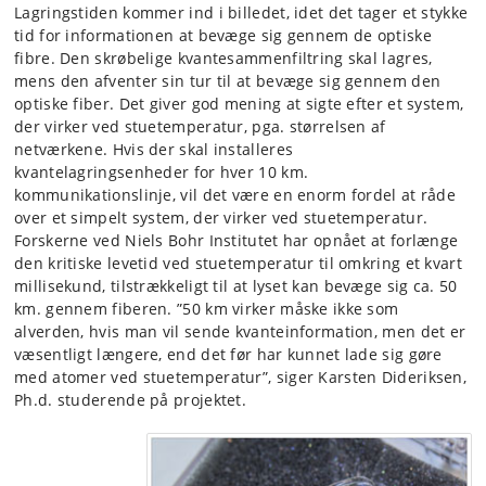
Lagringstiden kommer ind i billedet, idet det tager et stykke
tid for informationen at bevæge sig gennem de optiske
fibre. Den skrøbelige kvantesammenfiltring skal lagres,
mens den afventer sin tur til at bevæge sig gennem den
optiske fiber. Det giver god mening at sigte efter et system,
der virker ved stuetemperatur, pga. størrelsen af
netværkene. Hvis der skal installeres
kvantelagringsenheder for hver 10 km.
kommunikationslinje, vil det være en enorm fordel at råde
over et simpelt system, der virker ved stuetemperatur.
Forskerne ved Niels Bohr Institutet har opnået at forlænge
den kritiske levetid ved stuetemperatur til omkring et kvart
millisekund, tilstrækkeligt til at lyset kan bevæge sig ca. 50
km. gennem fiberen. ”50 km virker måske ikke som
alverden, hvis man vil sende kvanteinformation, men det er
væsentligt længere, end det før har kunnet lade sig gøre
med atomer ved stuetemperatur”, siger Karsten Dideriksen,
Ph.d. studerende på projektet.