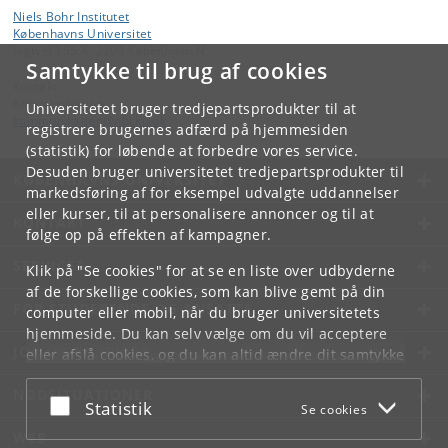
Niels Bohr Institutet
Københavns Universitet
Jagtvej 155 A, 2200 København N.
Samtykke til brug af cookies
Kontakt:
Kommunikation
Universitetet bruger tredjepartsprodukter til at
kommunikation
@
nbi
.
ku
.
dk
registrere brugernes adfærd på hjemmesiden
(statistik) for løbende at forbedre vores service.
Desuden bruger universitetet tredjepartsprodukter til
KØBENHAVNS UNIVERSITET
markedsføring af for eksempel udvalgte uddannelser
eller kurser, til at personalisere annoncer og til at
KONTAKT
følge op på effekten af kampagner.
SERVICES
Klik på "Se cookies" for at se en liste over udbyderne
af de forskellige cookies, som kan blive gemt på din
FOR STUDERENDE OG ANSATTE
computer eller mobil, når du bruger universitetets
hjemmeside. Du kan selv vælge om du vil acceptere
JOB OG KARRIERE
eller afslå cookies, og du kan altid ændre dit samtykke
under
Cookie- og privatlivspolitik
som du finder i
NØDSITUATIONER
bunden af hver side.
Acceptér eller afslå
Statistik
Se cookies
Googles privatlivspolitik
WEB