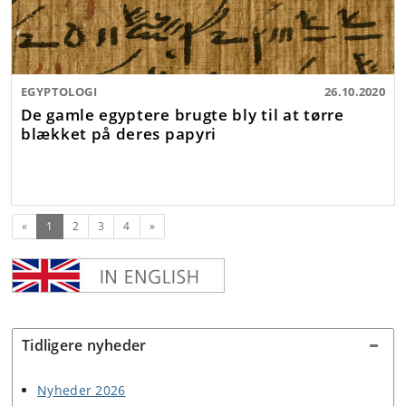
EGYPTOLOGI
26.10.2020
De gamle egyptere brugte bly til at tørre
blækket på deres papyri
(nuværende)
Næste
«
1
2
3
4
»
Tidligere nyheder
Nyheder 2026