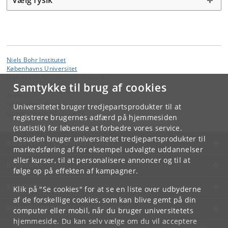
Niels Bohr Institutet
Københavns Universitet
Jagtvej 155 A, 2200 København N.
Samtykke til brug af cookies
Kontakt:
NBI Kommunikation
Universitetet bruger tredjepartsprodukter til at
kommunikation
@
nbi
.
ku
.
dk
registrere brugernes adfærd på hjemmesiden
(statistik) for løbende at forbedre vores service.
Desuden bruger universitetet tredjepartsprodukter til
KØBENHAVNS UNIVERSITET
markedsføring af for eksempel udvalgte uddannelser
eller kurser, til at personalisere annoncer og til at
KONTAKT
følge op på effekten af kampagner.
SERVICES
Klik på "Se cookies" for at se en liste over udbyderne
af de forskellige cookies, som kan blive gemt på din
FOR STUDERENDE OG ANSATTE
computer eller mobil, når du bruger universitetets
hjemmeside. Du kan selv vælge om du vil acceptere