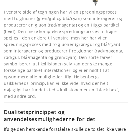
I venstre side af tegningen har vi en spredningsproces
med to gluoner (grøn/gul og blå/cyan) som interagerer og
producerer en gluon (rød/magenta) og en Higgs partikel
(hvid). Den mere komplekse spredningsproces til højre
spejles i den enklere til venstre, men her har vi en
spredningsproces med to gluoner (grøn/gul og blå/cyan)
som interagerer og producerer fire gluoner (rød/magenta,
rød/gul, blå/magenta og grøn/cyan). Den sorte farver
symboliserer, at i kollisionen selv kan der ske mange
forskellige partikel-interaktioner, og vi er nødt til at
opsummere alle muligheder. Iflg. Heisenbergs
usikkerheds-princip, kan vi ikke vide, hvad der helt
nøjagtigt har fundet sted – kollisionen er en ”black box”,
med andre ord.
Dualitetsprincippet og
anvendelsesmulighederne for det
Ifølge den herskende forståelse skulle de to slet ikke være