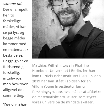
samme tid
.
Der er simpelt
hen to
forskellige
måder, vi kan
se på lys, og
begge måder
kommer med
en matematisk
beskrivelse.
Begge giver en
Matthias Wilhelm tog sin Ph.d. fra
fuldstændig
Humboldt Universitet i Berlin, før han
forskellig,
kom til Niels Bohr Institutet i 2015. Siden
intuitiv idé,
2019 har han stået i spidsen for en
men beskriver
Villum Young Investigator Junior
alligevel det
forskningsgruppe, hvis mål er at afdække
samme ting.
de matematiske strukturer, som styrer
vores univers på de mindste skalaer.
”Det vi nu har