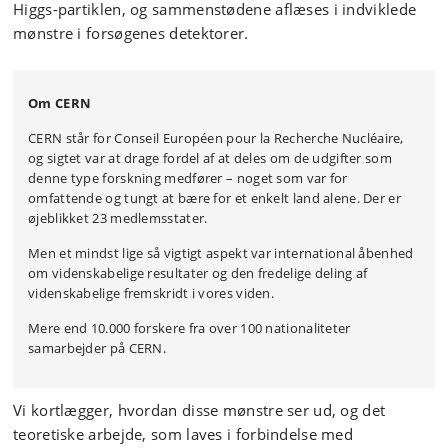
Higgs-partiklen, og sammenstødene aflæses i indviklede
mønstre i forsøgenes detektorer.
Om CERN
CERN står for
Conseil Européen pour la Recherche Nucléaire,
og sigtet var at drage fordel af at deles om de udgifter som
denne type forskning medfører – noget som var for
omfattende og tungt at bære for et enkelt land alene. Der er
øjeblikket 23 medlemsstater.
Men et mindst lige så vigtigt aspekt var international åbenhed
om videnskabelige resultater og den fredelige deling af
videnskabelige fremskridt i vores viden.
Mere end 10.000 forskere fra over 100 nationaliteter
samarbejder på CERN.
Vi kortlægger, hvordan disse mønstre ser ud, og det
teoretiske arbejde, som laves i forbindelse med