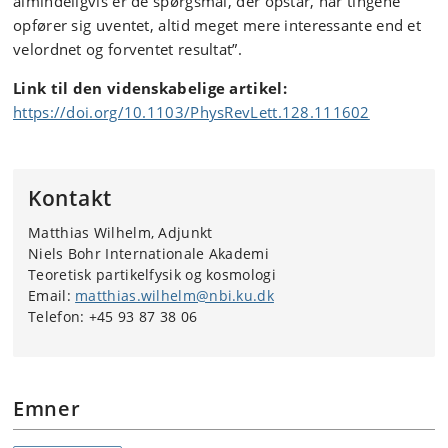
almindeligvis er de spørgsmål, der opstår, når tingene
opfører sig uventet, altid meget mere interessante end et
velordnet og forventet resultat”.
Link til den videnskabelige artikel:
https://doi.org/10.1103/PhysRevLett.128.111602
Kontakt
Matthias Wilhelm, Adjunkt
Niels Bohr Internationale Akademi
Teoretisk partikelfysik og kosmologi
Email:
matthias.wilhelm@nbi.ku.dk
Telefon: +45 93 87 38 06
Emner