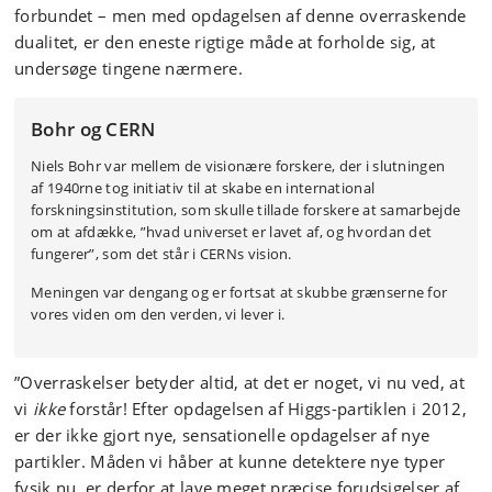
forbundet – men med opdagelsen af denne overraskende
dualitet, er den eneste rigtige måde at forholde sig, at
undersøge tingene nærmere.
Bohr og CERN
Niels Bohr var mellem de visionære forskere, der i slutningen
af 1940rne tog initiativ til at skabe en international
forskningsinstitution, som skulle tillade forskere at samarbejde
om at afdække, ”hvad universet er lavet af, og hvordan det
fungerer”, som det står i CERNs vision.
Meningen var dengang og er fortsat at skubbe grænserne for
vores viden om den verden, vi lever i.
”Overraskelser betyder altid, at det er noget, vi nu ved, at
vi
ikke
forstår! Efter opdagelsen af Higgs-partiklen i 2012,
er der ikke gjort nye, sensationelle opdagelser af nye
partikler. Måden vi håber at kunne detektere nye typer
fysik nu, er derfor at lave meget præcise forudsigelser af,