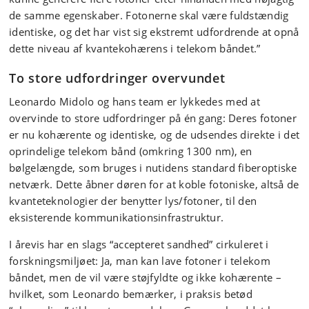
de samme egenskaber. Fotonerne skal være fuldstændig
identiske, og det har vist sig ekstremt udfordrende at opnå
dette niveau af kvantekohærens i telekom båndet.”
To store udfordringer overvundet
Leonardo Midolo og hans team er lykkedes med at
overvinde to store udfordringer på én gang: Deres fotoner
er nu kohærente og identiske, og de udsendes direkte i det
oprindelige telekom bånd (omkring 1300 nm), en
bølgelængde, som bruges i nutidens standard fiberoptiske
netværk. Dette åbner døren for at koble fotoniske, altså de
kvanteteknologier der benytter lys/fotoner, til den
eksisterende kommunikationsinfrastruktur.
I årevis har en slags “accepteret sandhed” cirkuleret i
forskningsmiljøet: Ja, man kan lave fotoner i telekom
båndet, men de vil være støjfyldte og ikke kohærente –
hvilket, som Leonardo bemærker, i praksis betød