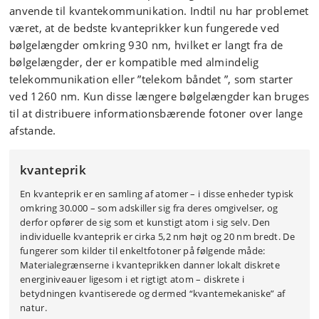
anvende til kvantekommunikation. Indtil nu har problemet
været, at de bedste kvanteprikker kun fungerede ved
bølgelængder omkring 930 nm, hvilket er langt fra de
bølgelængder, der er kompatible med almindelig
telekommunikation eller ”telekom båndet ”, som starter
ved 1260 nm. Kun disse længere bølgelængder kan bruges
til at distribuere informationsbærende fotoner over lange
afstande.
kvanteprik
En kvanteprik er en samling af atomer – i disse enheder typisk
omkring 30.000 – som adskiller sig fra deres omgivelser, og
derfor opfører de sig som et kunstigt atom i sig selv. Den
individuelle kvanteprik er cirka 5,2 nm højt og 20 nm bredt. De
fungerer som kilder til enkeltfotoner på følgende måde:
Materialegrænserne i kvanteprikken danner lokalt diskrete
energiniveauer ligesom i et rigtigt atom – diskrete i
betydningen kvantiserede og dermed “kvantemekaniske” af
natur.