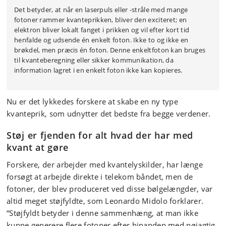
Det betyder, at når en laserpuls eller -stråle med mange
fotoner rammer kvanteprikken, bliver den exciteret; en
elektron bliver lokalt fanget i prikken og vil efter kort tid
henfalde og udsende én enkelt foton. Ikke to og ikke en
brøkdel, men præcis én foton. Denne enkeltfoton kan bruges
til kvanteberegning eller sikker kommunikation, da
information lagret i en enkelt foton ikke kan kopieres.
Nu er det lykkedes forskere at skabe en ny type
kvanteprik, som udnytter det bedste fra begge verdener.
Støj er fjenden for alt hvad der har med
kvant at gøre
Forskere, der arbejder med kvantelyskilder, har længe
forsøgt at arbejde direkte i telekom båndet, men de
fotoner, der blev produceret ved disse bølgelængder, var
altid meget støjfyldte, som Leonardo Midolo forklarer.
“Støjfyldt betyder i denne sammenhæng, at man ikke
kunne generere flere fotoner efter hinanden med nøjagtig