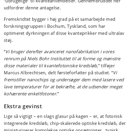
“ubrugelige” til kvanteanvendelser. Gennembruddet her
udfordrer denne antagelse.
Fremskridtet bygger i høj grad på et samarbejde med
forskningsgruppen i Bochum, Tyskland, som har
optimeret dyrkningen af disse kvanteprikker med ultralav
støj.
“
Vi bruger derefter avanceret nanofabrikation i vores
renrum på Niels Bohr Instituttet til at forme og mønstre
disse materialer til kvantefotoniske kredsløb,
” tilføjer
Marcus Albrechtsen, delt førsteforfatter på studiet. “
Vi
fremstiller nanochips og undersøger dem med lasere ved
lave temperaturer for at bekræfte, at de udsender meget
kohærente enkeltfotoner.
”
Ekstra gevinst
Lige så vigtigt – en slags glasur på kagen – er, at fotonisk
integrerede kredsløb, chip-skalerede optiske kredsløb, der
miniaturiserer komplekse optiske opsætninger, typisk