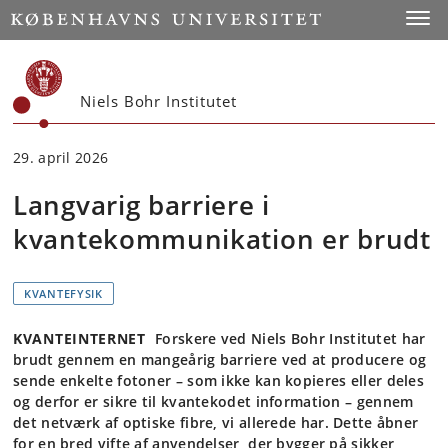
Start
Toggl
Niels Bohr Institutet
29. april 2026
Langvarig barriere i
kvantekommunikation er brudt
KVANTEFYSIK
KVANTEINTERNET
Forskere ved Niels Bohr Institutet har
brudt gennem en mangeårig barriere ved at producere og
sende enkelte fotoner – som ikke kan kopieres eller deles
og derfor er sikre til kvantekodet information – gennem
det netværk af optiske fibre, vi allerede har. Dette åbner
for en bred vifte af anvendelser, der bygger på sikker