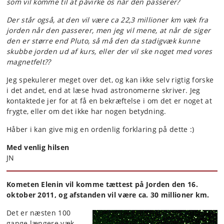
som vil komme til at påvirke os når den passerer?
Der står også, at den vil være ca 22,3 millioner km væk fra
jorden når den passerer, men jeg vil mene, at når de siger
den er større end Pluto, så må den da stadigvæk kunne
skubbe jorden ud af kurs, eller der vil ske noget med vores
magnetfelt??
Jeg spekulerer meget over det, og kan ikke selv rigtig forske
i det andet, end at læse hvad astronomerne skriver. Jeg
kontaktede jer for at få en bekræftelse i om det er noget at
frygte, eller om det ikke har nogen betydning.
Håber i kan give mig en ordenlig forklaring på dette :)
Med venlig hilsen
JN
Kometen Elenin vil komme tættest på Jorden den 16.
oktober 2011, og afstanden vil være ca. 30 millioner km.
Det er næsten 100
gange længere væk