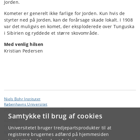
Jorden.
Kometer er generelt ikke farlige for Jorden. Kun hvis de
styrter ned på Jorden, kan de forårsage skade lokalt. I 1908
var det muligvis en komet, der eksploderede over Tunguska
i Sibirien og ryddede et større skovområde.
Med venlig hilsen
Kristian Pedersen
Niels Bohr Institutet
Københavns Universitet
Jagtvej 155 A, 2200 København N.
Samtykke til brug af cookies
Kontakt:
Ola Jakup Joensen
Universitetet bruger tredjepartsprodukter til at
joensen
@
adm
.
ku
.
dk
registrere brugernes adfærd på hjemmesiden