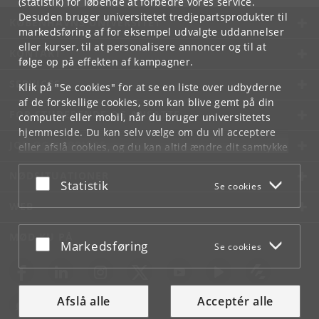
(statistik) for løbende at forbedre vores service.
Desuden bruger universitetet tredjepartsprodukter til
KØBENHAVNS UNIVERSITET
markedsføring af for eksempel udvalgte uddannelser
eller kurser, til at personalisere annoncer og til at
KONTAKT
følge op på effekten af kampagner.
SERVICES
Klik på "Se cookies" for at se en liste over udbyderne
af de forskellige cookies, som kan blive gemt på din
FOR STUDERENDE OG ANSATTE
computer eller mobil, når du bruger universitetets
hjemmeside. Du kan selv vælge om du vil acceptere
JOB OG KARRIERE
eller afslå cookies, og du kan altid ændre dit samtykke
under
Cookie- og privatlivspolitik
som du finder i
NØDSITUATIONER
bunden af hver side.
Acceptér eller afslå
Statistik
Se cookies
Googles privatlivspolitik
WEB
MØD KU PÅ
Acceptér eller afslå
Markedsføring
Se cookies
Afslå alle
Acceptér alle