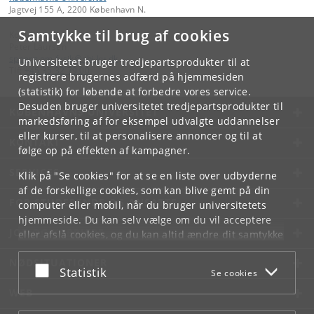
Jagtvej 155 A, 2200 København N.
Samtykke til brug af cookies
Kontakt:
Peter Laursen
spoerg
.
om
.
fysik
@
nbi
.
ku
.
dk
Universitetet bruger tredjepartsprodukter til at
Tlf:
+45 35 32 79 00
registrere brugernes adfærd på hjemmesiden
(statistik) for løbende at forbedre vores service.
Desuden bruger universitetet tredjepartsprodukter til
KØBENHAVNS UNIVERSITET
markedsføring af for eksempel udvalgte uddannelser
eller kurser, til at personalisere annoncer og til at
KONTAKT
følge op på effekten af kampagner.
SERVICES
Klik på "Se cookies" for at se en liste over udbyderne
af de forskellige cookies, som kan blive gemt på din
FOR STUDERENDE OG ANSATTE
computer eller mobil, når du bruger universitetets
hjemmeside. Du kan selv vælge om du vil acceptere
JOB OG KARRIERE
eller afslå cookies, og du kan altid ændre dit samtykke
under
Cookie- og privatlivspolitik
som du finder i
NØDSITUATIONER
bunden af hver side.
Acceptér eller afslå
Statistik
Se cookies
Googles privatlivspolitik
WEB