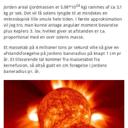
24
Jorden areal (jordmassen er 5,98*10
kg) rammes af ca 3,1
kg pr sek. Det vil få solens tyngde til at mindskes en
mikroskopisk lille smule hele tiden. I første approksimation
vil jeg tro, man kunne antage angulær moment bevarelse
plus Keplers 3. lov, hvilket giver at afstanden er ca.
proportional med en over solens masse.
Et massetab på 4 millioner tons pr sekund ville så give en
afstandsforøgelse på jordens baneradius på knapt 1 cm pr
år. Et tilsvarende tal kommer fra massetabet fra
kernefusion, så altså godt en cm forøgelse i jordens
baneradius pr. år.