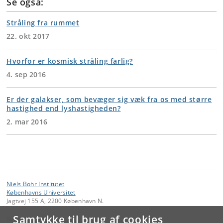
Se også:
Stråling fra rummet
22. okt 2017
Hvorfor er kosmisk stråling farlig?
4. sep 2016
Er der galakser, som bevæger sig væk fra os med større
hastighed end lyshastigheden?
2. mar 2016
Niels Bohr Institutet
Københavns Universitet
Jagtvej 155 A, 2200 København N.
Samtykke til brug af cookies
Kontakt: