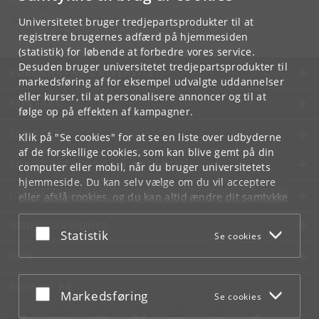
Peter Laursen
spoerg
.
om
.
fysik
@
nbi
.
ku
.
dk
Universitetet bruger tredjepartsprodukter til at
Tlf:
+45 35 32 79 00
registrere brugernes adfærd på hjemmesiden
(statistik) for løbende at forbedre vores service.
Desuden bruger universitetet tredjepartsprodukter til
KØBENHAVNS UNIVERSITET
markedsføring af for eksempel udvalgte uddannelser
eller kurser, til at personalisere annoncer og til at
KONTAKT
følge op på effekten af kampagner.
SERVICES
Klik på "Se cookies" for at se en liste over udbyderne
af de forskellige cookies, som kan blive gemt på din
FOR STUDERENDE OG ANSATTE
computer eller mobil, når du bruger universitetets
hjemmeside. Du kan selv vælge om du vil acceptere
JOB OG KARRIERE
eller afslå cookies, og du kan altid ændre dit samtykke
under
Cookie- og privatlivspolitik
som du finder i
NØDSITUATIONER
bunden af hver side.
Acceptér eller afslå
Statistik
Se cookies
Googles privatlivspolitik
WEB
MØD KU PÅ
Acceptér eller afslå
Markedsføring
Se cookies