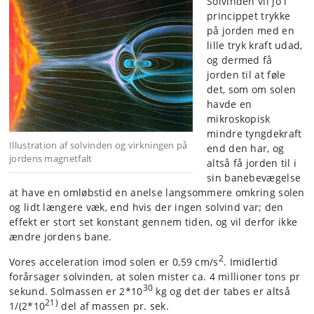
Solvinden vil jo i
princippet trykke
på jorden med en
lille tryk kraft udad,
og dermed få
jorden til at føle
det, som om solen
havde en
mikroskopisk
mindre tyngdekraft
Illustration af solvinden og virkningen på
end den har, og
jordens magnetfalt
altså få jorden til i
sin banebevægelse
at have en omløbstid en anelse langsommere omkring solen
og lidt længere væk, end hvis der ingen solvind var; den
effekt er stort set konstant gennem tiden, og vil derfor ikke
ændre jordens bane.
2
Vores acceleration imod solen er 0,59 cm/s
. Imidlertid
forårsager solvinden, at solen mister ca. 4 millioner tons pr
30
sekund. Solmassen er 2*10
kg og det der tabes er altså
21)
1/(2*10
del af massen pr. sek.