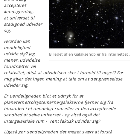
accepteret
kendsgerning,
at universet til
stadighed udvider
sig.
Hvordan kan
uendelighed
udvide sig? Jeg
Billedet af en Galaksehob er fra internettet .
mener, udvidelse
forudsætter vel
relativitet, altså at udvidelsen sker i forhold til noget? For
mig giver det ingen mening at tale om at det grænseløse
udvider sig.
Er uendeligheden blot et udtryk for at
planeterne/solsystemerne/galakserne fjerner sig fra
hinanden i et uendeligt rum eller er den accepterede
sandhed at selve universet - og altså også det
intergalaktiske rum - rent faktisk udvider sig?
Ligeså gør uendeligheden det meget svært at forstå