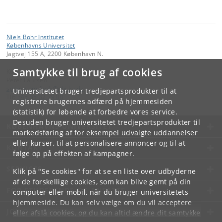
Niels Bohr Institutet
Københavns Universitet
Jagtvej 155 A, 2200 København N.
Samtykke til brug af cookies
Kontakt:
Peter Laursen
spoerg
.
om
.
fysik
@
nbi
.
ku
.
dk
Universitetet bruger tredjepartsprodukter til at
Tlf:
+45 35 32 79 00
registrere brugernes adfærd på hjemmesiden
(statistik) for løbende at forbedre vores service.
Desuden bruger universitetet tredjepartsprodukter til
KØBENHAVNS UNIVERSITET
markedsføring af for eksempel udvalgte uddannelser
eller kurser, til at personalisere annoncer og til at
KONTAKT
følge op på effekten af kampagner.
SERVICES
Klik på "Se cookies" for at se en liste over udbyderne
af de forskellige cookies, som kan blive gemt på din
FOR STUDERENDE OG ANSATTE
computer eller mobil, når du bruger universitetets
hjemmeside. Du kan selv vælge om du vil acceptere
JOB OG KARRIERE
eller afslå cookies, og du kan altid ændre dit samtykke