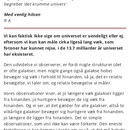
begrebet 'det krumme univers'
Med venlig hilsen
R A
Vi kan faktisk ikke sige om universet er uendeligt eller ej,
eftersom vi kun kan måle cirka ligeså lang væk, som
fotoner har kunnet rejse, i de 13.7 milliarder år universet
har eksisteret.
Den udvidelse vi observerer, er fordi nogle strukturer (det
er ofte galakser, men nogle gange også galakse hobe)
bevæger sig væk i forhold til hinanden, så ja, det er relativ
bevægelse, vi taler om, og relativ bevægelse vi måler.
Vores observationer viser, at jo længere væk galakser ligger
fra hinanden, jo hurtigere bevæger de sig væk fra
hinanden. Og vi ser, at det gælder for alle galakser, altså to
vilkårlige galakser bevæger sig hurtigere væk fra hinanden,
jo længere de ligger fra hinanden. Det er simple
observationer, som vist ikke kan være forkerte. Den eneste
fortolkning vi kan komme i tanke om er så, at det må betyde,