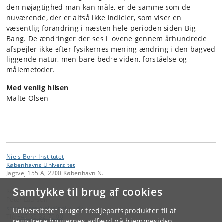
den nøjagtighed man kan måle, er de samme som de
nuværende, der er altså ikke indicier, som viser en
væsentlig forandring i næsten hele perioden siden Big
Bang. De ændringer der ses i lovene gennem århundrede
afspejler ikke efter fysikernes mening ændring i den bagved
liggende natur, men bare bedre viden, forståelse og
målemetoder.
Med venlig hilsen
Malte Olsen
Niels Bohr Institutet
Københavns Universitet
Jagtvej 155 A, 2200 København N.
Samtykke til brug af cookies
Kontakt:
Peter Laursen
spoerg
.
om
.
fysik
@
nbi
.
ku
.
dk
Universitetet bruger tredjepartsprodukter til at
Tlf:
+45 35 32 79 00
registrere brugernes adfærd på hjemmesiden