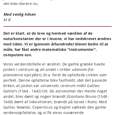
det blev klarere nu.
Med venlig hilsen
M B
Det er klart, at de love og hermed værdien af de
naturkonstanter der er i lovene, vi har nedskrevet ændres
med tiden. Vi er igennem århundreder blevet bedre til at
måle, har fået andre matematiske "instrumenter",
computere osv.
Vores verdensbillede er ændret. De gamle græske havde
jorden i centrum og alt andet i cirkler udenom (for
planeterne epicykler), bl.a. fordi de opfattede cirklen som
perfekt. Denne opfattelse blev fastholdt, idet det passede
kirken, at jorden var universets centrum indtil Galileo
Galilei's (1564 - 1642) tid. De astronomer der mente noget
andet, blev dømt og nogen brændt (Giordano Bruno (1548 -
1600) dømt af inkvisitionen, brændt på torvet i Rom). Med
Galilei, Newton, Copernicus og Kepler væltede den gamle
verdensopfattelse, og vi fik vores nuværende