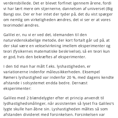
verdensbillede. Det er blevet forfinet igennem årene, fordi
vi har lært mere om stjernerne, dannelsen af universet (Big
Bang) osv. Der er her intet der tyder på, det du vist spørger
om nemlig om virkeligheden ændres, det vi ser er at vores
teorimodel ændres.
Galilei er, nu vi er ved det, idemanden til den
naturvidenskabelige metode, der kort fortalt går ud på, at
der skal være en vekselvirkning imellem eksperimenter og
teori (fysikernes matematiske beskrivelse), så en teori kun
er god, hvis den bekræftes af eksperimenter.
I den tid man har målt f.eks. lyshastigheden, er
variationerne indenfor måleusikkerheden. Eksempel
Rømers lyshastighed var indenfor 20 %, med dagens kendte
afstande i solsystemet endda bedre. Dernæst
eksperimenter:
Galileo med 2 blændelygter efter et princip anvendt til
lydhastighedsmålinger, når assistenten så lyset fra Galileo's
lygte skulle han åbne sin. Lyshastigheden måltes så som
afstanden divideret med forsinkelsen. Forsinkelsen var