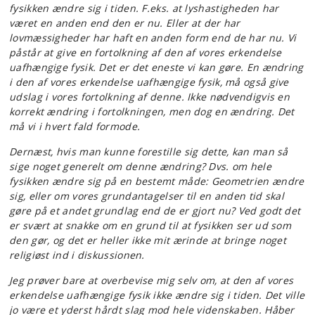
fysikken ændre sig i tiden. F.eks. at lyshastigheden har
været en anden end den er nu. Eller at der har
lovmæssigheder har haft en anden form end de har nu. Vi
påstår at give en fortolkning af den af vores erkendelse
uafhængige fysik. Det er det eneste vi kan gøre. En ændring
i den af vores erkendelse uafhængige fysik, må også give
udslag i vores fortolkning af denne. Ikke nødvendigvis en
korrekt ændring i fortolkningen, men dog en ændring. Det
må vi i hvert fald formode.
Dernæst, hvis man kunne forestille sig dette, kan man så
sige noget generelt om denne ændring? Dvs. om hele
fysikken ændre sig på en bestemt måde: Geometrien ændre
sig, eller om vores grundantagelser til en anden tid skal
gøre på et andet grundlag end de er gjort nu? Ved godt det
er svært at snakke om en grund til at fysikken ser ud som
den gør, og det er heller ikke mit ærinde at bringe noget
religiøst ind i diskussionen.
Jeg prøver bare at overbevise mig selv om, at den af vores
erkendelse uafhængige fysik ikke ændre sig i tiden. Det ville
jo være et yderst hårdt slag mod hele videnskaben. Håber