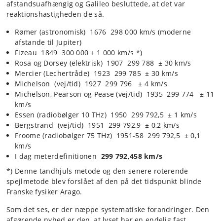
afstandsuafhængig og Galileo besluttede, at det var
reaktionshastigheden de så.
Rømer (astronomisk) 1676 298 000 km/s (moderne
afstande til Jupiter)
Fizeau 1849 300 000 ± 1 000 km/s *)
Rosa og Dorsey (elektrisk) 1907 299 788 ± 30 km/s
Mercier (Lechertråde) 1923 299 785 ± 30 km/s
Michelson (vej/tid) 1927 299 796 ± 4 km/s
Michelson, Pearson og Pease (vej/tid) 1935 299 774 ± 11
km/s
Essen (radiobølger 10 THz) 1950 299 792,5 ± 1 km/s
Bergstrand (vej/tid) 1951 299 792,9 ± 0,2 km/s
Froome (radiobølger 75 THz) 1951-58 299 792,5 ± 0,1
km/s
I dag meterdefinitionen
299 792,458 km/s
*) Denne tandhjuls metode og den senere roterende
spejlmetode blev forslået af den på det tidspunkt blinde
Franske fysiker Arago.
Som det ses, er der næppe systematiske forandringer. Den
afgørende nyhed er den, at lyset har en endelig fast