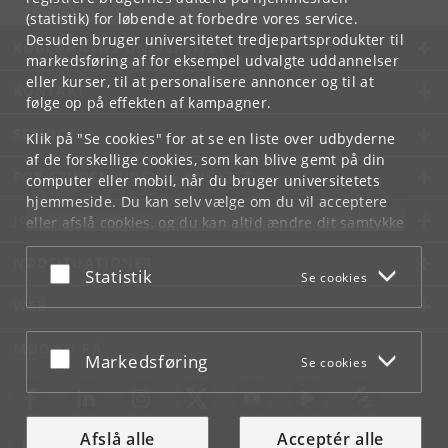
(statistik) for løbende at forbedre vores service.
Desuden bruger universitetet tredjepartsprodukter til
KØBENHAVNS UNIVERSITET
markedsføring af for eksempel udvalgte uddannelser
eller kurser, til at personalisere annoncer og til at
KONTAKT
følge op på effekten af kampagner.
SERVICES
Klik på "Se cookies" for at se en liste over udbyderne
af de forskellige cookies, som kan blive gemt på din
FOR STUDERENDE OG ANSATTE
computer eller mobil, når du bruger universitetets
hjemmeside. Du kan selv vælge om du vil acceptere
JOB OG KARRIERE
eller afslå cookies, og du kan altid ændre dit samtykke
under
Cookie- og privatlivspolitik
som du finder i
NØDSITUATIONER
bunden af hver side.
Acceptér eller afslå
Statistik
Se cookies
Googles privatlivspolitik
WEB
MØD KU PÅ
Acceptér eller afslå
Markedsføring
Se cookies
Afslå alle
Acceptér alle