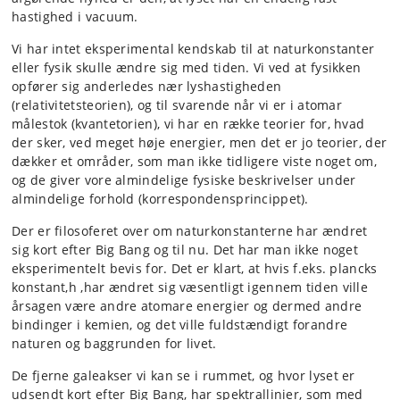
hastighed i vacuum.
Vi har intet eksperimental kendskab til at naturkonstanter
eller fysik skulle ændre sig med tiden. Vi ved at fysikken
opfører sig anderledes nær lyshastigheden
(relativitetsteorien), og til svarende når vi er i atomar
målestok (kvantetorien), vi har en række teorier for, hvad
der sker, ved meget høje energier, men det er jo teorier, der
dækker et områder, som man ikke tidligere viste noget om,
og de giver vore almindelige fysiske beskrivelser under
almindelige forhold (korrespondensprincippet).
Der er filosoferet over om naturkonstanterne har ændret
sig kort efter Big Bang og til nu. Det har man ikke noget
eksperimentelt bevis for. Det er klart, at hvis f.eks. plancks
konstant,h ,har ændret sig væsentligt igennem tiden ville
årsagen være andre atomare energier og dermed andre
bindinger i kemien, og det ville fuldstændigt forandre
naturen og baggrunden for livet.
De fjerne galeakser vi kan se i rummet, og hvor lyset er
udsendt kort efter Big Bang, har spektrallinier, som med