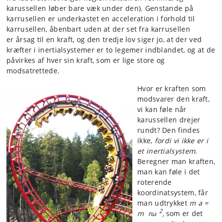
karussellen løber bare væk under den). Genstande på
karrusellen er underkastet en acceleration i forhold til
karrusellen, åbenbart uden at der set fra karrusellen
er årsag til en kraft, og den tredje lov siger jo, at der ved
kræfter i inertialsystemer er to legemer indblandet, og at de
påvirkes af hver sin kraft, som er lige store og
modsatrettede.
Hvor er kraften som
modsvarer den kraft,
vi kan føle når
karussellen drejer
rundt? Den findes
ikke,
fordi vi ikke er i
et inertialsystem
.
Beregner man kraften,
man kan føle i det
roterende
koordinatsystem, får
man udtrykket
m a =
2
m rω
,
som er det