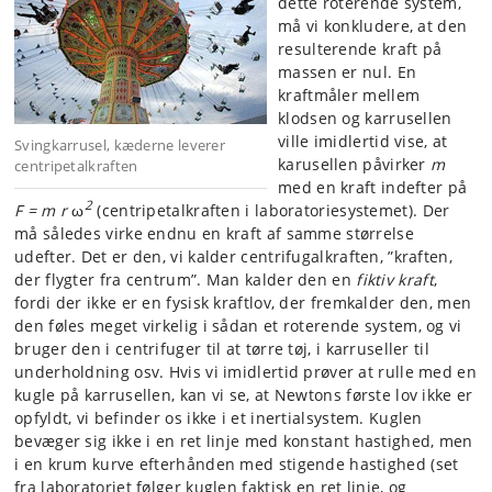
dette roterende system,
må vi konkludere, at den
resulterende kraft på
massen er nul. En
kraftmåler mellem
klodsen og karrusellen
ville imidlertid vise, at
Svingkarrusel, kæderne leverer
karusellen påvirker
m
centripetalkraften
med en kraft indefter på
2
F = m r
ω
(centripetalkraften i laboratoriesystemet). Der
må således virke endnu en kraft af samme størrelse
udefter. Det er den, vi kalder centrifugalkraften, ”kraften,
der flygter fra centrum”. Man kalder den en
fiktiv kraft
,
fordi der ikke er en fysisk kraftlov, der fremkalder den, men
den føles meget virkelig i sådan et roterende system, og vi
bruger den i centrifuger til at tørre tøj, i karruseller til
underholdning osv. Hvis vi imidlertid prøver at rulle med en
kugle på karrusellen, kan vi se, at Newtons første lov ikke er
opfyldt, vi befinder os ikke i et inertialsystem. Kuglen
bevæger sig ikke i en ret linje med konstant hastighed, men
i en krum kurve efterhånden med stigende hastighed (set
fra laboratoriet følger kuglen faktisk en ret linie, og