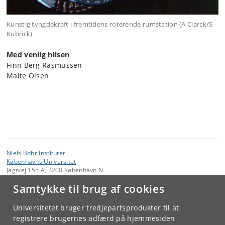
Kunstig tyngdekraft i fremtidens roterende rumstation (A Clarck/S
Kubrick)
Med venlig hilsen
Finn Berg Rasmussen
Malte Olsen
Niels Bohr Institutet
Københavns Universitet
Jagtvej 155 A, 2200 København N.
Samtykke til brug af cookies
Kontakt:
Peter Laursen
spoerg
.
om
.
fysik
@
nbi
.
ku
.
dk
Universitetet bruger tredjepartsprodukter til at
Tlf:
+45 35 32 79 00
registrere brugernes adfærd på hjemmesiden