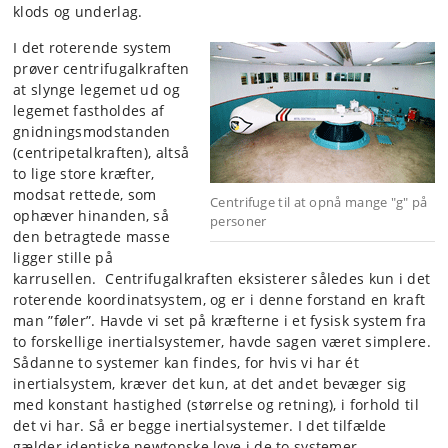
klods og underlag.
I det roterende system
prøver centrifugalkraften
at slynge legemet ud og
legemet fastholdes af
gnidningsmodstanden
(centripetalkraften), altså
to lige store kræfter,
modsat rettede, som
Centrifuge til at opnå mange "g" på
ophæver hinanden, så
personer
den betragtede masse
ligger stille på
karrusellen. Centrifugalkraften eksisterer således kun i det
roterende koordinatsystem, og er i denne forstand en kraft
man ”føler”. Havde vi set på kræfterne i et fysisk system fra
to forskellige inertialsystemer, havde sagen været simplere.
Sådanne to systemer kan findes, for hvis vi har ét
inertialsystem, kræver det kun, at det andet bevæger sig
med konstant hastighed (størrelse og retning), i forhold til
det vi har. Så er begge inertialsystemer. I det tilfælde
gælder identiske newtonske love i de to systemer