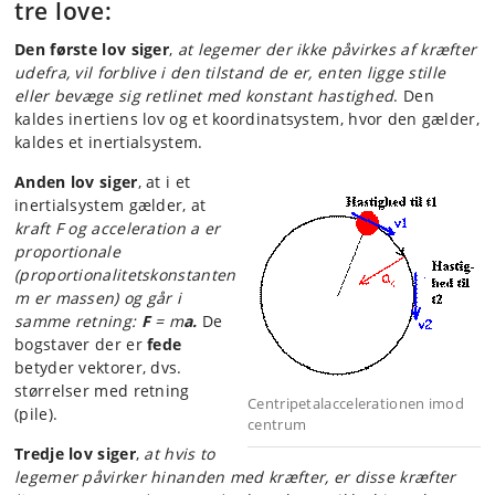
tre love:
Den første lov siger
,
at legemer der ikke påvirkes af kræfter
udefra, vil forblive i den tilstand de er, enten ligge stille
eller bevæge sig retlinet med konstant hastighed
. Den
kaldes inertiens lov og et koordinatsystem, hvor den gælder,
kaldes et inertialsystem.
Anden lov siger
, at i et
inertialsystem gælder, at
kraft F og acceleration a er
proportionale
(proportionalitetskonstanten
m er massen) og går i
samme retning:
F
= m
a.
De
bogstaver der er
fede
betyder vektorer, dvs.
størrelser med retning
Centripetalaccelerationen imod
(pile).
centrum
Tredje lov siger
,
at hvis to
legemer påvirker hinanden med kræfter, er disse kræfter