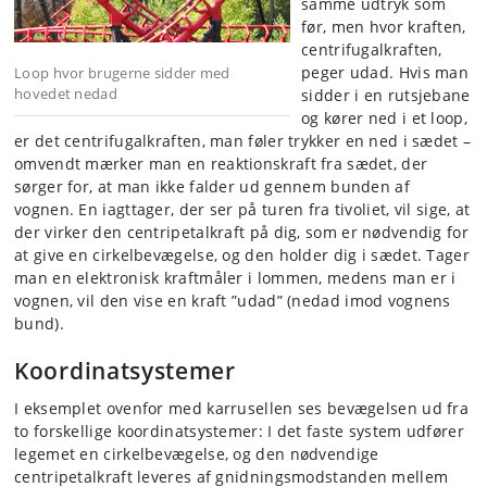
samme udtryk som
før, men hvor kraften,
centrifugalkraften,
peger udad. Hvis man
Loop hvor brugerne sidder med
hovedet nedad
sidder i en rutsjebane
og kører ned i et loop,
er det centrifugalkraften, man føler trykker en ned i sædet –
omvendt mærker man en reaktionskraft fra sædet, der
sørger for, at man ikke falder ud gennem bunden af
vognen. En iagttager, der ser på turen fra tivoliet, vil sige, at
der virker den centripetalkraft på dig, som er nødvendig for
at give en cirkelbevægelse, og den holder dig i sædet. Tager
man en elektronisk kraftmåler i lommen, medens man er i
vognen, vil den vise en kraft ”udad” (nedad imod vognens
bund).
Koordinatsystemer
I eksemplet ovenfor med karrusellen ses bevægelsen ud fra
to forskellige koordinatsystemer: I det faste system udfører
legemet en cirkelbevægelse, og den nødvendige
centripetalkraft leveres af gnidningsmodstanden mellem