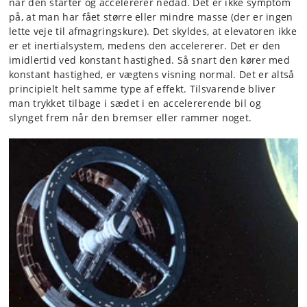
når den starter og accelererer nedad. Det er ikke symptom
på, at man har fået større eller mindre masse (der er ingen
lette veje til afmagringskure). Det skyldes, at elevatoren ikke
er et inertialsystem, medens den accelererer. Det er den
imidlertid ved konstant hastighed. Så snart den kører med
konstant hastighed, er vægtens visning normal. Det er altså
principielt helt samme type af effekt. Tilsvarende bliver
man trykket tilbage i sædet i en accelererende bil og
slynget frem når den bremser eller rammer noget.