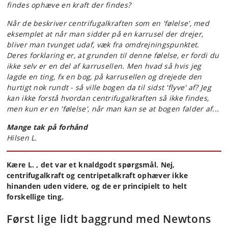
findes ophæve en kraft der findes?
Når de beskriver centrifugalkraften som en 'følelse', med
eksemplet at når man sidder på en karrusel der drejer,
bliver man tvunget udaf, væk fra omdrejningspunktet.
Deres forklaring er, at grunden til denne følelse, er fordi du
ikke selv er en del af karrusellen. Men hvad så hvis jeg
lagde en ting, fx en bog, på karrusellen og drejede den
hurtigt nok rundt - så ville bogen da til sidst 'flyve' af? Jeg
kan ikke forstå hvordan centrifugalkraften så ikke findes,
men kun er en 'følelse', når man kan se at bogen falder af...
Mange tak på forhånd
Hilsen L.
Kære L. , det var et knaldgodt spørgsmål. Nej,
centrifugalkraft og centripetalkraft ophæver ikke
hinanden uden videre, og de er principielt to helt
forskellige ting.
Først lige lidt baggrund med Newtons