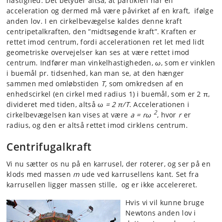
hastighed. Det betyder altså, at partiklen har en
acceleration og dermed må være påvirket af en kraft, ifølge
anden lov. I en cirkelbevægelse kaldes denne kraft
centripetalkraften, den ”midtsøgende kraft”. Kraften er
rettet imod centrum, fordi accelerationen ret let med lidt
geometriske overvejelser kan ses at være rettet imod
centrum. Indfører man vinkelhastigheden,
ω
, som er vinklen
i buemål pr. tidsenhed, kan man se, at den hænger
sammen med omløbstiden
T,
som omkredsen af en
enhedscirkel (en cirkel med radius 1) i buemål, som er 2 π,
divideret med tiden, altså ω
= 2 π
/T
. Accelerationen i
2
cirkelbevægelsen kan vises at være
a = rω
, hvor
r
er
radius, og den er altså rettet imod cirklens centrum.
Centrifugalkraft
Vi nu sætter os nu på en karrusel, der roterer, og ser på en
klods med massen
m
ude ved karrusellens kant. Set fra
karrusellen ligger massen stille, og er ikke accelereret.
Hvis vi vil kunne bruge
Newtons anden lov i