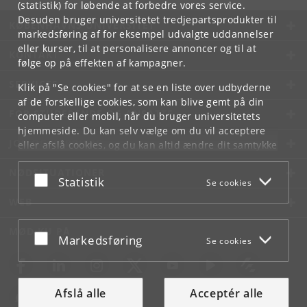
(statistik) for løbende at forbedre vores service.
Desuden bruger universitetet tredjepartsprodukter til
KØBENHAVNS UNIVERSITET
markedsføring af for eksempel udvalgte uddannelser
eller kurser, til at personalisere annoncer og til at
KONTAKT
følge op på effekten af kampagner.
SERVICES
Klik på "Se cookies" for at se en liste over udbyderne
af de forskellige cookies, som kan blive gemt på din
FOR STUDERENDE OG ANSATTE
computer eller mobil, når du bruger universitetets
hjemmeside. Du kan selv vælge om du vil acceptere
JOB OG KARRIERE
eller afslå cookies, og du kan altid ændre dit samtykke
under
Cookie- og privatlivspolitik
som du finder i
NØDSITUATIONER
bunden af hver side.
Acceptér eller afslå
Statistik
Se cookies
Googles privatlivspolitik
WEB
MØD KU PÅ
Acceptér eller afslå
Markedsføring
Se cookies
Afslå alle
Acceptér alle