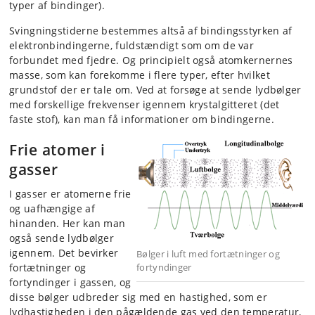
typer af bindinger).
Svingningstiderne bestemmes altså af bindingsstyrken af
elektronbindingerne, fuldstændigt som om de var
forbundet med fjedre. Og principielt også atomkernernes
masse, som kan forekomme i flere typer, efter hvilket
grundstof der er tale om. Ved at forsøge at sende lydbølger
med forskellige frekvenser igennem krystalgitteret (det
faste stof), kan man få informationer om bindingerne.
Frie atomer i
gasser
I gasser er atomerne frie
og uafhængige af
hinanden. Her kan man
også sende lydbølger
igennem. Det bevirker
Bølger i luft med fortætninger og
fortætninger og
fortyndinger
fortyndinger i gassen, og
disse bølger udbreder sig med en hastighed, som er
lydhastigheden i den pågældende gas ved den temperatur,