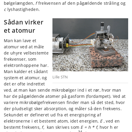
bølgelængden,
f
frekvensen af den pågældende stråling og
c
lyshastigheden.
Sådan virker
et atomur
Man kan lave et
atomur ved at måle
de uhyre velbestemte
frekvenser, som
elektronhoppene har.
Man kalder et sådant
Lille STN
system et atomur, og
det er ofte indrettet
ved, at man kan sende mikrobølger ind i et rør, hvor man
har de pågældende atomer på gasform (fordampet). Ved at
variere mikrobølgefrekvensen finder man så det sted, hvor
der pludseligt sker absorption, og måler så den frekvens.
Sekundet er defineret ud fra et energispring af
elektronerne i et bestemt atom, idet energien,
E
, ved en
bestemt frekvens
, f,
kan skrives som
E = h * f,
hvor h er
-34