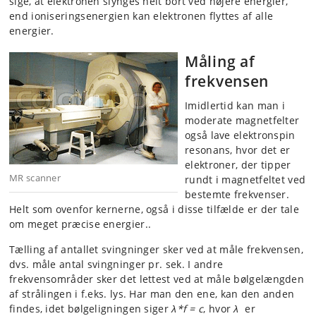
sige, at elektronen slynges helt bort ved højere energier,
end ioniseringsenergien kan elektronen flyttes af alle
energier.
Måling af
frekvensen
Imidlertid kan man i
moderate magnetfelter
også lave elektronspin
resonans, hvor det er
elektroner, der tipper
MR scanner
rundt i magnetfeltet ved
bestemte frekvenser.
Helt som ovenfor kernerne, også i disse tilfælde er der tale
om meget præcise energier..
Tælling af antallet svingninger sker ved at måle frekvensen,
dvs. måle antal svingninger pr. sek. I andre
frekvensområder sker det lettest ved at måle bølgelængden
af strålingen i f.eks. lys. Har man den ene, kan den anden
findes, idet bølgeligningen siger
λ*f = c
, hvor
λ
er