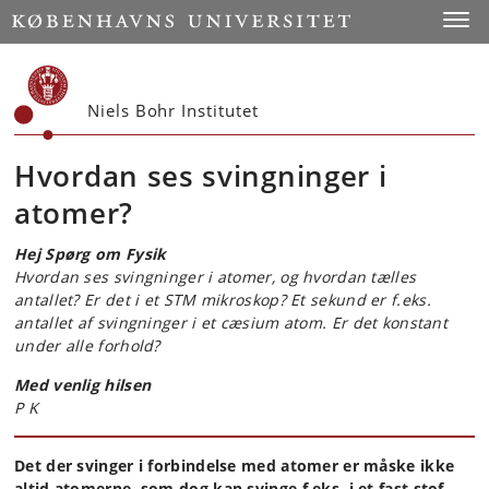
Start
Toggl
Niels Bohr Institutet
Hvordan ses svingninger i
atomer?
Hej Spørg om Fysik
Hvordan ses svingninger i atomer, og hvordan tælles
antallet? Er det i et STM mikroskop?
Et sekund er f.eks.
antallet af svingninger i et cæsium atom. Er det konstant
under alle forhold?
Med venlig hilsen
P K
Det der svinger i forbindelse med atomer er måske ikke
altid atomerne, som dog kan svinge f.eks. i et fast stof,