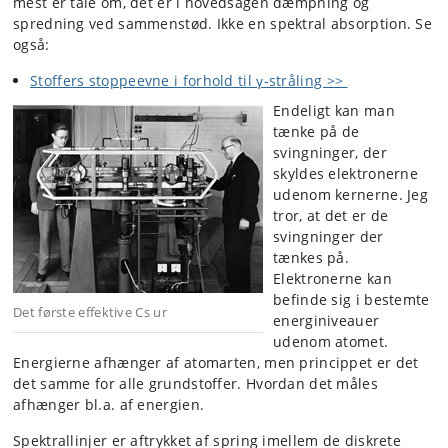
mest er tale om, det er i hovedsagen dæmpning og
spredning ved sammenstød. Ikke en spektral absorption. Se
også:
Stoffers stoppeevne i forhold til γ-stråling >>
Endeligt kan man
tænke på de
svingninger, der
skyldes elektronerne
udenom kernerne. Jeg
tror, at det er de
svingninger der
tænkes på.
Elektronerne kan
befinde sig i bestemte
Det første effektive Cs ur
energiniveauer
udenom atomet.
Energierne afhænger af atomarten, men princippet er det
det samme for alle grundstoffer. Hvordan det måles
afhænger bl.a. af energien.
Spektrallinjer er aftrykket af spring imellem de diskrete