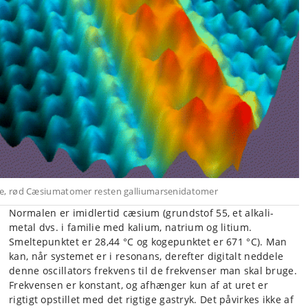
de, rød Cæsiumatomer resten galliumarsenidatomer
Normalen er imidlertid cæsium (grundstof 55, et alkali-
metal dvs. i familie med kalium, natrium og litium.
Smeltepunktet er 28,44 °C og kogepunktet er 671 °C). Man
kan, når systemet er i resonans, derefter digitalt neddele
denne oscillators frekvens til de frekvenser man skal bruge.
Frekvensen er konstant, og afhænger kun af at uret er
rigtigt opstillet med det rigtige gastryk. Det påvirkes ikke af