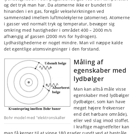
og det tryk man har. Da atomerne ikke er bundet til
hinanden i en gas, foregår vekselvirkningen ved
sammenstød imellem luftmolekylerne (atomerne). Atomerne
i gasser ved normalt tryk og temperatur, bevæger sig
omkring med hastigheder i området 400 – 2000 m/s
afhængig af gassen (2000 m/s for hydrogen).
Lydhastighederne er noget mindre. Man vil næppe kalde
det egentlige atomsvingninger i den forstand.
Måling af
egenskaber med
lydbølger
Man kan altså måle visse
egenskaber med lydbølger
(lydbølger, som kan have
meget højere frekvenser
end det hørbare område),
Bohr model med "elektronskaller
eller ved slag imod stoffet.
I kraftige magnetfelter kan
man få kerner til at vippe 180 grader rundt ved at bestråle