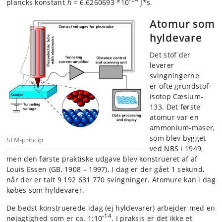
plancks konstant
h
= 6,6260693 *10
J*s.
Atomur som
hyldevare
Det stof der
leverer
svingningerne
er ofte grundstof-
isotop Cæsium-
133. Det første
atomur var en
ammonium-maser,
som blev bygget
STM-princip
ved NBS i 1949,
men den første praktiske udgave blev konstrueret af af
Louis Essen (GB, 1908 – 1997). I dag er der gået 1 sekund,
når der er talt 9 192 631 770 svingninger. Atomure kan i dag
købes som hyldevarer.
De bedst konstruerede idag (ej hyldevarer) arbejder med en
-14
nøjagtighed som er ca. 1:10
. I praksis er det ikke et