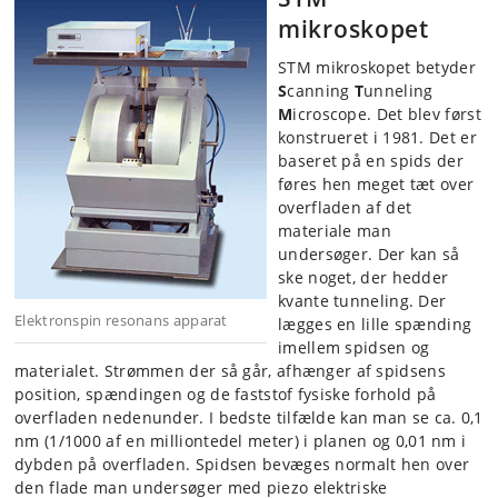
mikroskopet
STM mikroskopet betyder
S
canning
T
unneling
M
icroscope. Det blev først
konstrueret i 1981. Det er
baseret på en spids der
føres hen meget tæt over
overfladen af det
materiale man
undersøger. Der kan så
ske noget, der hedder
kvante tunneling. Der
Elektronspin resonans apparat
lægges en lille spænding
imellem spidsen og
materialet. Strømmen der så går, afhænger af spidsens
position, spændingen og de faststof fysiske forhold på
overfladen nedenunder. I bedste tilfælde kan man se ca. 0,1
nm (1/1000 af en milliontedel meter) i planen og 0,01 nm i
dybden på overfladen. Spidsen bevæges normalt hen over
den flade man undersøger med piezo elektriske