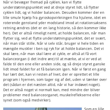
Når vi bevæger fremad på cyklen, kan vi flytte
understøtningspunktet ved at dreje styret lidt, så flytter
cyklen lidt, og vi holder balancen. Desuden kommer der en
lille smule hjælp fra gyroskopvirkningen fra hjulene, idet en
roterende genstand yder modstand imod at rotationsaksens
retning ændres (det er en lang historie, så den kommer ikke
her). Det er altså rimeligt nemt, at holde balancen, når man
flytter sig, ved at flytte understøtningspunktet, det er svært,
når man står stille. Når vi selv står, bruger vi hele tiden en
mængde muskler i ben og ryk for at holde balancen. Det vi
skal lære, når man skal lære at cykle, er altså at få vort
balanceorgan (i det indre øre) til at mærke, at vi er ved at
falde til den ene eller anden side, og så dreje styret ganske
lidt imod faldet for at få balancen igen. Når vi først en gang
har lært det, kan vi resten af livet, der er oprettet et lille
program i hjernen, som tager sig af det, uden vi tænker over
det (sådan er det næsten altid, når vi har indøvet noget).
Det er altså noget vi normalt kan, med mindre der bliver
problemer med balanceorganet, muskelreflekserne eller
synet (som også medvirker).
Som en lille