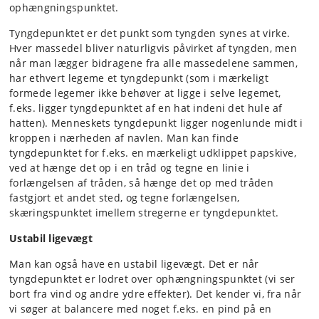
ophængningspunktet.
Tyngdepunktet er det punkt som tyngden synes at virke.
Hver massedel bliver naturligvis påvirket af tyngden, men
når man lægger bidragene fra alle massedelene sammen,
har ethvert legeme et tyngdepunkt (som i mærkeligt
formede legemer ikke behøver at ligge i selve legemet,
f.eks. ligger tyngdepunktet af en hat indeni det hule af
hatten). Menneskets tyngdepunkt ligger nogenlunde midt i
kroppen i nærheden af navlen. Man kan finde
tyngdepunktet for f.eks. en mærkeligt udklippet papskive,
ved at hænge det op i en tråd og tegne en linie i
forlængelsen af tråden, så hænge det op med tråden
fastgjort et andet sted, og tegne forlængelsen,
skæringspunktet imellem stregerne er tyngdepunktet.
Ustabil ligevægt
Man kan også have en ustabil ligevægt. Det er når
tyngdepunktet er lodret over ophængningspunktet (vi ser
bort fra vind og andre ydre effekter). Det kender vi, fra når
vi søger at balancere med noget f.eks. en pind på en