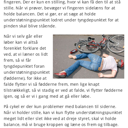
fingeren, Der er kun en stilling, hvor vi kan få den til at stå
stille. Når vi prøver, bevæger vi fingeren sidelæns for at
holde balancen. Det vi gør, er at søge at holde
understøtningspunktet lodret under tyngdepunktet for at
pinden skal blive stående.
Når vi selv går eller
løber kan vi altså
forenklet forklare det
ved, at vi læner os lidt
frem, så vi får
tyngdepunktet foran
understøtningspunktet
(fødderne), for ikke at
falde flytter vi så fødderne frem, men lige knapt
tilstrækkeligt, så vi stadig er ved at falde, vi flytter fødderne
igen, og så er vi i gang med at gå eller løbe.
På cykel er der kun problemer med balancen til siderne.
Når vi holder stille, kan vi kun flytte understøtningspunktet
meget lidt eller slet ikke ved at dreje styret, skal vi holde
balance, må vi bruge kroppen og læne os frem og tilbage.