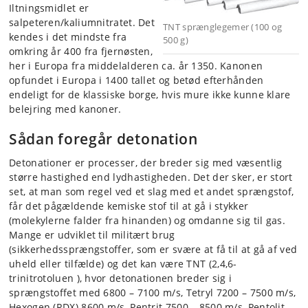
Iltningsmidlet er
salpeteren/kaliumnitratet. Det
TNT sprænglegemer (100 og
kendes i det mindste fra
500 g)
omkring år 400 fra fjernøsten,
her i Europa fra middelalderen ca. år 1350. Kanonen
opfundet i Europa i 1400 tallet og betød efterhånden
endeligt for de klassiske borge, hvis mure ikke kunne klare
belejring med kanoner.
Sådan foregår detonation
Detonationer er processer, der breder sig med væsentlig
større hastighed end lydhastigheden. Det der sker, er stort
set, at man som regel ved et slag med et andet sprængstof,
får det pågældende kemiske stof til at gå i stykker
(molekylerne falder fra hinanden) og omdanne sig til gas.
Mange er udviklet til militært brug
(sikkerhedssprængstoffer, som er svære at få til at gå af ved
uheld eller tilfælde) og det kan være TNT (2,4,6-
trinitrotoluen ), hvor detonationen breder sig i
sprængstoffet med 6800 – 7100 m/s, Tetryl 7200 – 7500 m/s,
Hexogen (RDX) 8600 m/s, Pentrit 7500 – 8500 m/s, Pentolit