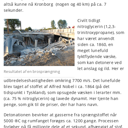
altså kunne nå Kronborg (nogen og 40 km) på ca. 7
sekunder.
Civilt tidligt
nitroglycerin (1,2,3-
trinitroxypropane), som
har været anvendt
siden ca. 1860, en
meget lunefuld
tyktflydende væske,
som kan detonere ved
let anslag og ild. Her er
Resultatet af en brosprængning
udbredelseshastigheden omkring 7700 m/s. Det lunefulde
blev taget af stoffet af Alfred Nobel i ca. 1864 (på det
tidspunkt i Tyskland), som opsugede væsken i lerarter mm.
(ca. 75 % nitroglycerin) og lavede dynamit. Her tjente han
penge, som gik til de priser, der har hans navn.
Detonationen bevirker at gasserne fra sprængstoffet når
5000 ®C og rumfanget forøges ca. 1200 gange. Processen
forløber på få millionte dele af et sekund, afhængigt af stof,