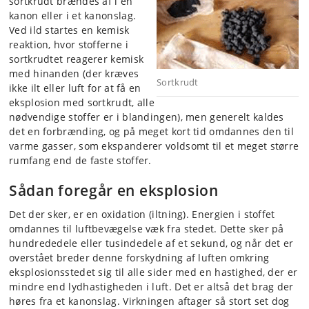
sortkrudt brændes af i en
kanon eller i et kanonslag.
Ved ild startes en kemisk
reaktion, hvor stofferne i
sortkrudtet reagerer kemisk
med hinanden (der kræves
Sortkrudt
ikke ilt eller luft for at få en
eksplosion med sortkrudt, alle
nødvendige stoffer er i blandingen), men generelt kaldes
det en forbrænding, og på meget kort tid omdannes den til
varme gasser, som ekspanderer voldsomt til et meget større
rumfang end de faste stoffer.
Sådan foregår en eksplosion
Det der sker, er en oxidation (iltning). Energien i stoffet
omdannes til luftbevægelse væk fra stedet. Dette sker på
hundrededele eller tusindedele af et sekund, og når det er
overstået breder denne forskydning af luften omkring
eksplosionsstedet sig til alle sider med en hastighed, der er
mindre end lydhastigheden i luft. Det er altså det brag der
høres fra et kanonslag. Virkningen aftager så stort set dog