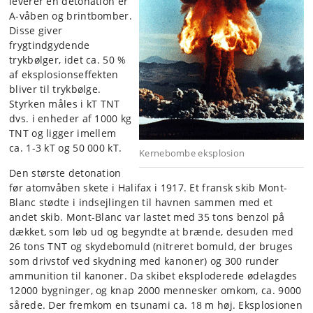
leverer en detonation er
A-våben og brintbomber.
Disse giver
frygtindgydende
trykbølger, idet ca. 50 %
af eksplosionseffekten
bliver til trykbølge.
Styrken måles i kT TNT
dvs. i enheder af 1000 kg
TNT og ligger imellem
ca. 1-3 kT og 50 000 kT.
Kernebombe eksplosion
Den største detonation
før atomvåben skete i Halifax i 1917. Et fransk skib Mont-
Blanc stødte i indsejlingen til havnen sammen med et
andet skib. Mont-Blanc var lastet med 35 tons benzol på
dækket, som løb ud og begyndte at brænde, desuden med
26 tons TNT og skydebomuld (nitreret bomuld, der bruges
som drivstof ved skydning med kanoner) og 300 runder
ammunition til kanoner. Da skibet eksploderede ødelagdes
12000 bygninger, og knap 2000 mennesker omkom, ca. 9000
sårede. Der fremkom en tsunami ca. 18 m høj. Eksplosionen