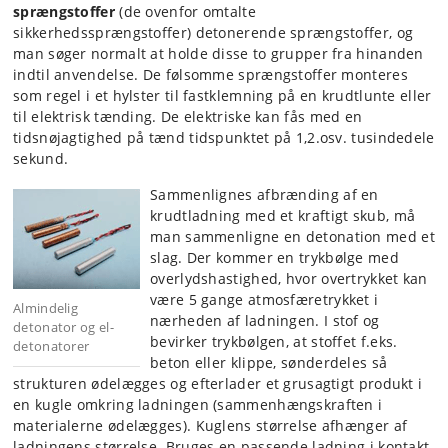
sprængstoffer
(de ovenfor omtalte
sikkerhedssprængstoffer) detonerende sprængstoffer, og
man søger normalt at holde disse to grupper fra hinanden
indtil anvendelse. De følsomme sprængstoffer monteres
som regel i et hylster til fastklemning på en krudtlunte eller
til elektrisk tænding. De elektriske kan fås med en
tidsnøjagtighed på tænd tidspunktet på 1,2.osv. tusindedele
sekund.
Sammenlignes afbrænding af en
krudtladning med et kraftigt skub, må
man sammenligne en detonation med et
slag. Der kommer en trykbølge med
overlydshastighed, hvor overtrykket kan
være 5 gange atmosfæretrykket i
Almindelig
nærheden af ladningen. I stof og
detonator og el-
bevirker trykbølgen, at stoffet f.eks.
detonatorer
beton eller klippe, sønderdeles så
strukturen ødelægges og efterlader et grusagtigt produkt i
en kugle omkring ladningen (sammenhængskraften i
materialerne ødelægges). Kuglens størrelse afhænger af
ladningens størrelse. Bruges en passende ladning i kontakt