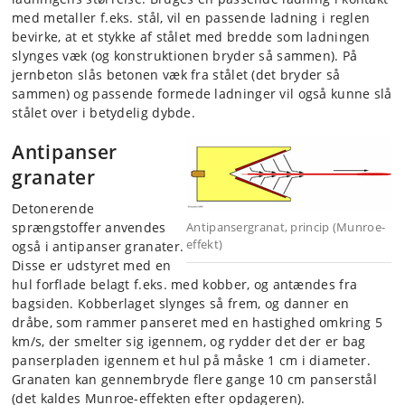
med metaller f.eks. stål, vil en passende ladning i reglen
bevirke, at et stykke af stålet med bredde som ladningen
slynges væk (og konstruktionen bryder så sammen). På
jernbeton slås betonen væk fra stålet (det bryder så
sammen) og passende formede ladninger vil også kunne slå
stålet over i betydelig dybde.
Antipanser
granater
Detonerende
sprængstoffer anvendes
Antipansergranat, princip (Munroe-
effekt)
også i antipanser granater.
Disse er udstyret med en
hul forflade belagt f.eks. med kobber, og antændes fra
bagsiden. Kobberlaget slynges så frem, og danner en
dråbe, som rammer panseret med en hastighed omkring 5
km/s, der smelter sig igennem, og rydder det der er bag
panserpladen igennem et hul på måske 1 cm i diameter.
Granaten kan gennembryde flere gange 10 cm panserstål
(det kaldes Munroe-effekten efter opdageren).