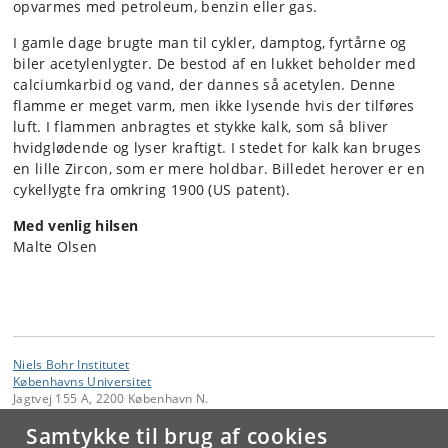
opvarmes med petroleum, benzin eller gas.
I gamle dage brugte man til cykler, damptog, fyrtårne og
biler acetylenlygter. De bestod af en lukket beholder med
calciumkarbid og vand, der dannes så acetylen. Denne
flamme er meget varm, men ikke lysende hvis der tilføres
luft. I flammen anbragtes et stykke kalk, som så bliver
hvidglødende og lyser kraftigt. I stedet for kalk kan bruges
en lille Zircon, som er mere holdbar. Billedet herover er en
cykellygte fra omkring 1900 (US patent).
Med venlig hilsen
Malte Olsen
Niels Bohr Institutet
Københavns Universitet
Jagtvej 155 A, 2200 København N.
Samtykke til brug af cookies
Kontakt: