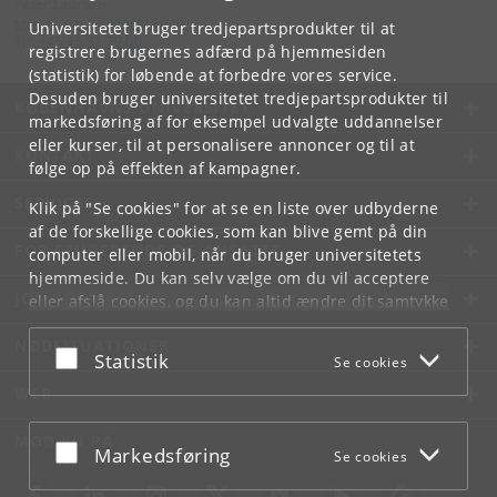
Peter Laursen
spoerg
.
om
.
fysik
@
nbi
.
ku
.
dk
Universitetet bruger tredjepartsprodukter til at
Tlf:
+45 35 32 79 00
registrere brugernes adfærd på hjemmesiden
(statistik) for løbende at forbedre vores service.
Desuden bruger universitetet tredjepartsprodukter til
KØBENHAVNS UNIVERSITET
markedsføring af for eksempel udvalgte uddannelser
eller kurser, til at personalisere annoncer og til at
KONTAKT
følge op på effekten af kampagner.
SERVICES
Klik på "Se cookies" for at se en liste over udbyderne
af de forskellige cookies, som kan blive gemt på din
FOR STUDERENDE OG ANSATTE
computer eller mobil, når du bruger universitetets
hjemmeside. Du kan selv vælge om du vil acceptere
JOB OG KARRIERE
eller afslå cookies, og du kan altid ændre dit samtykke
under
Cookie- og privatlivspolitik
som du finder i
NØDSITUATIONER
bunden af hver side.
Acceptér eller afslå
Statistik
Se cookies
Googles privatlivspolitik
WEB
MØD KU PÅ
Acceptér eller afslå
Markedsføring
Se cookies