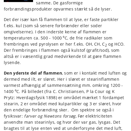
samme. De gasformige
forbrændingsprodukter opvarmes stærkt så de lyser.
Det der især kan få flammen til at lyse, er faste partikler
f.eks. kul (som så senere forbrænder eller soder
omgivelserne). I den inderste kerne af flammen er
temperaturen ca. 500 - 1000 ⁰C, de frie radikaler som
frembringes ved pyrolysen er her f.eks. OH, CH, C
og HCO.
2
Der frembringes i flammen også kulstof (grafit/sod), som
altså er i væsentlig grad medvirkende til at gøre flammen
lysende.
Den yderste del af flammen
, som er i kontakt med luften og
dermed med ilt, er sløret. Her i sløret er stearinflammen
varmest afhængig af sammensætning mm. omkring 1200 -
1400 ⁰C. På billedet (fra C. Christiansen, P la Cour og K
Prytz: Hverdagsfysik 1898) er området mærket 1 fordampet
stearin, 2 er området med kulpartikler og 3 er sløret, hvor
den endelige forbrænding sker. Om spektre se også i
fysiksvar:
farver og Newtons forsøg
, Før elektriciteten
anvendte man stearinlys, og hvor der var gas, lysgas. Det
bragtes til at lyse enten ved at underforsyne det med luft,