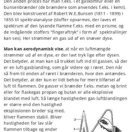
Den anden proces har man f.eks. i et gaskomfur eller en
bunsenbrænder (de brændere som anvendes f.eks. i kemi).
Den blev konstrueret af Robert W.E.Bunsen (1811 - 1899) i
1855 til spektralanalyse (stoffer opvarmes, der laves et
spektrum af den lysende flamme f.eks. med en prisme, og
de indgående stoffers "fingeraftryk" i form af spektrallinjer
kan ses). Her strømmer en gas ud af en snæver dyse.
Man kan aerodynamisk vise
, at når en luftmængde
strømmer ud af en dyse, er der lavt tryk lige efter dysen.
Det betyder, at man kan så trukket luft ind til gassen, så der
er en luft-gasblanding, som går videre op i røret. Den når
så frem til enden af røret i brænderen, hvor den antændes.
Det betyder, at der kun er lidt behov for mere tilførsel af
luft til flammen. De gasser vi brænder f.eks. metan og brint
eller for flaskegas propan og butan er alle eksplosive
blandet med luft. Så længe hastigheden gas-luftblandingen
er større end den hastighed
eksplosionen breder sig med,
bliver flammen stabil. Bliver
hastigheden for lav slår
flammen tilbage og ender