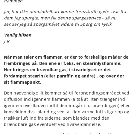
flammen.
Jeg har ikke ummiddelbart kunne fremskaffe gode svar fra
dem jeg spurgte, men fik denne spørgeservice - så nu
sender jeg så spørgsmålet videre til Spørg om Fysik.
Venlig hilsen
J R
Når man taler om flammer, er der to forskellige måder de
frembringes på. Den ene er f.eks. en stearinlysflamme.
Her bringes en brændbar gas, i stearinlyset er det
fordampet stearin (eller paraffin og andre) , op over der
sit flammepunkt.
Den nødvendige ilt kommer så til forbrændingsområdet ved
diffusion ind igennem flammen (altså at ilten trænger ind
igennem overfladen indtil den indgår i forbrændingen) eller
konvektion dvs. blanding ved, at den varme luft stiger op og
trækker luft ind fra siderne, som blandes med den
brændbare gas eventuelt ved hvirveldannelse.