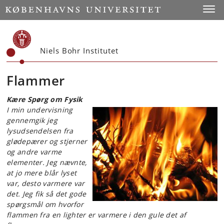
Start
Toggl
Niels Bohr Institutet
Flammer
Kære Spørg om Fysik
I min undervisning
gennemgik jeg
lysudsendelsen fra
glødepærer og stjerner
og andre varme
elementer. Jeg nævnte,
at jo mere blår lyset
var, desto varmere var
det. Jeg fik så det gode
spørgsmål om hvorfor
flammen fra en lighter er varmere i den gule det af