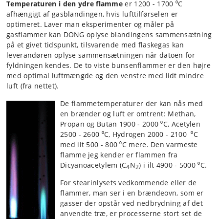
Temperaturen i den ydre flamme
er 1200 - 1700 ⁰C
afhængigt af gasblandingen, hvis lufttilførselen er
optimeret. Laver man eksperimenter og måler på
gasflammer kan DONG oplyse blandingens sammensætning
på et givet tidspunkt, tilsvarende med flaskegas kan
leverandøren oplyse sammensætningen når datoen for
fyldningen kendes. De to viste bunsenflammer er den højre
med optimal luftmængde og den venstre med lidt mindre
luft (fra nettet).
De flammetemperaturer der kan nås med
en brænder og luft er omtrent: Methan,
Propan og Butan 1900 - 2000 ⁰C, Acetylen
2500 - 2600 ⁰C, Hydrogen 2000 - 2100 ⁰C
med ilt 500 - 800 ⁰C mere. Den varmeste
flamme jeg kender er flammen fra
Dicyanoacetylem (C
N
) i ilt 4900 - 5000 ⁰C.
4
2
For stearinlysets vedkommende eller de
flammer, man ser i en brændeovn, som er
gasser der opstår ved nedbrydning af det
anvendte træ, er processerne stort set de