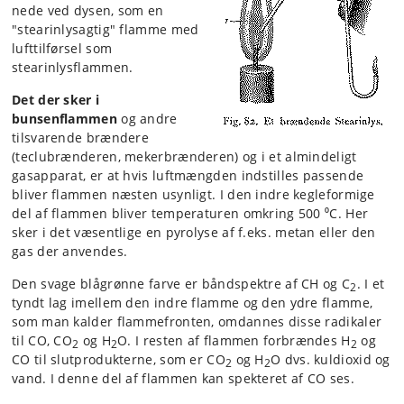
nede ved dysen, som en
"stearinlysagtig" flamme med
lufttilførsel som
stearinlysflammen.
Det der sker i
bunsenflammen
og andre
tilsvarende brændere
(teclubrænderen, mekerbrænderen) og i et almindeligt
gasapparat, er at hvis luftmængden indstilles passende
bliver flammen næsten usynligt. I den indre kegleformige
del af flammen bliver temperaturen omkring 500 ⁰C. Her
sker i det væsentlige en pyrolyse af f.eks. metan eller den
gas der anvendes.
Den svage blågrønne farve er båndspektre af CH og C
. I et
2
tyndt lag imellem den indre flamme og den ydre flamme,
som man kalder flammefronten, omdannes disse radikaler
til CO, CO
og H
O. I resten af flammen forbrændes H
og
2
2
2
CO til slutprodukterne, som er CO
og H
O dvs. kuldioxid og
2
2
vand. I denne del af flammen kan spekteret af CO ses.