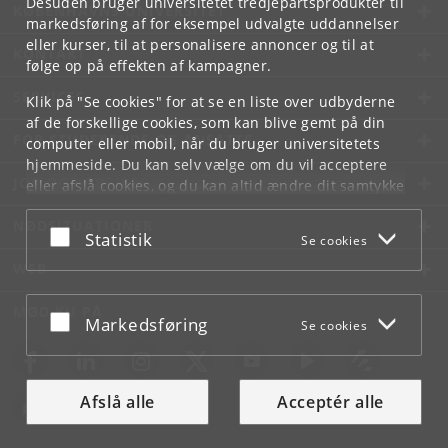
Desuden bruger universitetet tredjepartsprodukter til
KØBENHAVNS UNIVERSITET
markedsføring af for eksempel udvalgte uddannelser
eller kurser, til at personalisere annoncer og til at
KONTAKT
følge op på effekten af kampagner.
SERVICES
Klik på "Se cookies" for at se en liste over udbyderne
af de forskellige cookies, som kan blive gemt på din
FOR STUDERENDE OG ANSATTE
computer eller mobil, når du bruger universitetets
hjemmeside. Du kan selv vælge om du vil acceptere
JOB OG KARRIERE
eller afslå cookies, og du kan altid ændre dit samtykke
under
Cookie- og privatlivspolitik
som du finder i
NØDSITUATIONER
bunden af hver side.
Acceptér eller afslå
Statistik
Se cookies
Googles privatlivspolitik
WEB
MØD KU PÅ
Acceptér eller afslå
Markedsføring
Se cookies
Afslå alle
Acceptér alle