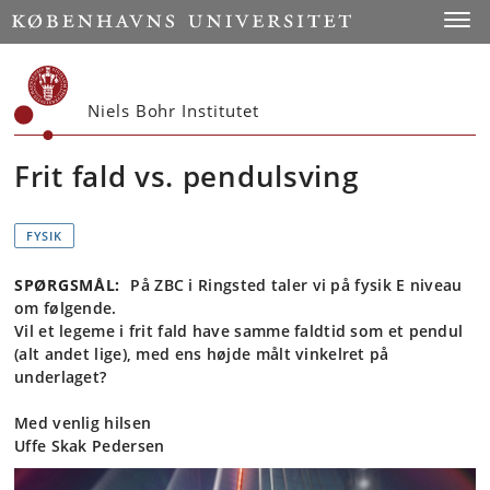
Start
Toggl
Niels Bohr Institutet
Frit fald vs. pendulsving
FYSIK
SPØRGSMÅL:
På ZBC i Ringsted taler vi på fysik E niveau
om følgende.
Vil et legeme i frit fald have samme faldtid som et pendul
(alt andet lige), med ens højde målt vinkelret på
underlaget?
Med venlig hilsen
Uffe Skak Pedersen