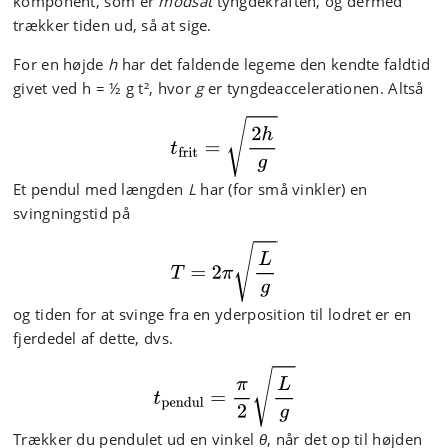
komponent, som er
modsat
tyngdekraften, og dermed
trækker tiden ud, så at sige.
For en højde
h
har det faldende legeme den kendte faldtid
givet ved h = ½ g t², hvor
g
er tyngdeaccelerationen. Altså
Et pendul med længden
L
har (for små vinkler) en
svingningstid på
og tiden for at svinge fra en yderposition til lodret er en
fjerdedel af dette, dvs.
Trækker du pendulet ud en vinkel
θ
, når det op til højden