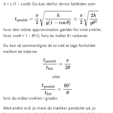
h
=
L
(1 – cos
θ
). Du kan derfor skrive faldtiden som
hvor den sidste approximation gælder for små vinkler,
hvor cos
θ
≈ 1 –
θ
²/2, hvis du måler
θ
i radianer.
Du kan så sammenligne de to ved at tage forholdet
mellem de tiderne:
eller
hvis du måler vinklen i grader.
Med andre ord: Jo mere du trækker pendulet ud, jo