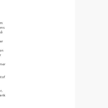
em
ens
så
er
den
r
emer
stof
r,
erik