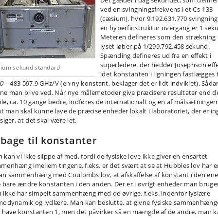
Det gælder i dag sekundet, som define
ved en svingningsfrekvens i et Cs-133
(cæsium), hvor 9.192.631.770 svingninge
en hyperfinstruktur overgang er 1 sek
Meteren defineres som den strækning
lyset løber på 1/299.792.458 sekund.
Spænding defineres ud fra en effekt i
superledere. der hedder Josephson effe
ium sekund standard
idet konstanten i ligningen fastlægges t
90
= 483 597.9 GHz/V (en ny konstant, beklager det er lidt indviklet). Såda
ne man blive ved. Når nye målemetoder give præcisere resultater end d
le, ca. 10 gange bedre, indføres de internationalt og en af målsætninger
 at man skal kunne lave de præcise enheder lokalt i laboratoriet, der er i
siger, at det skal være let.
lbage til konstanter
 kan vi ikke slippe af med, fordi de fysiske love ikke giver en ensartet
menhæng imellem tingene, f.eks. er det svært at se at Hubbles lov har 
an sammenhæng med Coulombs lov, at afskaffelse af konstant i den ene
e bare ændre konstanten i den anden. Der er i øvrigt enheder man bruge
 ikke har simpelt sammenhæng med de øvrige. f.eks. indenfor lyslære
modynamik og lydlære. Man kan beslutte, at givne fysiske sammenhæng
l have konstanten 1, men det påvirker så en mængde af de andre, man 