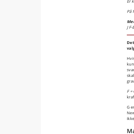
Er 
På 
Med
J F-
Det
val
Hvi
kun
sva
ska
gra
F =
kra
G e
New
ikke
Ma