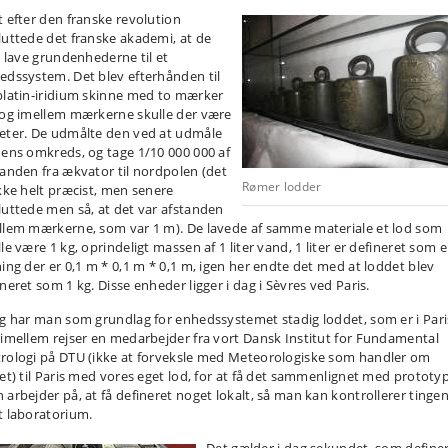
t efter den franske revolution
luttede det franske akademi, at de
le lave grundenhederne til et
edssystem. Det blev efterhånden til
platin-iridium skinne med to mærker
 og imellem mærkerne skulle der være
eter. De udmålte den ved at udmåle
dens omkreds, og tage 1/10 000 000 af
tanden fra ækvator til nordpolen (det
Rømer lodder
ikke helt præcist, men senere
luttede men så, at det var afstanden
llem mærkerne, som var 1 m). De lavede af samme materiale et lod som
le være 1 kg, oprindeligt massen af 1 liter vand, 1 liter er defineret som 
ning der er 0,1 m * 0,1 m * 0,1 m, igen her endte det med at loddet blev
neret som 1 kg. Disse enheder ligger i dag i Sèvres ved Paris.
ag har man som grundlag for enhedssystemet stadig loddet, som er i Pari
 imellem rejser en medarbejder fra vort Dansk Institut for Fundamental
rologi på DTU (ikke at forveksle med Meteorologiske som handler om
ret) til Paris med vores eget lod, for at få det sammenlignet med prototy
 arbejder på, at få defineret noget lokalt, så man kan kontrollerer tingen
t laboratorium.