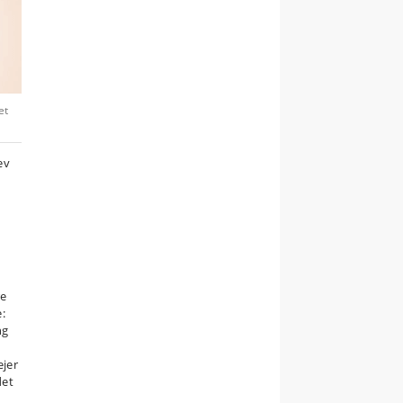
et
ev
re
:
ng
ejer
det