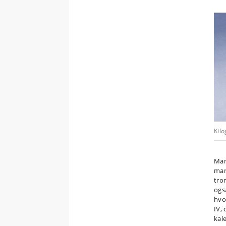
Kil
Man
man
tro
også
hvo
IV,
kal