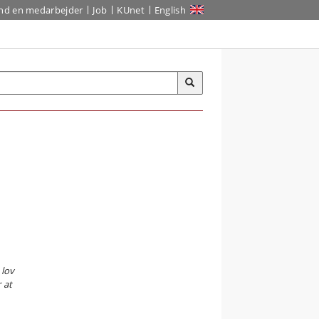
ind en medarbejder
Job
KUnet
English
 lov
 at