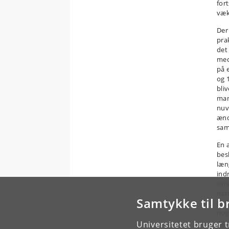
for
væk
Der 
pra
det
med
på 
og 
bli
man
nuv
ænd
sam
En 
besl
læn
indr
tim
nat
Samtykke til b
måli
nog
og 
Universitetet bruger 