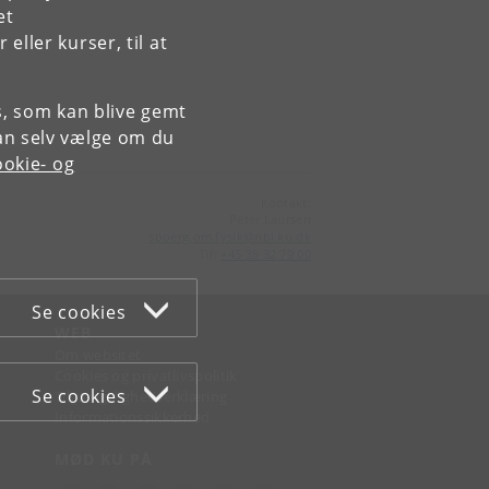
et
ller kurser, til at
es, som kan blive gemt
an selv vælge om du
okie- og
Kontakt:
Peter Laursen
spoerg
.
om
.
fysik
@
nbi
.
ku
.
dk
Tlf:
+45 35 32 79 00
Se cookies
WEB
Om websitet
Cookies og privatlivspolitik
Se cookies
Tilgængelighedserklæring
Informationssikkerhed
MØD KU PÅ