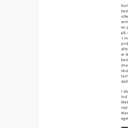
Kor
bes
vil
enh
en 
på,
1 m
jor
afs
er 
bes
ime
skul
ter
defi
I d
Ind
Met
vej
Man
ege