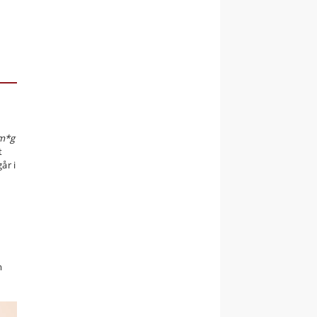
 m*g
t
år i
m