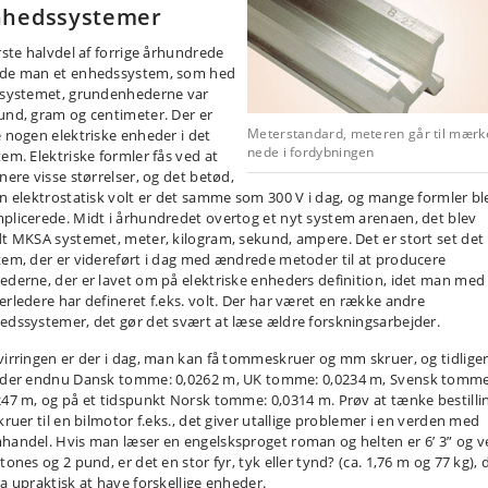
nhedssystemer
ørste halvdel af forrige århundrede
de man et enhedssystem, som hed
 systemet, grundenhederne var
und, gram og centimeter. Der er
Meterstandard, meteren går til mærk
e nogen elektriske enheder i det
nede i fordybningen
tem. Elektriske formler fås ved at
nere visse størrelser, og det betød,
en elektrostatisk volt er det samme som 300 V i dag, og mange formler bl
plicerede. Midt i århundredet overtog et nyt system arenaen, det blev
dt MKSA systemet, meter, kilogram, sekund, ampere. Det er stort set det
tem, der er videreført i dag med ændrede metoder til at producere
ederne, der er lavet om på elektriske enheders definition, idet man med
erledere har defineret f.eks. volt. Der har været en række andre
edssystemer, det gør det svært at læse ældre forskningsarbejder.
virringen er der i dag, man kan få tommeskruer og mm skruer, og tidlige
 der endnu Dansk tomme: 0,0262 m, UK tomme: 0,0234 m, Svensk tomme
247 m, og på et tidspunkt Norsk tomme: 0,0314 m. Prøv at tænke bestilli
kruer til en bilmotor f.eks., det giver utallige problemer i en verden med
handel. Hvis man læser en engelsksproget roman og helten er 6’ 3” og v
tones og 2 pund, er det en stor fyr, tyk eller tynd? (ca. 1,76 m og 77 kg), 
da upraktisk at have forskellige enheder.