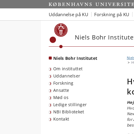
Start
Uddannelse på KU
Forskning på KU
Niels Bohr Institute
Niels Bohr Institutet
Niel
H
Om instituttet
Uddannelser
H
Forskning
k
Ansatte
Mød os
Hej
Ledige stillinger
Hvo
NBI Biblioteket
New
Kontakt
for
bes