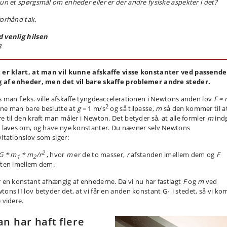
kun et spørgsmål om enheder eller er der andre fysiske aspekter i det?
forhånd tak.
 venlig hilsen
B
 er klart, at man vil kunne afskaffe visse konstanter ved passende
g af enheder, men det vil bare skaffe problemer andre steder.
s man f.eks. ville afskaffe tyngdeaccelerationen i Newtons anden lov
F =
2
ne man bare beslutte at
g
= 1 m/s
og så tilpasse,
m
så den kommer til a
re til den kraft man måler i Newton. Det betyder så, at alle formler
m
indg
l laves om, og have nye konstanter. Du nævner selv Newtons
vitationslov som siger:
2
 G * m
* m
/r
, hvor
m
er de to masser,
r
afstanden imellem dem og
F
1
2
ften imellem dem.
r en konstant afhængig af enhederne. Da vi nu har fastlagt
F
og
m
ved
tons II lov betyder det, at vi får en anden konstant G
i stedet, så vi ko
1
 videre.
n har haft flere