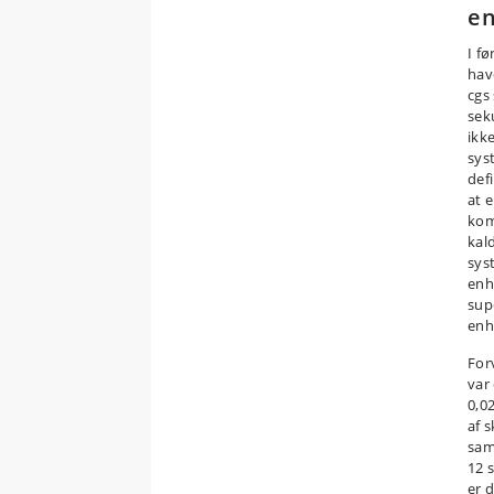
e
I f
hav
cgs
sek
ikk
sys
defi
at 
kom
kal
sys
enh
sup
enh
For
var
0,0
af s
sam
12 s
er 