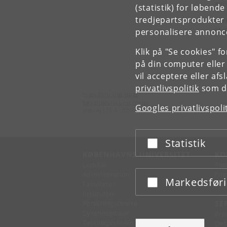
enh
(statistik) for løbend
tredjepartsprodukter t
Med
Mal
personalisere annonce
Klik på "Se cookies" f
på din computer eller
vil acceptere eller af
privatlivspolitik
som du
Niels Bohr Institutet
Københavns Universitet
Googles privatlivspoli
Jagtvej 155 A, 2200 København N.
Statistik
Acceptér eller afslå
KØBENHAVNS UNIVERSITET
KO
Ledelse
Fin
Administration
Fin
Markedsfør
Acceptér eller afslå
Fakulteter
Kon
Institutter
Forskningscentre
SE
Dyrehospitaler
Pre
Tandlægeskolen
Des