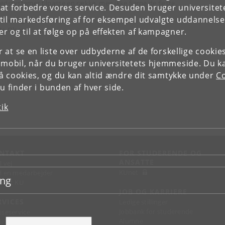
edssystemer tilpasse en række, men ikke fjerne de fleste.
e at forbedre vores service. Desuden bruger universitet
il markedsføring af for eksempel udvalgte uddannelser e
 venlig hilsen
te Olsen
r og til at følge op på effekten af kampagner.
or at se en liste over udbyderne af de forskellige cooki
 mobil, når du bruger universitetets hjemmeside. Du k
slå cookies, og du kan altid ændre dit samtykke under
Co
 finder i bunden af hver side.
tik
NTAKT
FOR STUDERENDE OG
ANSATTE
d vej
KUnet
d en medarbejder
ing
takt KU
JOB OG KARRIERE
RVICES
Ledige stillinger
Jobbank for studerende
sseservice
Alumne
ignguide