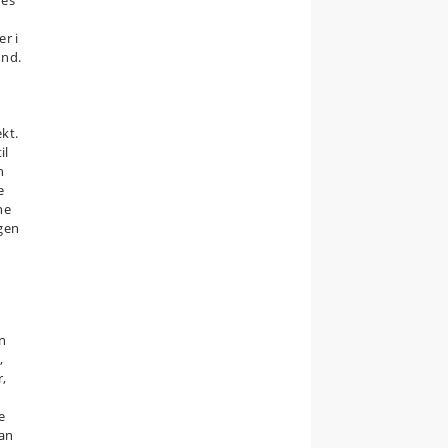
res
r i
und.
kt.
il
n
e
ne
ngen
en
,
r,
e
kan