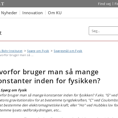
Find vej
F
Nyheder
Innovation
Om KU
t
s Bohr Institutet
Spørg om Fysik
Spørgsmål om Fysik
vorfor bruger man så ...
vorfor bruger man så mange
onstanter inden for fysikken?
 Spørg om Fysik
rfor bruger man så mange konstanter inden for fysikken?
F.eks. "G" ved
tons gravitationslov for at bestemme tyngdekraften, "C" ved Coulombs
 at bestemme den elektromagnetiske kraft, eller "Ho" ved Hubbles lov for
temme lysets rødforskydningen, etc...