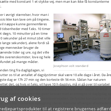
tsætte med konstant 1 et stykke vej, men man kan ikke få konstanterne
.
er i øvrigt størrelser, hvor man i
ksis ikke kan lave om på tingene,
 vil næppe kunne gennemføres
 tidsenheder med f.eks. 10 timer
et døgn, 10 minutter på en time
10 sekunder på et minut (det ville
ve lange sekunder), alene fordi så
ge mennesker bruger de
ærende tider og ure, og det ville
re overenskomster, love og hele
fundet på mange måder.
Josephson volt standard
anden ting fra dagligdagen, vi
utter os til at antallet af dagslystimer skal være 10 alle dage i året. Da år
gste dag er 17h 27 min og den korteste 6h 56 min. Sådan har naturen
ettet det, og hvis vi f.eks. vil have 10 h dagslys, må vi gå over til variabel
elængde. Man har atomare enhedssystemer, hvor man sætter et antal
urkonstanter til 1, men det giver besvær med at omregne til dagligdag o
rug af cookies
nger, det er bedst egnet til teoriovervejelser. De fysiske konstanter er al
et, som bor i naturens opbygning (deres størrelse afhænger af enhedern
derved de fysiske naturloves beskrivelse af naturen, vi kan med
tredjepartsprodukter til at registrere brugernes adfæ