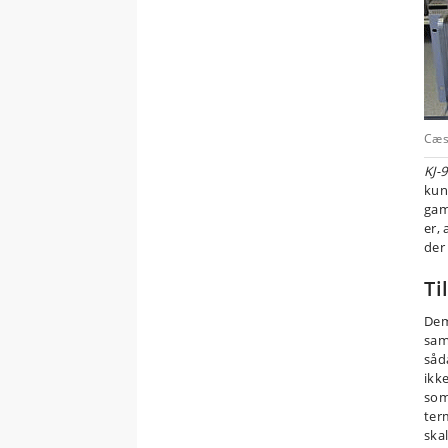
Cæs
KJ-
kun
gam
er,
der 
Ti
Dem
sam
såd
ikk
som
ter
ska