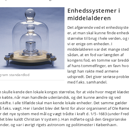
Enhedssystemer i
middelalderen
Det afgørende ved et enhedssyst
er, at man skal kunne finde enhed
størrelse til brug i hele verden, og 
vi er enige om enheden. I
middelalderen var det mange sted
sådan, at en fod var længden af
kongens fod, en tomme var bred
af hans tommelfinger, en favn hvo
langt han rakte med armene
ogram standardlod
udspredt. Det giver seriøse probl
med f.eks. samhandel.
 skulle kende den lokale konges størrelse, for at vide hvor meget klæde
 købte, når man handlede udenlandsk, og det kunne ændre sig ved
nskifte. I alle tilfælde skal man kende lokale enheder. Det samme gælder
 f.eks. vægt. Her i landet blev det først for alvor organiseret af Ole Røme
r det nye system med mål og vægt trådte i kraft d. 1/5 -1683 (under Fred
 det blev kaldt Christian V system ). Han indførte også den Gregorianske
ender, og var i øvrigt rigets astronom og politimester i København.