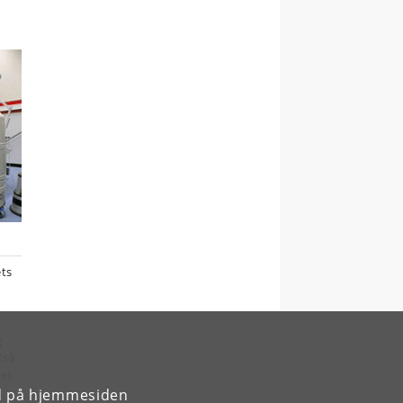
ets
g
tså
e),
rd på hjemmesiden