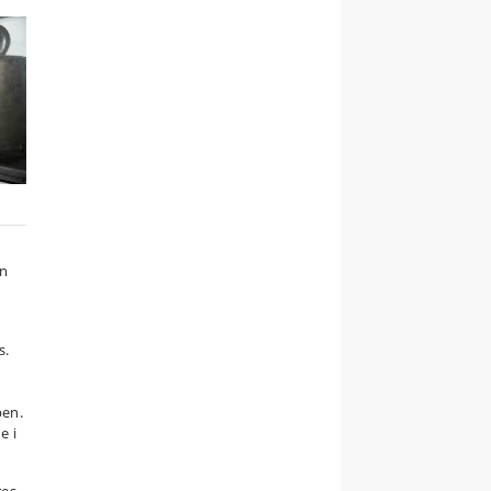
en
s.
pen.
e i