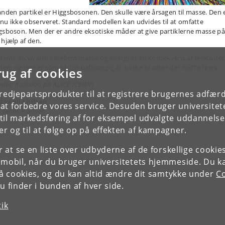
anden partikel er Higgsbosonen. Den skulle være årsagen til masse. Den 
nu ikke observeret. Standard modellen kan udvides til at omfatte
gsboson. Men der er andre eksotiske måder at give partiklerne masse på
 hjælp af den.
steins ækvivalens mellem masse og energi er en konsekvens af relativitet
rien, og den er som sådan uafhængig af, hvilke kræfter der måtte fines.
rug af cookies
edet: Kollision på ALICE (CERN)
tredjepartsprodukter til at registrere brugernes adfæ
 venlig hilsen
e at forbedre vores service. Desuden bruger universitet
n Dines Hansen
il markedsføring af for eksempel udvalgte uddannelser e
r og til at følge op på effekten af kampagner.
or at se en liste over udbyderne af de forskellige cooki
 mobil, når du bruger universitetets hjemmeside. Du k
slå cookies, og du kan altid ændre dit samtykke under
Co
 finder i bunden af hver side.
tik