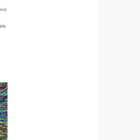
 end
både