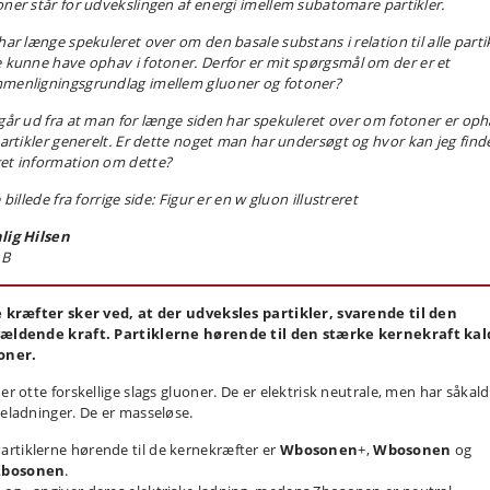
oner står for udvekslingen af energi imellem subatomare partikler.
har længe spekuleret over om den basale substans i relation til alle parti
e kunne have ophav i fotoner.
Derfor er mit spørgsmål om der er et
menligningsgrundlag imellem gluoner og fotoner?
 går ud fra at man for længe siden har spekuleret over om fotoner er op
partikler generelt.
Er dette noget man har undersøgt og hvor kan jeg find
et information om dette?
e billede fra forrige side: Figur er en w gluon illustreret
lig Hilsen
 B
e kræfter sker ved, at der udveksles partikler, svarende til den
ældende kraft. Partiklerne hørende til den stærke kernekraft kal
oner.
er otte forskellige slags gluoner. De er elektrisk neutrale, men har såkal
veladninger. De er masseløse.
artiklerne hørende til de kernekræfter er
Wbosonen
+,
Wbosonen
og
Zbosonen
.