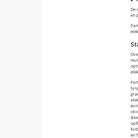
+
De 
en 
Par
ele
St
Ove
mul
opt
ele
Par
tyn
gra
elek
øvr
obs
ikk
opf
for
en f