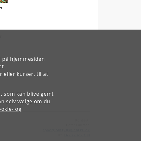
er
s
rd på hjemmesiden
et
ller kurser, til at
es, som kan blive gemt
an selv vælge om du
okie- og
Kontakt:
Peter Laursen
spoerg
.
om
.
fysik
@
nbi
.
ku
.
dk
Tlf:
+45 35 32 79 00