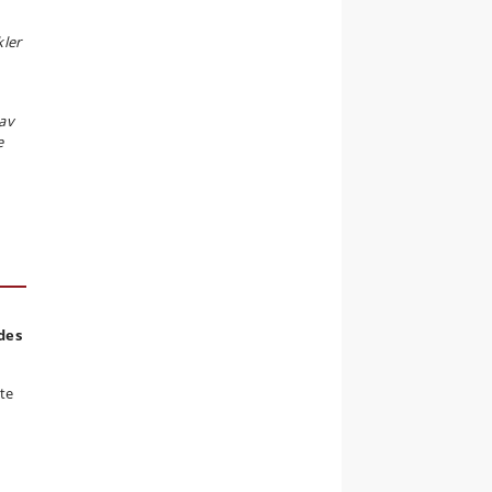
kler
hav
e
des
dte