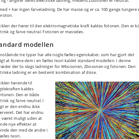
 og - angiver deres elektriske ladning, medens Zbosonen er neutral.
med + har ingen farveladning. De har masse og er ca. 100 gange tungere
proton.
tiklen der hører til den elektromagnetiske kraft kaldes fotonen. Den er 
ktrisk og farve neutral. Fotonen er masseløs.
andard modellen
nstående tre typer har alle nogle fælles egenskaber, som har gjort det
igt at forene dem i en fælles teori kaldet standard modellen. I denne
ræder der to slags ladninger for Wbosonen, Zbosonen og fotonen. Den
ktriske ladning er en bestemt kombination af disse.
tiklen hørende til
gdekraften kaldes
vitonen. Den er både
trisk og farve neutral. I
igt er den endnu ikke
erveret. Det har endnu
e været muligt uden at
inde nye effekter at
binde den med de andre i
ælles teori.