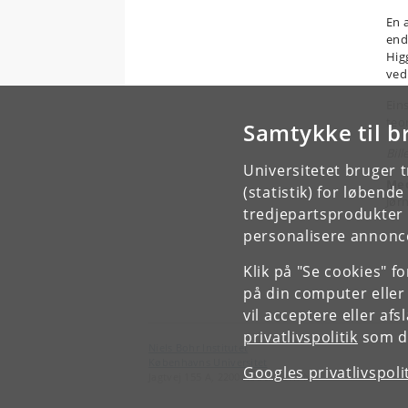
En 
end
Hig
ved
Ein
teo
Samtykke til b
Bill
Universitetet bruger 
Med
(statistik) for løbend
Jør
tredjepartsprodukter t
personalisere annonce
Klik på "Se cookies" f
på din computer eller
vil acceptere eller af
privatlivspolitik
som du
Niels Bohr Institutet
Københavns Universitet
Googles privatlivspoli
Jagtvej 155 A, 2200 København N.