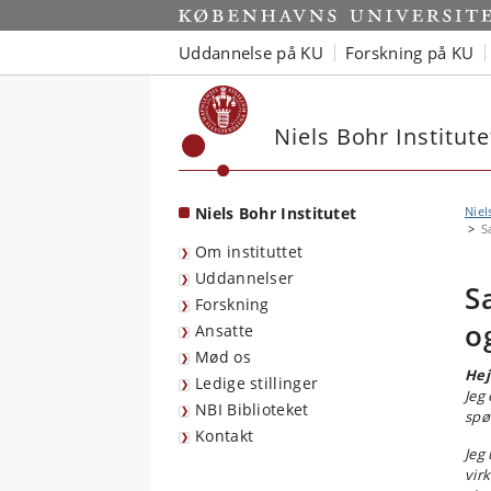
Start
Uddannelse på KU
Forskning på KU
Niels Bohr Institute
Niels Bohr Institutet
Niel
S
Om instituttet
Uddannelser
S
Forskning
o
Ansatte
Mød os
Hej
Ledige stillinger
Jeg 
NBI Biblioteket
spø
Kontakt
Jeg 
vir