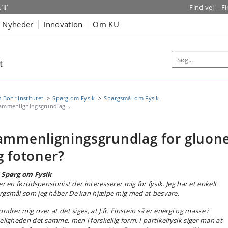
Find vej
F
Nyheder
Innovation
Om KU
t
s Bohr Institutet
Spørg om Fysik
Spørgsmål om Fysik
ammenligningsgrundlag...
ammenligningsgrundlag for gluon
g fotoner?
 Spørg om Fysik
er en førtidspensionist der interesserer mig for fysik.
Jeg har et enkelt
rgsmål som jeg håber De kan hjælpe mig med at besvare.
undrer mig over at det siges, at J.fr. Einstein så er energi og masse i
keligheden det samme, men i forskellig form.
I partikelfysik siger man at