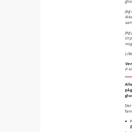
glu
Jeg 
ikk
sam
Jeg
til 
nog
Lill
Ven
P H
All
påg
glu
Der 
far
P