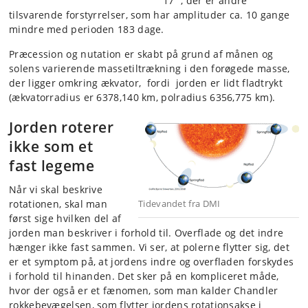
17 ”, der er andre
tilsvarende forstyrrelser, som har amplituder ca. 10 gange
mindre med perioden 183 dage.
Præcession og nutation er skabt på grund af månen og
solens varierende massetiltrækning i den forøgede masse,
der ligger omkring ækvator, fordi jorden er lidt fladtrykt
(ækvatorradius er 6378,140 km, polradius 6356,775 km).
Jorden roterer
ikke som et
fast legeme
Når vi skal beskrive
rotationen, skal man
Tidevandet fra DMI
først sige hvilken del af
jorden man beskriver i forhold til. Overflade og det indre
hænger ikke fast sammen. Vi ser, at polerne flytter sig, det
er et symptom på, at jordens indre og overfladen forskydes
i forhold til hinanden. Det sker på en kompliceret måde,
hvor der også er et fænomen, som man kalder Chandler
rokkebevægelsen, som flytter jordens rotationsakse i