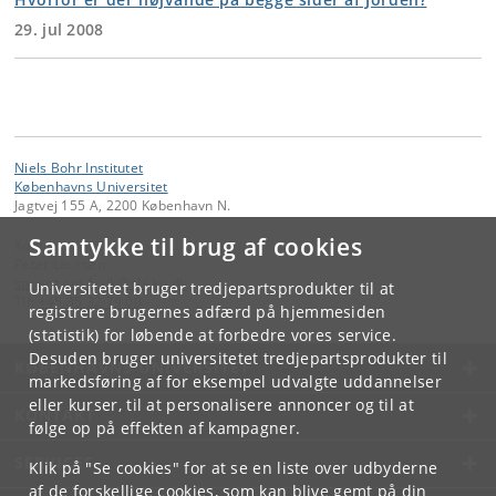
29. jul 2008
Niels Bohr Institutet
Københavns Universitet
Jagtvej 155 A, 2200 København N.
Samtykke til brug af cookies
Kontakt:
Peter Laursen
spoerg
.
om
.
fysik
@
nbi
.
ku
.
dk
Universitetet bruger tredjepartsprodukter til at
Tlf:
+45 35 32 79 00
registrere brugernes adfærd på hjemmesiden
(statistik) for løbende at forbedre vores service.
Desuden bruger universitetet tredjepartsprodukter til
KØBENHAVNS UNIVERSITET
markedsføring af for eksempel udvalgte uddannelser
eller kurser, til at personalisere annoncer og til at
KONTAKT
følge op på effekten af kampagner.
SERVICES
Klik på "Se cookies" for at se en liste over udbyderne
af de forskellige cookies, som kan blive gemt på din