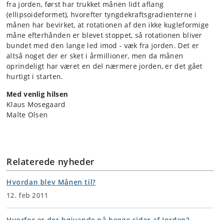
fra jorden, først har trukket månen lidt aflang
(ellipsoideformet), hvorefter tyngdekraftsgradienterne i
månen har bevirket, at rotationen af den ikke kugleformige
måne efterhånden er blevet stoppet, så rotationen bliver
bundet med den lange led imod - væk fra jorden. Det er
altså noget der er sket i årmillioner, men da månen
oprindeligt har været en del nærmere jorden, er det gået
hurtigt i starten.
Med venlig hilsen
Klaus Mosegaard
Malte Olsen
Relaterede nyheder
Hvordan blev Månen til?
12. feb 2011
Hvorfor er der højvande på begge sider af Jorden?