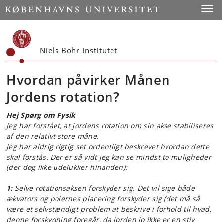
Start
Toggl
Niels Bohr Institutet
Hvordan påvirker Månen
Jordens rotation?
Hej Spørg om Fysik
Jeg har forstået, at jordens rotation om sin akse stabiliseres
af den relativt store måne.
Jeg har aldrig rigtig set ordentligt beskrevet hvordan dette
skal forstås. Der er så vidt jeg kan se mindst to muligheder
(der dog ikke udelukker hinanden):
1:
Selve rotationsaksen forskyder sig. Det vil sige både
ækvators og polernes placering forskyder sig (det må så
være et selvstændigt problem at beskrive i forhold til hvad,
denne forskydning foregår, da jorden jo ikke er en stiv