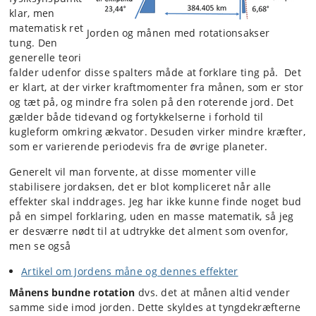
klar, men
matematisk ret
Jorden og månen med rotationsakser
tung. Den
generelle teori
falder udenfor disse spalters måde at forklare ting på. Det
er klart, at der virker kraftmomenter fra månen, som er stor
og tæt på, og mindre fra solen på den roterende jord. Det
gælder både tidevand og fortykkelserne i forhold til
kugleform omkring ækvator. Desuden virker mindre kræfter,
som er varierende periodevis fra de øvrige planeter.
Generelt vil man forvente, at disse momenter ville
stabilisere jordaksen, det er blot kompliceret når alle
effekter skal inddrages. Jeg har ikke kunne finde noget bud
på en simpel forklaring, uden en masse matematik, så jeg
er desværre nødt til at udtrykke det alment som ovenfor,
men se også
Artikel om Jordens måne og dennes effekter
Månens bundne rotation
dvs. det at månen altid vender
samme side imod jorden. Dette skyldes at tyngdekræfterne