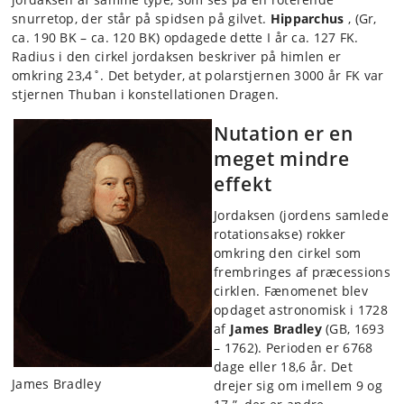
snurretop, der står på spidsen på gilvet.
Hipparchus
, (Gr,
ca. 190 BK – ca. 120 BK) opdagede dette I år ca. 127 FK.
Radius i den cirkel jordaksen beskriver på himlen er
omkring 23,4˚. Det betyder, at polarstjernen 3000 år FK var
stjernen Thuban i konstellationen Dragen.
Nutation er en
meget mindre
effekt
Jordaksen (jordens samlede
rotationsakse) rokker
omkring den cirkel som
frembringes af præcessions
cirklen. Fænomenet blev
opdaget astronomisk i 1728
af
James Bradley
(GB, 1693
– 1762). Perioden er 6768
dage eller 18,6 år. Det
James Bradley
drejer sig om imellem 9 og