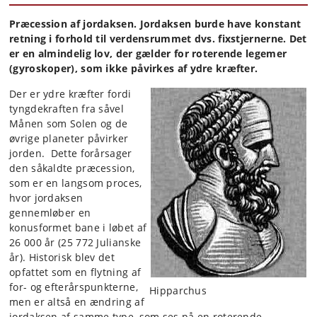
Præcession af jordaksen. Jordaksen burde have konstant
retning i forhold til verdensrummet dvs. fixstjernerne. Det
er en almindelig lov, der gælder for roterende legemer
(gyroskoper), som ikke påvirkes af ydre kræfter.
Der er ydre kræfter fordi
tyngdekraften fra såvel
Månen som Solen og de
øvrige planeter påvirker
jorden. Dette forårsager
den såkaldte præcession,
som er en langsom proces,
hvor jordaksen
gennemløber en
konusformet bane i løbet af
26 000 år (25 772 Julianske
år). Historisk blev det
opfattet som en flytning af
for- og efterårspunkterne,
Hipparchus
men er altså en ændring af
jordaksen af samme type, som ses på en roterende