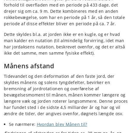
forhold til overfladen med en periode på 433 dage, det
drejer sig om ca. 9 m. Dette kombineres med en anden
rokkebevægelse, som har en periode på 1 år, så den totale
periode af disse effekter bliver en periode på ca. 7 år.
Dette skyldes bl.a. at jorden ikke er en kugle, og er hvad
man kalder en nutation (til almindelig forvirring, idet man
har jordaksens nutation, beskrevet ovenfor, og det er altså
ikke det samme, men samme fysiske effekt).
Månens afstand
Tidevandet og den deformation af den faste jord, der
skyldes månens og solens tyngdefelter, bevirker en
bremsning af jordrotationen og overførelse af
bevægelsesmoment til månen, månen kommer længere og
længere væk og jorden roterer langsommere. Denne proces
har fundet sted i de sidste 4,5 milliarder år og har og vil
ændre de tider, der angives ovenfor, døgnets længde osv.
Se nærmere:
Hvordan blev Månen til?