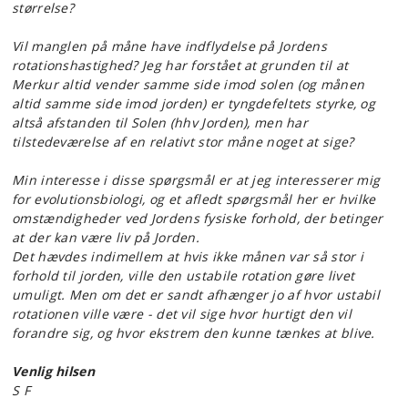
størrelse?
Vil manglen på måne have indflydelse på Jordens
rotationshastighed? Jeg har forstået at grunden til at
Merkur altid vender samme side imod solen (og månen
altid samme side imod jorden) er tyngdefeltets styrke, og
altså afstanden til Solen (hhv Jorden), men har
tilstedeværelse af en relativt stor måne noget at sige?
Min interesse i disse spørgsmål er at jeg interesserer mig
for evolutionsbiologi, og et afledt spørgsmål her er hvilke
omstændigheder ved Jordens fysiske forhold, der betinger
at der kan være liv på Jorden.
Det hævdes indimellem at hvis ikke månen var så stor i
forhold til jorden, ville den ustabile rotation gøre livet
umuligt. Men om det er sandt afhænger jo af
hvor
ustabil
rotationen ville være - det vil sige hvor hurtigt den vil
forandre sig, og hvor ekstrem den kunne tænkes at blive.
Venlig hilsen
S F