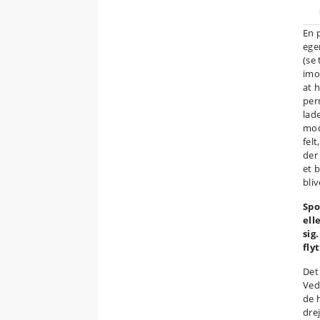
En 
ege
(se
imo
at 
per
lad
mod
felt
der
et 
bli
Spo
ell
sig
fly
Det 
Ved
de 
dre