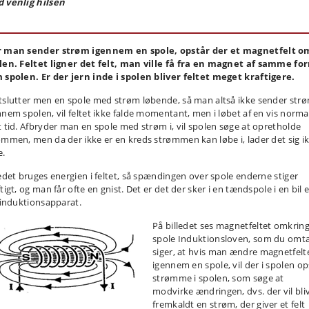
 venlig hilsen
 man sender strøm igennem en spole, opstår der et magnetfelt o
len. Feltet ligner det felt, man ville få fra en magnet af samme fo
 spolen. Er der jern inde i spolen bliver feltet meget kraftigere.
tslutter men en spole med strøm løbende, så man altså ikke sender str
nnem spolen, vil feltet ikke falde momentant, men i løbet af en vis norma
t tid. Afbryder man en spole med strøm i, vil spolen søge at opretholde
ømmen, men da der ikke er en kreds strømmen kan løbe i, lader det sig i
e.
tedet bruges energien i feltet, så spændingen over spole enderne stiger
tigt, og man får ofte en gnist. Det er det der sker i en tændspole i en bil e
t induktionsapparat.
På billedet ses magnetfeltet omkrin
spole Induktionsloven, som du omta
siger, at hvis man ændre magnetfelt
igennem en spole, vil der i spolen op
strømme i spolen, som søge at
modvirke ændringen, dvs. der vil bli
fremkaldt en strøm, der giver et felt