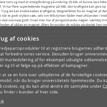
flere tons og med et energiforbrug på omkring 20 kW, vil kunne lave felte
 T. Vi har flere superledende magneter på NBI, den kraftigste kan give op t
5 T (og de kan endda købes kraftigere). Magnetfeltet fra en magnet af de
e når et godt stykke væk, selv om feltstyrken falder med afstanden i tred
 skal overveje godt, hvad man har af jerngenstande, nøgler, værktøj mm.
heden af sådan en magnet. Ellers forsvinder de måske pludseligt hen i
neten. De store magneter der bruges på hospitalerne til scannere
rnespinn resonans), er også superledende, og der er normalt alarmsyst
rug af cookies
ring dem for at sikre, at jerngenstande er fjernet. Den nye store acceler
CERN bruger også superledende magneter (der er en del artikler i Spørg
ik om den accelerator).
tredjepartsprodukter til at registrere brugernes adfæ
e at forbedre vores service. Desuden bruger universitet
e superledende spoler har altså ikke noget magnetfelt når der ikke er sat
il markedsføring af for eksempel udvalgte uddannelser e
m til.
r og til at følge op på effekten af kampagner.
 venlig hilsen
te Olsen
or at se en liste over udbyderne af de forskellige cooki
 mobil, når du bruger universitetets hjemmeside. Du k
slå cookies, og du kan altid ændre dit samtykke under
Co
 finder i bunden af hver side.
tik