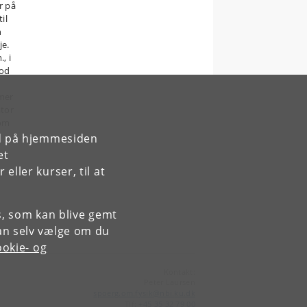
r på
il
n
je.
, i
mod
emer
ator
 om
rd på hjemmesiden
et
ller kurser, til at
es, som kan blive gemt
an selv vælge om du
okie- og
Kontakt:
Peter Laursen
spoerg
.
om
.
fysik
@
nbi
.
ku
.
dk
Tlf:
+45 35 32 79 00