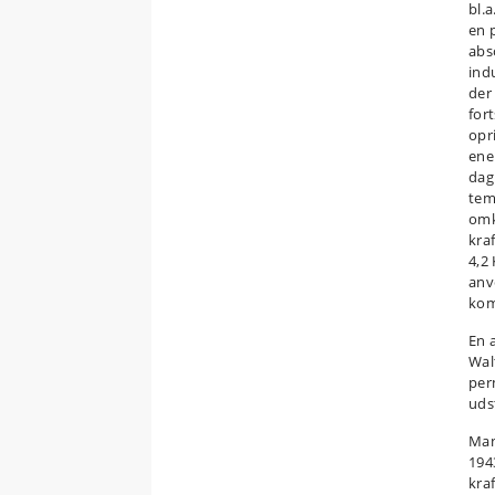
bl.
en 
abs
ind
der
for
opr
ene
dag
tem
omk
kra
4,2 
anv
kom
En 
Wal
per
uds
Man
194
kra