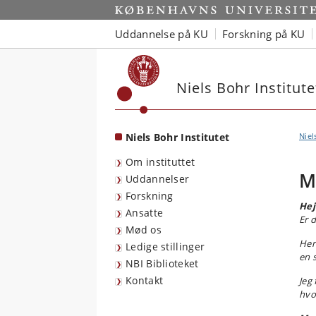
Start
Uddannelse på KU
Forskning på KU
Niels Bohr Institute
Niels Bohr Institutet
Niel
Om instituttet
M
Uddannelser
Forskning
Hej
Ansatte
Er 
Mød os
Her
Ledige stillinger
en 
NBI Biblioteket
Kontakt
Jeg
hvo