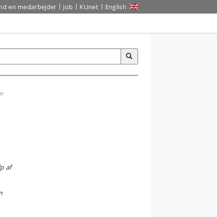
ind en medarbejder
Job
KUnet
English
er
p af
n