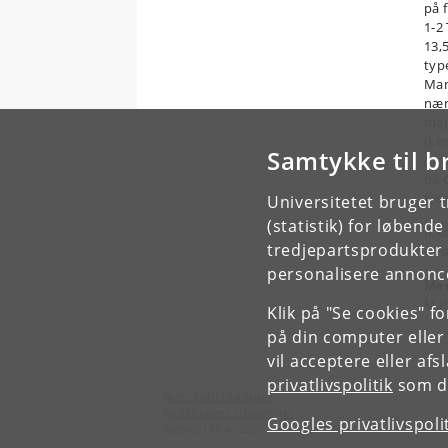
på 
1-2
13,
typ
Man
nær
mag
(ke
Samtykke til b
omk
på 
fys
Universitetet bruger 
(statistik) for løbend
Ikk
tredjepartsprodukter t
strø
personalisere annonce
Med
Mal
Klik på "Se cookies" f
på din computer eller
vil acceptere eller af
privatlivspolitik
som du
Niels Bohr Institutet
Københavns Universitet
Googles privatlivspoli
Jagtvej 155 A, 2200 København N.