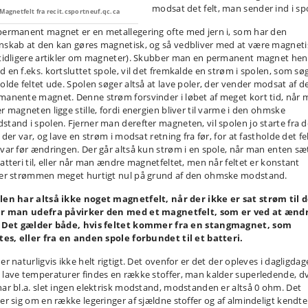
modsat det felt, man sender ind i sp
Magnetfelt fra recit.csportneuf.qc.ca
permanent magnet er en metallegering ofte med jern i, som har den
nskab at den kan gøres magnetisk, og så vedbliver med at være magneti
 tidligere artikler om magneter). Skubber man en permanent magnet hen
d en f.eks. kortsluttet spole, vil det fremkalde en strøm i spolen, som sø
holde feltet ude. Spolen søger altså at lave poler, der vender modsat af d
manente magnet. Denne strøm forsvinder i løbet af meget kort tid, når
er magneten ligge stille, fordi energien bliver til varme i den ohmske
stand i spolen. Fjerner man derefter magneten, vil spolen jo starte fra d
, der var, og lave en strøm i modsat retning fra før, for at fastholde det fe
 var før ændringen. Der går altså kun strøm i en spole, når man enten sæ
batteri til, eller når man ændre magnetfeltet, men når feltet er konstant
ver strømmen meget hurtigt nul på grund af den ohmske modstand.
len har altså ikke noget magnetfelt, når der ikke er sat strøm til 
er man udefra påvirker den med et magnetfelt, som er ved at ænd
. Det gælder både, hvis feltet kommer fra en stangmagnet, som
ttes, eller fra en anden spole forbundet til et batteri.
er naturligvis ikke helt rigtigt. Det ovenfor er det der opleves i dagligdag
 lave temperaturer findes en række stoffer, man kalder superledende, dv
har bl.a. slet ingen elektrisk modstand, modstanden er altså 0 ohm. Det
jer sig om en række legeringer af sjældne stoffer og af almindeligt kendte