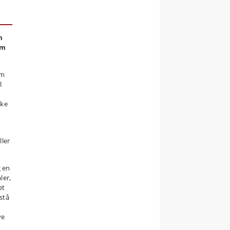
m
rm
øm
l
kke
ller
g en
ler,
et
stå
ve