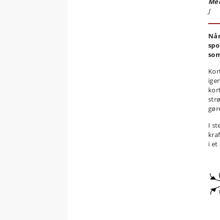
Med
J
Når
spo
som
Kor
ige
kor
str
gør
I s
kraf
i e