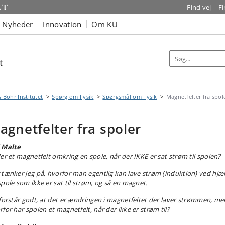
Find vej
F
Nyheder
Innovation
Om KU
t
s Bohr Institutet
Spørg om Fysik
Spørgsmål om Fysik
Magnetfelter fra spol
agnetfelter fra spoler
 Malte
der et magnetfelt omkring en spole, når der IKKE er sat strøm til spolen?
 tænker jeg på, hvorfor man egentlig kan lave strøm (induktion) ved hjæl
spole som ikke er sat til strøm, og så en magnet.
 forstår godt, at det er ændringen i magnetfeltet der laver strømmen, me
rfor har spolen et magnetfelt, når der ikke er strøm til?