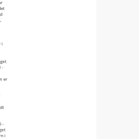
ur
det
ed
,
 i
eget
 -
n er
z
ldt
 -
get
n i