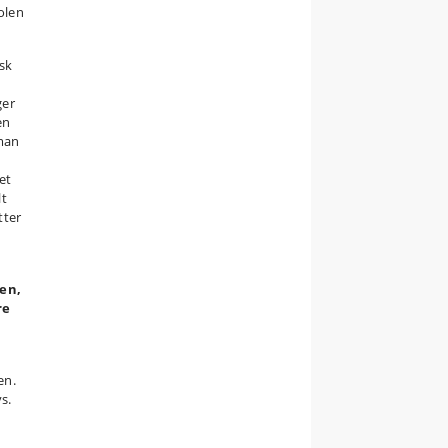
olen
sk
ger
en
 man
et
lt
tter
den,
re
en.
s.