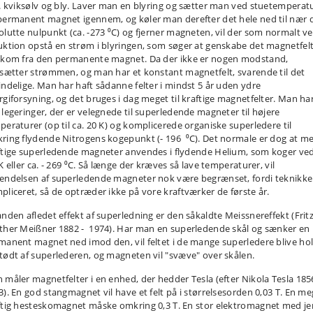
a. kviksølv og bly. Laver man en blyring og sætter man ved stuetemperat
permanent magnet igennem, og køler man derefter det hele ned til nær 
olutte nulpunkt (ca. -273 ⁰C) og fjerner magneten, vil der som normalt v
uktion opstå en strøm i blyringen, som søger at genskabe det magnetfelt
 kom fra den permanente magnet. Da der ikke er nogen modstand,
tsætter strømmen, og man har et konstant magnetfelt, svarende til det
indelige. Man har haft sådanne felter i mindst 5 år uden ydre
rgiforsyning, og det bruges i dag meget til kraftige magnetfelter. Man har
 legeringer, der er velegnede til superledende magneter til højere
peraturer (op til ca. 20 K) og komplicerede organiske superledere til
ring flydende Nitrogens kogepunkt (- 196 ⁰C). Det normale er dog at m
ftige superledende magneter anvendes i flydende Helium, som koger ved
K eller ca. - 269 ⁰C. Så længe der kræves så lave temperaturer, vil
endelsen af superledende magneter nok være begrænset, fordi teknikke
pliceret, så de optræder ikke på vore kraftværker de første år.
anden afledet effekt af superledning er den såkaldte Meissnereffekt (Frit
ther Meißner 1882 - 1974). Har man en superledende skål og sænker en
manent magnet ned imod den, vil feltet i de mange superledere blive ho
tødt af superlederen, og magneten vil "svæve" over skålen.
 måler magnetfelter i en enhed, der hedder Tesla (efter Nikola Tesla 1856
3). En god stangmagnet vil have et felt på i størrelsesorden 0,03 T. En me
ftig hesteskomagnet måske omkring 0,3 T. En stor elektromagnet med jer