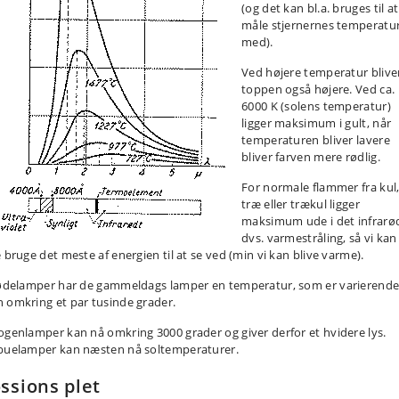
(og det kan bl.a. bruges til at
måle stjernernes temperatu
med).
Ved højere temperatur blive
toppen også højere. Ved ca.
6000 K (solens temperatur)
ligger maksimum i gult, når
temperaturen bliver lavere
bliver farven mere rødlig.
For normale flammer fra kul
træ eller trækul ligger
maksimum ude i det infrarø
dvs. varmestråling, så vi kan
e bruge det meste af energien til at se ved (min vi kan blive varme).
lødelamper har de gammeldags lamper en temperatur, som er varierend
 omkring et par tusinde grader.
ogenlamper kan nå omkring 3000 grader og giver derfor et hvidere lys.
buelamper kan næsten nå soltemperaturer.
ssions plet