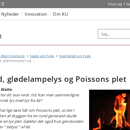
Find vej
F
Nyheder
Innovation
Om KU
t
s Bohr Institutet
Spørg om Fysik
Spørgsmål om Fysik
ld, glødelampelys og ...
ld, glødelampelys og Poissons plet
 Malte
for dit svar vedr. tid.
Kan man sammenligne
trisk lys med lys fra ild?
har lige læst lidt om Poissons plet, at der i
ten af skyggen fra en rund genstand skulle
 en lys plet.
Gælder det også hvis genstanden
er " belyst " af ild.