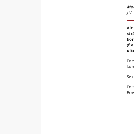
Med
J V.
Alt
str
kor
(f.
ult
Fors
kom
Se 
En 
Ern