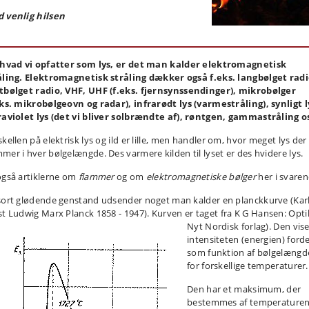
 venlig hilsen
 hvad vi opfatter som lys, er det man kalder elektromagnetisk
åling. Elektromagnetisk stråling dækker også f.eks. langbølget radi
tbølget radio, VHF, UHF (f.eks. fjernsynssendinger), mikrobølger
eks. mikrobølgeovn og radar), infrarødt lys (varmestråling), synligt l
raviolet lys (det vi bliver solbrændte af), røntgen, gammastråling o
kellen på elektrisk lys og ild er lille, men handler om, hvor meget lys der
mer i hver bølgelængde. Des varmere kilden til lyset er des hvidere lys.
også artiklerne om
flammer
og om
elektromagnetiske bølger
her i svaren
sort glødende genstand udsender noget man kalder en planckkurve (Kar
st Ludwig Marx Planck 1858 - 1947).
Kurven er taget fra K G Hansen: Optil
Nyt Nordisk forlag). Den vise
intensiteten (energien) forde
som funktion af bølgelængd
for forskellige temperaturer.
Den har et maksimum, der
bestemmes af temperature