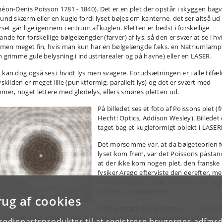
méon-Denis Poisson 1781 - 1840). Det er en plet der opstår i skyggen bag
rund skærm eller en kugle fordi lyset bøjes om kanterne, det ser altså ud t
yset går lige igennem centrum af kuglen. Pletten er bedst i forskellige
ande for forskellige bølgelængder (farver) af lys, så den er svær at se i hv
, men meget fin, hvis man kun har en bølgelængde f.eks. en Natriumlamp
n grimme gule belysning i industriarealer og på havne) eller en LASER.
 kan dog også ses i hvidt lys men svagere. Forudsætningen er i alle tilfæl
yskilden er meget lille (punktformig, parallelt lys) og det er svært med
mmer, noget lettere med glødelys, ellers smøres pletten ud.
På billedet ses et foto af Poissons plet (fr
Hecht: Optics, Addison Wesley). Billedet 
taget bag et kugleformigt objekt i LASERl
Det morsomme var, at da bølgeteorien f
lyset kom frem, var det Poissons påstan
at der ikke kom nogen plet, den franske
fysiker Arago efterviste den derefter, m
den blev opkaldt efter Poisson, som sag
at den ikke eksisterede.
rug af cookies
Altså principielt er pletten der, er lyskild
e punktformig, er den svær at se, har den mange bølgelængder sværere,
tredjepartsprodukter til at registrere brugernes adfæ