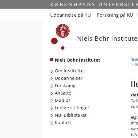
Start
Uddannelse på KU
Forskning på KU
Niels Bohr Institute
Niels Bohr Institutet
Niel
I
Om instituttet
Uddannelser
I
Forskning
Ansatte
Hej
Mød os
Tak 
elek
Ledige stillinger
NBI Biblioteket
Jeg 
Kontakt
mid
være
bliv