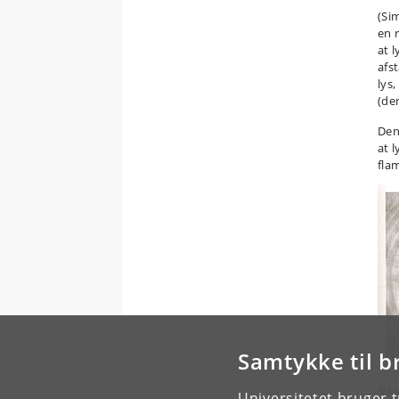
(Si
en 
at l
afst
lys
(de
Den
at l
fla
Samtykke til b
ikk
Universitetet bruger 