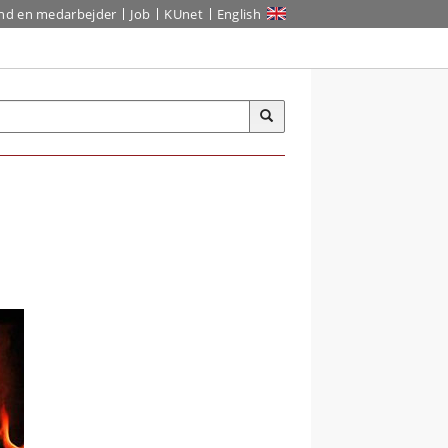
ind en medarbejder
Job
KUnet
English