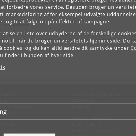
 pletten er der altid i hele det elektromagnetiske spektrum, når bare
e at forbedre vores service. Desuden bruger universitet
rmens størrelse tilpasses bølgelængden. Den ses i praksis næsten kun 
il markedsføring af for eksempel udvalgte uddannelser e
næsten punktformig lyskilde og ensfarvet lys (monokromatisk lys).
r og til at følge op på effekten af kampagner.
 venlig hilsen
te Olsen
or at se en liste over udbyderne af de forskellige cooki
 mobil, når du bruger universitetets hjemmeside. Du k
slå cookies, og du kan altid ændre dit samtykke under
Co
 finder i bunden af hver side.
tik
NTAKT
FOR STUDERENDE OG
ANSATTE
d vej
KUnet
d en medarbejder
ing
takt KU
JOB OG KARRIERE
RVICES
Ledige stillinger
Jobbank for studerende
sseservice