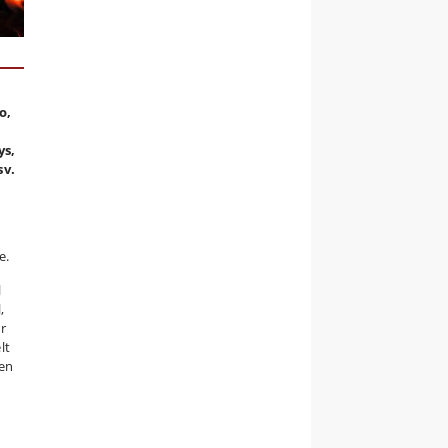
o,
ys,
sv.
e.
l
,
r
lt
en
n