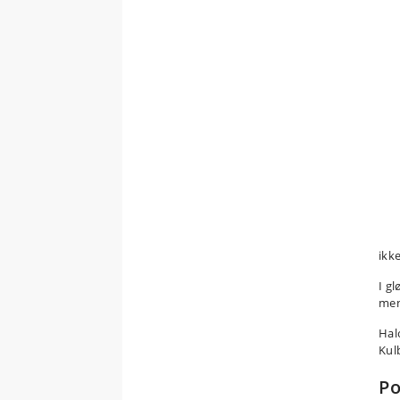
ikk
I g
men
Hal
Kul
Po