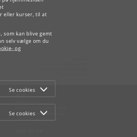
et
med
ller kurser, til at
es, som kan blive gemt
an selv vælge om du
okie- og
Kontakt:
Peter Laursen
spoerg
.
om
.
fysik
@
nbi
.
ku
.
dk
Tlf:
+45 35 32 79 00
Se cookies
WEB
Om websitet
Cookies og privatlivspolitik
Se cookies
Tilgængelighedserklæring
Informationssikkerhed
MØD KU PÅ