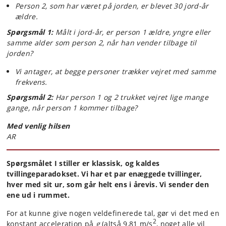
Person 2, som har været på jorden, er blevet 30 jord-år
ældre.
Spørgsmål 1:
Målt i jord-år, er person 1 ældre, yngre eller
samme alder som person 2, når han vender tilbage til
jorden?
Vi antager, at begge personer trækker vejret med samme
frekvens.
Spørgsmål 2:
Har person 1 og 2 trukket vejret lige mange
gange, når person 1 kommer tilbage?
Med venlig hilsen
AR
Spørgsmålet I stiller er klassisk, og kaldes
tvillingeparadokset. Vi har et par enæggede tvillinger,
hver med sit ur, som går helt ens i årevis. Vi sender den
ene ud i rummet.
For at kunne give nogen veldefinerede tal, gør vi det med en
2
konstant acceleration på
g
(altså 9,81 m/s
, noget alle vil