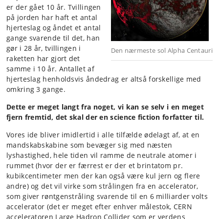
er der gået 10 år. Tvillingen
på jorden har haft et antal
hjerteslag og åndet et antal
gange svarende til det, han
gør i 28 år, tvillingen i
Den nærmeste sol Alpha Centauri
raketten har gjort det
samme i 10 år. Antallet af
hjerteslag henholdsvis åndedrag er altså forskellige med
omkring 3 gange.
Dette er meget langt fra noget, vi kan se selv i en meget
fjern fremtid, det skal der en science fiction forfatter til.
Vores ide bliver imidlertid i alle tilfælde ødelagt af, at en
mandskabskabine som bevæger sig med næsten
lyshastighed, hele tiden vil ramme de neutrale atomer i
rummet (hvor der er færrest er der et brintatom pr.
kubikcentimeter men der kan også være kul jern og flere
andre) og det vil virke som strålingen fra en accelerator,
som giver røntgenstråling svarende til en 6 milliarder volts
accelerator (det er meget efter enhver målestok, CERN
acceleratoren Large Hadron Collider som er verdens