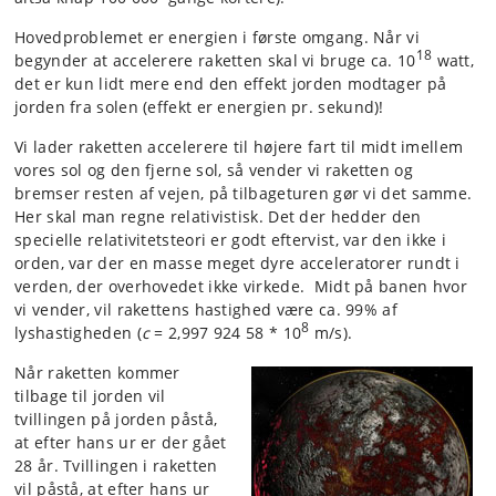
Hovedproblemet er energien i første omgang. Når vi
18
begynder at accelerere raketten skal vi bruge ca. 10
watt,
det er kun lidt mere end den effekt jorden modtager på
jorden fra solen (effekt er energien pr. sekund)!
Vi lader raketten accelerere til højere fart til midt imellem
vores sol og den fjerne sol, så vender vi raketten og
bremser resten af vejen, på tilbageturen gør vi det samme.
Her skal man regne relativistisk. Det der hedder den
specielle relativitetsteori er godt eftervist, var den ikke i
orden, var der en masse meget dyre acceleratorer rundt i
verden, der overhovedet ikke virkede. Midt på banen hvor
vi vender, vil rakettens hastighed være ca. 99% af
8
lyshastigheden (
c
= 2,997 924 58 * 10
m/s).
Når raketten kommer
tilbage til jorden vil
tvillingen på jorden påstå,
at efter hans ur er der gået
28 år. Tvillingen i raketten
vil påstå, at efter hans ur