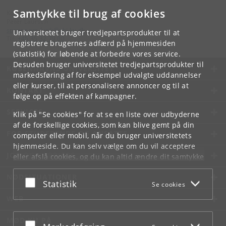
Samtykke til brug af cookies
Kontakt:
Peter Laursen
spoerg
.
om
.
fysik
@
nbi
.
ku
.
dk
Universitetet bruger tredjepartsprodukter til at
Tlf:
+45 35 32 79 00
registrere brugernes adfærd på hjemmesiden
(statistik) for løbende at forbedre vores service.
Desuden bruger universitetet tredjepartsprodukter til
KØBENHAVNS UNIVERSITET
markedsføring af for eksempel udvalgte uddannelser
eller kurser, til at personalisere annoncer og til at
KONTAKT
følge op på effekten af kampagner.
SERVICES
Klik på "Se cookies" for at se en liste over udbyderne
af de forskellige cookies, som kan blive gemt på din
FOR STUDERENDE OG ANSATTE
computer eller mobil, når du bruger universitetets
hjemmeside. Du kan selv vælge om du vil acceptere
JOB OG KARRIERE
eller afslå cookies, og du kan altid ændre dit samtykke
under
Cookie- og privatlivspolitik
som du finder i
NØDSITUATIONER
bunden af hver side.
Acceptér eller afslå
Statistik
Se cookies
Googles privatlivspolitik
WEB
MØD KU PÅ
Acceptér eller afslå