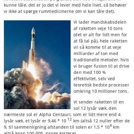
kunne tåle, det er jo det vi lever med hele livet, så behøver
vi ikke at spørge rummedicinerne om vi kan tåle det).
Vi lader mandskabsdelen
af raketten veje 10 tons
(det er alt for lidt men for
at få tal på), hele raketten
vil så komme til at veje
milliarder af ton med
traditionelle metoder, hvis
vi bruger fusion til at drive
den med 100 %
effektivitet, selv ved
teoretisk bedste processer
omkring 10 millioner tons.
Vi sender raketten til en
sol 12 lysår væk, den
nærmeste sol er Alpha Centauri, som er lidt mere end 4
12
lysår væk, et lysår er 9,46 * 10
km (altså 12 nuller efter de
8
9, til sammenligning afstanden til solen er 1,5 * 10
km
altså knap 100 000 gange kortere).