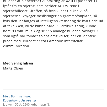
billeder af planeterne) vil omkring år 42 000 passerer 1,6
lysår fra en stjerne, som hedder AC+79 3888 i
stjernebilledet Giraffen, så hvis vi har tid kan vi nå
stjernerne. Voyager medbringer en grammofonplade, så
hvis den indfanges af intelligens væsner og de kan finde ud
af teknikken, vil de kunne høre 55 jordiske sprog, kunne
høre 90 min. musik og se 115 analoge billeder. Voyager 2
som også har forladt solens omgivelser, har en identisk
plade med. Billedet er fra Cameron: Interstellar
cummunikation.
Med venlig hilsen
Malte Olsen
Niels Bohr Institutet
Københavns Universitet
Jagtvej 155 A, 2200 København N.