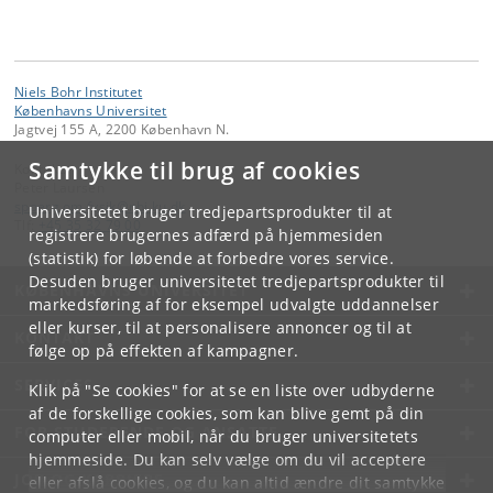
Niels Bohr Institutet
Københavns Universitet
Jagtvej 155 A, 2200 København N.
Samtykke til brug af cookies
Kontakt:
Peter Laursen
spoerg
.
om
.
fysik
@
nbi
.
ku
.
dk
Universitetet bruger tredjepartsprodukter til at
Tlf:
+45 35 32 79 00
registrere brugernes adfærd på hjemmesiden
(statistik) for løbende at forbedre vores service.
Desuden bruger universitetet tredjepartsprodukter til
KØBENHAVNS UNIVERSITET
markedsføring af for eksempel udvalgte uddannelser
eller kurser, til at personalisere annoncer og til at
KONTAKT
følge op på effekten af kampagner.
SERVICES
Klik på "Se cookies" for at se en liste over udbyderne
af de forskellige cookies, som kan blive gemt på din
FOR STUDERENDE OG ANSATTE
computer eller mobil, når du bruger universitetets
hjemmeside. Du kan selv vælge om du vil acceptere
JOB OG KARRIERE
eller afslå cookies, og du kan altid ændre dit samtykke