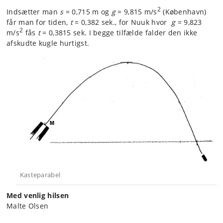
2
Indsætter man
s
= 0,715 m og
g
= 9,815 m/s
(København)
får man for tiden,
t
= 0,382 sek., for Nuuk hvor
g
= 9,823
2
m/s
fås
t
= 0,3815 sek. I begge tilfælde falder den ikke
afskudte kugle hurtigst.
Kasteparabel
Med venlig hilsen
Malte Olsen