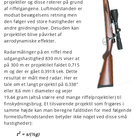
projektiler og disse roterer på grund
af riffelgangene. Luftmodstanden er
modsat bevægelsens retning men
den følger ved store hastigheder en
andre gnidningslove. Desuden kan
projektilet blive påvirket af
aerodynamiske effekter.
Radarmålinger på en riffel med
udgangshastighed 830 m/s viser at
på 300 m er projektilet faldet 0,715
m og der er gået 0,3918 sek. Dette
resultat er målt med radar. Her er
tale om et langt projektil på 0,338"
eller 8,6 mm i diameter og vejer
19,44 gram (altså større end mange riffelprojektiler) til
finskydningsbrug. Et tilsvarende projektil som frigøres i
samme højde kan man beregne faldtiden for med følgende
formel(luftmodstanden betyder ikke noget ved disse små
hastigheder):
2
t
= s/(½g)