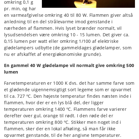
omkring 0,1 g
pr. min, og har
en varmeafgivelse omkring 40 til 80 W. Flammen giver altså
anledning til en del strålevarme imod genstande i
nærheden af flammen. Hvis lyset brænder normalt, vil
lysudsendelsen være omkring 10 - 15 lumen. Det giver ca.
0,15 lumen per watt eller omkring 1/100 af elektriske
glødelampers udbytte (de gammeldages glødelamper, som
nu er afskaffet af energiøkonomiske grunde).
En gammel 40 W glødelampe vil normalt give omkring 500
lumen
Farvetemperaturen er 1000 K dvs. det har samme farve som
et glødende uigennemsigtigt sort legeme som er opvarmet
til ca. 727 ºC. Den højeste temperatur findes næsten inde i
flammen, hvor der er en lys blå del, der ligger
temperaturen omkring 1400 ºC. Flammens farve varierer
derefter over gul, orange til rødt. I den røde del er
temperaturen omkring 800 ºC. Stikker men noget ind i
flammen, sker der en lokal afkøling, så man får ikke
opvarmet genstande, til de her angivne temperaturer.