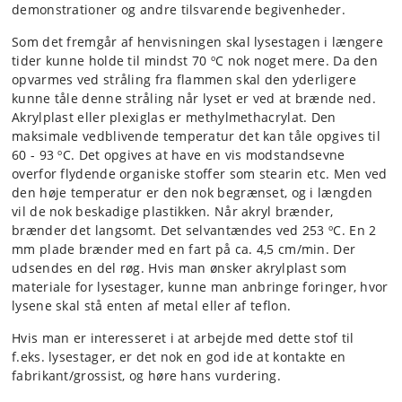
demonstrationer og andre tilsvarende begivenheder.
Som det fremgår af henvisningen skal lysestagen i længere
tider kunne holde til mindst 70 ºC nok noget mere. Da den
opvarmes ved stråling fra flammen skal den yderligere
kunne tåle denne stråling når lyset er ved at brænde ned.
Akrylplast eller plexiglas er methylmethacrylat. Den
maksimale vedblivende temperatur det kan tåle opgives til
60 - 93 ºC. Det opgives at have en vis modstandsevne
overfor flydende organiske stoffer som stearin etc. Men ved
den høje temperatur er den nok begrænset, og i længden
vil de nok beskadige plastikken. Når akryl brænder,
brænder det langsomt. Det selvantændes ved 253 ºC. En 2
mm plade brænder med en fart på ca. 4,5 cm/min. Der
udsendes en del røg. Hvis man ønsker akrylplast som
materiale for lysestager, kunne man anbringe foringer, hvor
lysene skal stå enten af metal eller af teflon.
Hvis man er interesseret i at arbejde med dette stof til
f.eks. lysestager, er det nok en god ide at kontakte en
fabrikant/grossist, og høre hans vurdering.