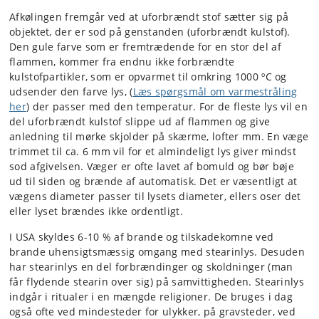
Afkølingen fremgår ved at uforbrændt stof sætter sig på
objektet, der er sod på genstanden (uforbrændt kulstof).
Den gule farve som er fremtrædende for en stor del af
flammen, kommer fra endnu ikke forbrændte
kulstofpartikler, som er opvarmet til omkring 1000 ºC og
udsender den farve lys, (
Læs spørgsmål om varmestråling
her
) der passer med den temperatur. For de fleste lys vil en
del uforbrændt kulstof slippe ud af flammen og give
anledning til mørke skjolder på skærme, lofter mm. En væge
trimmet til ca. 6 mm vil for et almindeligt lys giver mindst
sod afgivelsen. Væger er ofte lavet af bomuld og bør bøje
ud til siden og brænde af automatisk. Det er væsentligt at
vægens diameter passer til lysets diameter, ellers oser det
eller lyset brændes ikke ordentligt.
I USA skyldes 6-10 % af brande og tilskadekomne ved
brande uhensigtsmæssig omgang med stearinlys. Desuden
har stearinlys en del forbrændinger og skoldninger (man
får flydende stearin over sig) på samvittigheden. Stearinlys
indgår i ritualer i en mængde religioner. De bruges i dag
også ofte ved mindesteder for ulykker, på gravsteder, ved