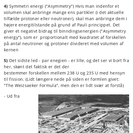
4)
Symmetri energi ("Asymmetry") Hvis man indenfor et
volumen skal anbringe mange ens partikler (i det aktuelle
tilfælde protoner eller neutroner), skal man anbringe dem i
højere energitilstande på grund af Pauli princippet. Det
giver et negativt bidrag til binndings­energien ("Asymmetry
energy"), som er proportionalt med kvadratet af forskellen
på antal neutroner og protoner divideret med volumen af
kernen
5)
Det sidste led - par enegien - er lille, og det ser vi bort fra
her, skønt det faktisk er det der
bestemmer forskellen mellem 238 U og 235 U med hensyn
til fission. (Lidt længere nede på siden er formlen givet:
"The Weizsaeker Formula", men den er lidt svær at forstå)
- Ud fra