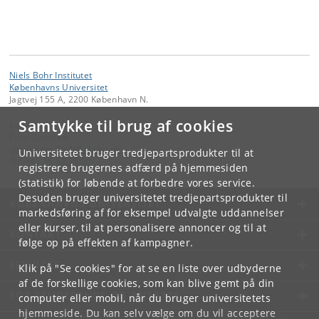
Niels Bohr Institutet
Københavns Universitet
Jagtvej 155 A, 2200 København N.
Samtykke til brug af cookies
Kontakt:
Peter Laursen
spoerg
.
om
.
fysik
@
nbi
.
ku
.
dk
Universitetet bruger tredjepartsprodukter til at
Tlf:
+45 35 32 79 00
registrere brugernes adfærd på hjemmesiden
(statistik) for løbende at forbedre vores service.
Desuden bruger universitetet tredjepartsprodukter til
KØBENHAVNS UNIVERSITET
markedsføring af for eksempel udvalgte uddannelser
eller kurser, til at personalisere annoncer og til at
KONTAKT
følge op på effekten af kampagner.
SERVICES
Klik på "Se cookies" for at se en liste over udbyderne
af de forskellige cookies, som kan blive gemt på din
FOR STUDERENDE OG ANSATTE
computer eller mobil, når du bruger universitetets
hjemmeside. Du kan selv vælge om du vil acceptere