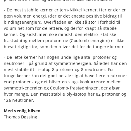
- De mest stabile kerner er Jern-Nikkel kerner. Her er der en
pæn volumen energi, (der er det eneste positive bidrag til
bindingsenergien). Overfladen er ikke så stor i forhold til
voluminet som for de lettere, og derfor knapt så stabile
kerner. Og sidst, men ikke mindst, den elektro- statiske
frastødning mellem protonerne (Coulomb energien) er ikke
blevet rigtig stor, som den bliver det for de tungere kerner.
- De lette kerner har nogenlunde lige antal protoner og
neutroner - på grund af symmetri­energien. Således har den
mest stabile ilt - isotop 8 protoner og 8 neutroner. For
tunge kerner kan det godt betale sig at have flere neutroner
end protoner - og det bliver en slags konkurrence mellem
symmetri-energien og Coulomb-frastødningen, der afgør
hvor mange. Den mest stabile bly-isotop har 82 protoner og
126 neutroner.
Med venlig hilsen
Thomas Døssing