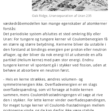
Oak Ridge, Uranseparation af Uran 235
væskedråbemodellen kan mange egenskaber af atomkerner
forstås:
Det periodiske system afsluttes et sted omkring Bly eller
Uran: For tungere og tungere kerner vil Coulombenergien få
en større og større betydning. Kernerne bliver da ustabile i
den forstand at bindings-energien per proton eller neutron
aftager, og der bliver da nok energi til at udsende en alfa
partikel (Helium kerne) med pæn stor energi. Endnu
tungere kerner vil spontant gå i stykker ved fission, uden at
behøve at absorbere en neutron først.
- Hvis en kerne strækkes, ændres volumen- og
symmetrienergien ikke. Overfladeenergien er en slags
overfladespænding, som vil forsøge at holde kernen
sammen, mens Coulombfrastødningengen vil søge at rive
den i stykker. For lette kerner vinder overfladespændingen,
for meget tunge kerner vil Coulomb-frastødningen mellem
protonerne vinde, og de kan derfor ikke være stabile.