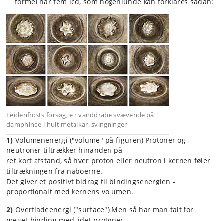
formel har fem led, som nogenlunde kan forklares sådan:
Leidenfrosts forsøg, en vanddråbe svævende på
damphinde i hult metalkar, svingninger
1)
Volumenenergi ("volume" på figuren) Protoner og
neutroner tiltrækker hinanden på
ret kort afstand, så hver proton eller neutron i kernen føler
tiltrækningen fra naboerne.
Det giver et positivt bidrag til bindingsenergien -
proportionalt med kernens volumen.
2)
Overfladeenergi ("surface") Men så har man talt for
meget binding med, idet protoner