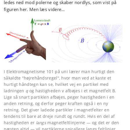
ledes ned mod polerne og skaber nordlys, som vist på
figuren her. Men læs videre…
I Elektromagnetisme 101 på uni lærer man hurtigt den
såkaldte "højrehåndsregel", hvor man ved at kaste et
hurtigt håndtegn kan se, hvilket vej en partikel med
ladningen
q
og hastigheden
v
afbøjes i et magnetfelt
B
.
Lige så snart partiklen afbøjes, peger hastigheden i en
anden retning, og derfor peger kraften også i en ny
retning. Det giver ladede partikler i magnetfelter en
tendens til bare at dreje rundt og rundt. Hvis en del af
hastigheden er
langs
magnetfeltlinjerne — og det er den
næsten altid — vil partiklerne spirallere langs feltlinjer,