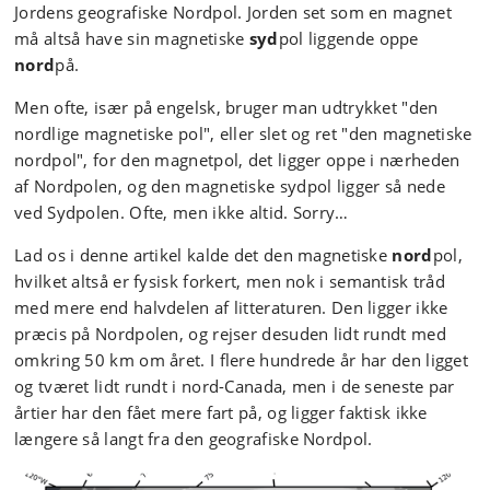
Jordens geografiske Nordpol. Jorden set som en magnet
må altså have sin magnetiske
syd
pol liggende oppe
nord
på.
Men ofte, især på engelsk, bruger man udtrykket "den
nordlige magnetiske pol", eller slet og ret "den magnetiske
nordpol", for den magnetpol, det ligger oppe i nærheden
af Nordpolen, og den magnetiske sydpol ligger så nede
ved Sydpolen. Ofte, men ikke altid. Sorry…
Lad os i denne artikel kalde det den magnetiske
nord
pol,
hvilket altså er fysisk forkert, men nok i semantisk tråd
med mere end halvdelen af litteraturen. Den ligger ikke
præcis på Nordpolen, og rejser desuden lidt rundt med
omkring 50 km om året. I flere hundrede år har den ligget
og tværet lidt rundt i nord-Canada, men i de seneste par
årtier har den fået mere fart på, og ligger faktisk ikke
længere så langt fra den geografiske Nordpol.