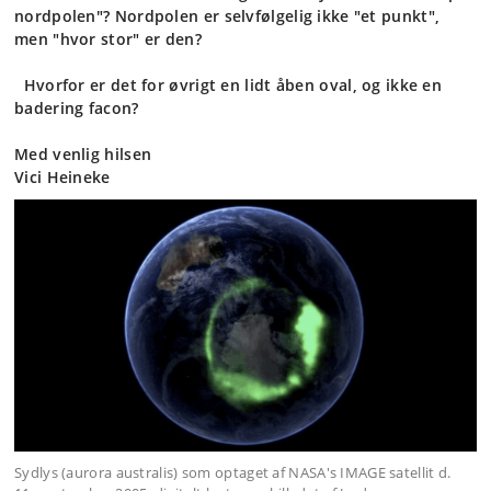
nordpolen"? Nordpolen er selvfølgelig ikke "et punkt",
men "hvor stor" er den?
Hvorfor er det for øvrigt en lidt åben oval, og ikke en
badering facon?
Med venlig hilsen
Vici Heineke
Sydlys (aurora australis) som optaget af NASA's IMAGE satellit d.