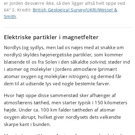
er Jorden desværre ikke, så den ligger altså helt oppe ved
64° S. Kredit:
British Geological Survey/UKRI/Wessel &
Smith
.
Elektriske partikler i magnetfelter
Nordlys (og sydlys, men lad os nøjes med at snakke om
nordlys) skyldes højenergetiske partikler, som kommer
blæsende til os fra Solen i den såkaldte
solvind
, støder ind
i atomer og molekyler i Jordens atmosfære (primært
atomar oxygen og molekylær nitrogen), og dermed får
dem til at udsende lys ved nogle bestemte farver.
Hvor højt oppe disse sammenstød sker afhænger af
atmosfærens tæthed, men starter typisk i 150 kilometers
højde. Under ca. 100 km falder tætheden af atomar
oxygen abrupt, hvilket giver nordlysets dets velkendte
skarpe kant i bunden.