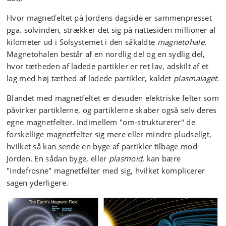
Hvor magnetfeltet på Jordens dagside er sammenpresset
pga. solvinden, strækker det sig på nattesiden millioner af
kilometer ud i Solsystemet i den såkaldte
magnetohale
.
Magnetohalen består af en nordlig del og en sydlig del,
hvor tætheden af ladede partikler er ret lav, adskilt af et
lag med høj tæthed af ladede partikler, kaldet
plasmalaget
.
Blandet med magnetfeltet er desuden elektriske felter som
påvirker partiklerne, og partiklerne skaber også selv deres
egne magnetfelter. Indimellem "om-strukturerer" de
forskellige magnetfelter sig mere eller mindre pludseligt,
hvilket så kan sende en byge af partikler tilbage mod
Jorden. En sådan byge, eller
plasmoid
, kan bære
"indefrosne" magnetfelter med sig, hvilket komplicerer
sagen yderligere.