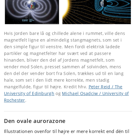
Hvis Jorden bare lå og chillede alene i rummet, ville dens
magnetfelt ligne en almindelig stangmagnets, som set i
den simple figur til venstre. Men fordi elektrisk ladede
partikler og magnetfelter har svært ved at passere
hinanden, bliver den del af Jordens magnetfelt, som
vender mod Solen, presset sammen af solvinden, mens
den del der vender bort fra Solen, trækkes ud til en lang
hale, som set i den lidt mere korrekte, men stadig
mangelfulde, figur til højre. Kredit hhv.
Peter Reid / The
University of Edinburgh
og
Michael Osadciw / University of
Rochester
.
Den ovale aurorazone
Illustrationen ovenfor til højre er mere korrekt end dén til