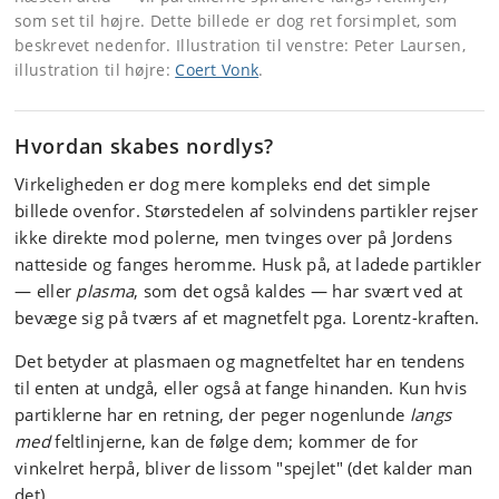
som set til højre. Dette billede er dog ret forsimplet, som
beskrevet nedenfor. Illustration til venstre: Peter Laursen,
illustration til højre:
Coert Vonk
.
Hvordan skabes nordlys?
Virkeligheden er dog mere kompleks end det simple
billede ovenfor. Størstedelen af solvindens partikler rejser
ikke direkte mod polerne, men tvinges over på Jordens
natteside og fanges heromme. Husk på, at ladede partikler
— eller
plasma
, som det også kaldes — har svært ved at
bevæge sig på tværs af et magnetfelt pga. Lorentz-kraften.
Det betyder at plasmaen og magnetfeltet har en tendens
til enten at undgå, eller også at fange hinanden. Kun hvis
partiklerne har en retning, der peger nogenlunde
langs
med
feltlinjerne, kan de følge dem; kommer de for
vinkelret herpå, bliver de lissom "spejlet" (det kalder man
det).