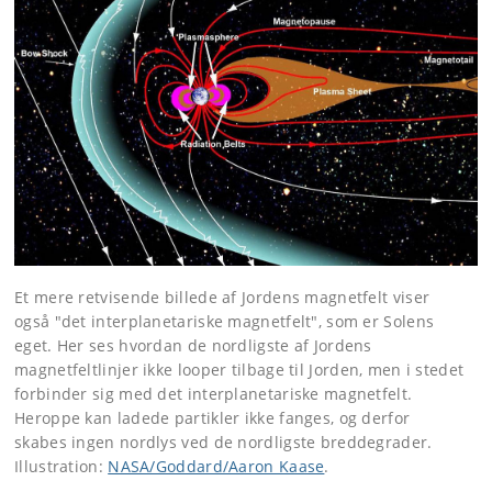
Et mere retvisende billede af Jordens magnetfelt viser
også "det interplanetariske magnetfelt", som er Solens
eget. Her ses hvordan de nordligste af Jordens
magnetfeltlinjer ikke looper tilbage til Jorden, men i stedet
forbinder sig med det interplanetariske magnetfelt.
Heroppe kan ladede partikler ikke fanges, og derfor
skabes ingen nordlys ved de nordligste breddegrader.
Illustration:
NASA/Goddard/Aaron Kaase
.