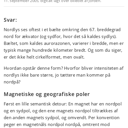
11. september 2005, digitalt lagt over billedet af Jorden.
Svar:
Nordlys ses oftest i et bælte omkring den 67. breddegrad
nord for ækvator (og sydfor, hvor det så kaldes sydlys).
Bæltet, som kaldes aurorazonen, varierer i bredde, men er
typisk mange hundrede kilometer bredt. Og som du siger,
er det ikke helt cirkelformet, men ovalt.
Hvordan opstår denne form? Hvorfor bliver intensiteten af
nordlys ikke bare større, jo tættere man kommer på
nordpå?
Magnetiske og geografiske poler
Først en lille semantisk detour: En magnet har en nordpol
og en sydpol, og den ene magnets nordpol tiltrækkes af
den anden magnets sydpol, og omvendt. Per konvention
peger en magnetnåls nordpol nordpå, omtrent mod