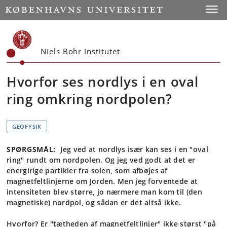
Start
Toggl
Niels Bohr Institutet
Hvorfor ses nordlys i en oval
ring omkring nordpolen?
GEOFYSIK
SPØRGSMÅL:
Jeg ved at nordlys især kan ses i en "oval
ring" rundt om nordpolen. Og jeg ved godt at det er
energirige partikler fra solen, som afbøjes af
magnetfeltlinjerne om Jorden. Men jeg forventede at
intensiteten blev større, jo nærmere man kom til (den
magnetiske) nordpol, og sådan er det altså ikke.
Hvorfor? Er "tætheden af magnetfeltlinjer" ikke størst "på