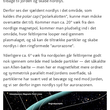
tilbage til Jorden og skabe nordlys.
Derfor ses der sjældent nordlys i det område, som
kaldes
the polar cap
("polarkalotten", kunne man måske
oversætte det til). Kommer man ca. 20° væk fra den
nordlige magnetpol, kommer man pludselig ind i det
område, hvor feltlinjerne looper ned igennem
plasmalaget, og så kan de tiltrække partikler og skabe
nordlys i den ringformede "aurorazone".
Yderligere ca. 6° væk fra nordpolen går feltlinjerne godt
nok igennem område med ladede partikler — det såkaldte
van Allen-bælte — men her er magnetfeltet mere ordnet
og symmetrisk parallelt med Jordens overflade, så
partiklerne har svært ved at bevæge sig ned mod Jorden,
og vi ser derfor ingen nordlys syd for aurorazonen.