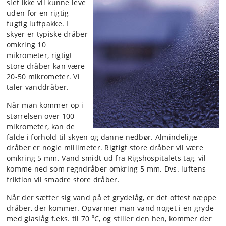
slet ikke vil kunne leve
uden for en rigtig
fugtig luftpakke. I
skyer er typiske dråber
omkring 10
mikrometer, rigtigt
store dråber kan være
20-50 mikrometer. Vi
taler vanddråber.
Når man kommer op i
størrelsen over 100
mikrometer, kan de
falde i forhold til skyen og danne nedbør. Almindelige
dråber er nogle millimeter. Rigtigt store dråber vil være
omkring 5 mm. Vand smidt ud fra Rigshospitalets tag, vil
komme ned som regndråber omkring 5 mm. Dvs. luftens
friktion vil smadre store dråber.
Når der sætter sig vand på et grydelåg, er det oftest næppe
dråber, der kommer. Opvarmer man vand noget i en gryde
med glaslåg f.eks. til 70 ⁰C, og stiller den hen, kommer der