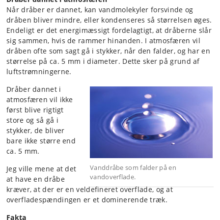
Når dråber er dannet, kan vandmolekyler forsvinde og
dråben bliver mindre, eller kondenseres så størrelsen øges.
Endeligt er det energimæssigt fordelagtigt, at dråberne slår
sig sammen, hvis de rammer hinanden. I atmosfæren vil
dråben ofte som sagt gå i stykker, når den falder, og har en
størrelse på ca. 5 mm i diameter. Dette sker på grund af
luftstrømningerne.
Dråber dannet i
atmosfæren vil ikke
først blive rigtigt
store og så gå i
stykker, de bliver
bare ikke større end
ca. 5 mm.
Vanddråbe som falder på en
Jeg ville mene at det
vandoverflade.
at have en dråbe
kræver, at der er en veldefineret overflade, og at
overfladespændingen er et dominerende træk.
Fakta