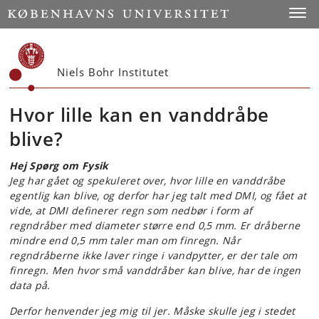
Start
Toggl
Niels Bohr Institutet
Hvor lille kan en vanddråbe
blive?
Hej Spørg om Fysik
Jeg har gået og spekuleret over, hvor lille en vanddråbe
egentlig kan blive, og d
erfor har jeg talt med DMI, og fået at
vide, at DMI definerer regn som nedbør i form af
regndråber med diameter større end 0,5 mm. Er dråberne
mindre end 0,5 mm taler man om finregn. Når
regndråberne ikke laver ringe i vandpytter, er der tale om
finregn. Men hvor små vanddråber kan blive, har de ingen
data på.
Derfor henvender jeg mig til jer. Måske skulle jeg i stedet