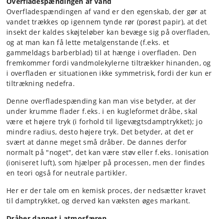
Overfladespændingen af vand
Overfladespændingen af vand er den egenskab, der gør at
vandet trækkes op igennem tynde rør (porøst papir), at det
insekt der kaldes skøjteløber kan bevæge sig på overfladen,
og at man kan få lette metalgenstande (f.eks. et
gammeldags barberblad) til at hænge i overfladen. Den
fremkommer fordi vandmolekylerne tiltrækker hinanden, og
i overfladen er situationen ikke symmetrisk, fordi der kun er
tiltrækning nedefra.
Denne overfladespænding kan man vise betyder, at der
under krumme flader f.eks. i en kugleformet dråbe, skal
være et højere tryk (i forhold til ligevægtsdamptrykket); jo
mindre radius, desto højere tryk. Det betyder, at det er
svært at danne meget små dråber. De dannes derfor
normalt på "noget", det kan være støv eller f.eks. Ionisation
(ioniseret luft), som hjælper på processen, men der findes
en teori også for neutrale partikler.
Her er der tale om en kemisk proces, der nedsætter kravet
til damptrykket, og derved kan væksten øges markant.
Dråber dannet i atmosfæren