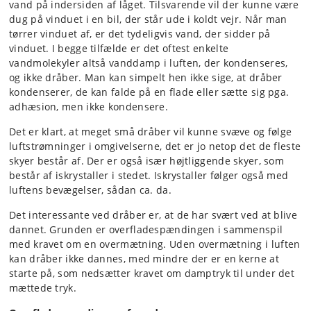
vand på indersiden af låget. Tilsvarende vil der kunne være
dug på vinduet i en bil, der står ude i koldt vejr. Når man
tørrer vinduet af, er det tydeligvis vand, der sidder på
vinduet. I begge tilfælde er det oftest enkelte
vandmolekyler altså vanddamp i luften, der kondenseres,
og ikke dråber. Man kan simpelt hen ikke sige, at dråber
kondenserer, de kan falde på en flade eller sætte sig pga.
adhæsion, men ikke kondensere.
Det er klart, at meget små dråber vil kunne svæve og følge
luftstrømninger i omgivelserne, det er jo netop det de fleste
skyer består af. Der er også især højtliggende skyer, som
består af iskrystaller i stedet. Iskrystaller følger også med
luftens bevægelser, sådan ca. da.
Det interessante ved dråber er, at de har svært ved at blive
dannet. Grunden er overfladespændingen i sammenspil
med kravet om en overmætning. Uden overmætning i luften
kan dråber ikke dannes, med mindre der er en kerne at
starte på, som nedsætter kravet om damptryk til under det
mættede tryk.