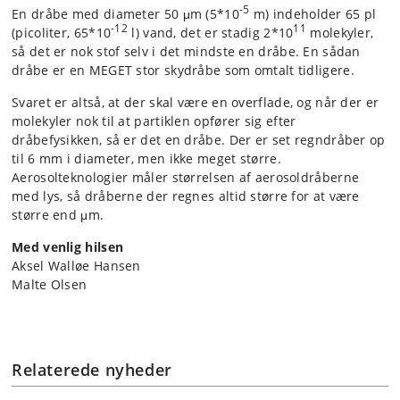
-5
En dråbe med diameter 50 μm (5*10
m) indeholder 65 pl
-12
11
(picoliter, 65*10
l) vand, det er stadig 2*10
molekyler,
så det er nok stof selv i det mindste en dråbe. En sådan
dråbe er en MEGET stor skydråbe som omtalt tidligere.
Svaret er altså, at der skal være en overflade, og når der er
molekyler nok til at partiklen opfører sig efter
dråbefysikken, så er det en dråbe. Der er set regndråber op
til 6 mm i diameter, men ikke meget større.
Aerosolteknologier måler størrelsen af aerosoldråberne
med lys, så dråberne der regnes altid større for at være
større end μm.
Med venlig hilsen
Aksel Walløe Hansen
Malte Olsen
Relaterede nyheder