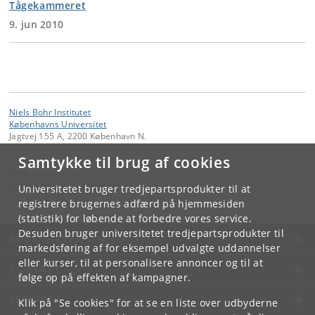
Tågekammeret
9. jun 2010
Niels Bohr Institutet
Københavns Universitet
Jagtvej 155 A, 2200 København N.
Samtykke til brug af cookies
Kontakt:
Peter Laursen
spoerg
.
om
.
fysik
@
nbi
.
ku
.
dk
Universitetet bruger tredjepartsprodukter til at
Tlf:
+45 35 32 79 00
registrere brugernes adfærd på hjemmesiden
(statistik) for løbende at forbedre vores service.
Desuden bruger universitetet tredjepartsprodukter til
KØBENHAVNS UNIVERSITET
markedsføring af for eksempel udvalgte uddannelser
eller kurser, til at personalisere annoncer og til at
KONTAKT
følge op på effekten af kampagner.
SERVICES
Klik på "Se cookies" for at se en liste over udbyderne