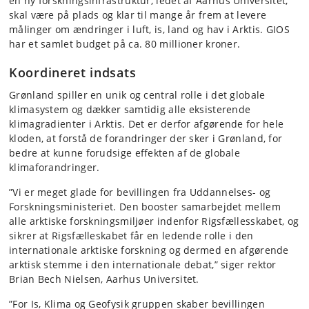
en ny forskningsinfrastruktur, ledet af Aarhus Universitet,
skal være på plads og klar til mange år frem at levere
målinger om ændringer i luft, is, land og hav i Arktis. GIOS
har et samlet budget på ca. 80 millioner kroner.
Koordineret indsats
Grønland spiller en unik og central rolle i det globale
klimasystem og dækker samtidig alle eksisterende
klimagradienter i Arktis. Det er derfor afgørende for hele
kloden, at forstå de forandringer der sker i Grønland, for
bedre at kunne forudsige effekten af de globale
klimaforandringer.
”Vi er meget glade for bevillingen fra Uddannelses- og
Forskningsministeriet. Den booster samarbejdet mellem
alle arktiske forskningsmiljøer indenfor Rigsfællesskabet, og
sikrer at Rigsfælleskabet får en ledende rolle i den
internationale arktiske forskning og dermed en afgørende
arktisk stemme i den internationale debat,” siger rektor
Brian Bech Nielsen, Aarhus Universitet.
”For Is, Klima og Geofysik gruppen skaber bevillingen