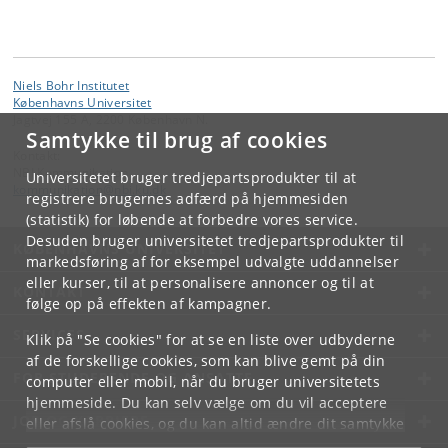
Niels Bohr Institutet
Københavns Universitet
Jagtvej 155 A, 2200 København N.
Samtykke til brug af cookies
Kontakt:
NBI Kommunikation
Universitetet bruger tredjepartsprodukter til at
kommunikation
@
nbi
.
ku
.
dk
registrere brugernes adfærd på hjemmesiden
(statistik) for løbende at forbedre vores service.
Desuden bruger universitetet tredjepartsprodukter til
KØBENHAVNS UNIVERSITET
markedsføring af for eksempel udvalgte uddannelser
eller kurser, til at personalisere annoncer og til at
KONTAKT
følge op på effekten af kampagner.
SERVICES
Klik på "Se cookies" for at se en liste over udbyderne
af de forskellige cookies, som kan blive gemt på din
FOR STUDERENDE OG ANSATTE
computer eller mobil, når du bruger universitetets
hjemmeside. Du kan selv vælge om du vil acceptere
JOB OG KARRIERE
eller afslå cookies, og du kan altid ændre dit samtykke
under
Cookie- og privatlivspolitik
som du finder i