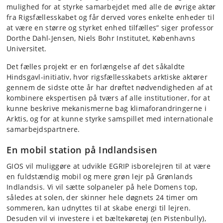
mulighed for at styrke samarbejdet med alle de øvrige aktør
fra Rigsfællesskabet og får derved vores enkelte enheder til
at være en større og styrket enhed tilfælles” siger professor
Dorthe Dahl-Jensen, Niels Bohr Institutet, Københavns
Universitet.
Det fælles projekt er en forlængelse af det såkaldte
Hindsgavl-initiativ, hvor rigsfællesskabets arktiske aktører
gennem de sidste otte år har drøftet nødvendigheden af at
kombinere ekspertisen på tværs af alle institutioner, for at
kunne beskrive mekanismerne bag klimaforandringerne i
Arktis, og for at kunne styrke samspillet med internationale
samarbejdspartnere.
En mobil station på Indlandsisen
GIOS vil muliggøre at udvikle EGRIP isborelejren til at være
en fuldstændig mobil og mere grøn lejr på Grønlands
Indlandsis. Vi vil sætte solpaneler på hele Domens top,
således at solen, der skinner hele døgnets 24 timer om
sommeren, kan udnyttes til at skabe energi til lejren.
Desuden vil vi investere i et bæltekøretøj (en Pistenbully),