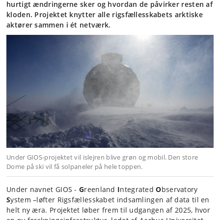
hurtigt ændringerne sker og hvordan de påvirker resten af
kloden. Projektet knytter alle rigsfællesskabets arktiske
aktører sammen i ét netværk.
Under GIOS-projektet vil islejren blive grøn og mobil. Den store
Dome på ski vil få solpaneler på hele toppen.
Under navnet GIOS -
G
reenland
I
ntegrated
O
bservatory
S
ystem –løfter Rigsfællesskabet indsamlingen af data til en
helt ny æra. Projektet løber frem til udgangen af 2025, hvor