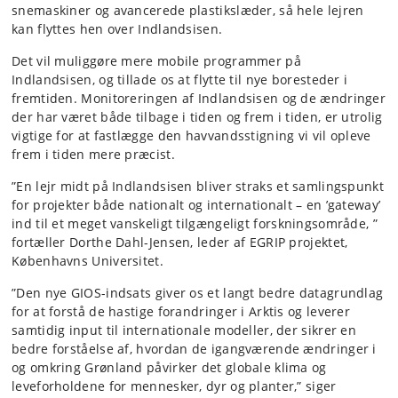
snemaskiner og avancerede plastikslæder, så hele lejren
kan flyttes hen over Indlandsisen.
Det vil muliggøre mere mobile programmer på
Indlandsisen, og tillade os at flytte til nye boresteder i
fremtiden. Monitoreringen af Indlandsisen og de ændringer
der har været både tilbage i tiden og frem i tiden, er utrolig
vigtige for at fastlægge den havvandsstigning vi vil opleve
frem i tiden mere præcist.
”En lejr midt på Indlandsisen bliver straks et samlingspunkt
for projekter både nationalt og internationalt – en ’gateway’
ind til et meget vanskeligt tilgængeligt forskningsområde, ”
fortæller Dorthe Dahl-Jensen, leder af EGRIP projektet,
Københavns Universitet.
”Den nye GIOS-indsats giver os et langt bedre datagrundlag
for at forstå de hastige forandringer i Arktis og leverer
samtidig input til internationale modeller, der sikrer en
bedre forståelse af, hvordan de igangværende ændringer i
og omkring Grønland påvirker det globale klima og
leveforholdene for mennesker, dyr og planter,” siger