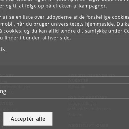
r og til at følge op på effekten af kampagner.
EOFYSIK
or at se en liste over udbyderne af de forskellige cooki
 mobil, når du bruger universitetets hjemmeside. Du k
slå cookies, og du kan altid ændre dit samtykke under
Co
 finder i bunden af hver side.
tik
NTAKT
FOR STUDERENDE OG
ANSATTE
d vej
KUnet
d en medarbejder
ing
takt KU
JOB OG KARRIERE
RVICES
Ledige stillinger
Jobbank for studerende
sseservice
Alumne
ignguide
Acceptér alle
chandise
NØDSITUATIONER
support