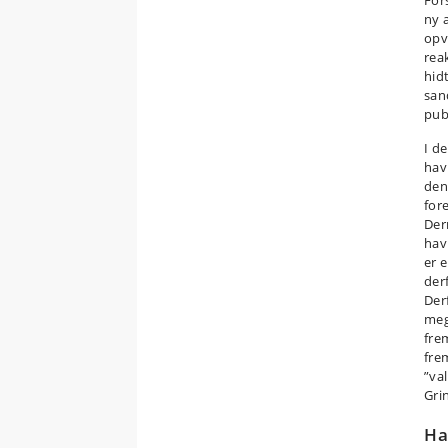
For
ny 
opv
rea
hid
san
pub
I de
hav
den
for
Der
hav
er 
der
Der
meg
fre
fre
”va
Grin
Ha