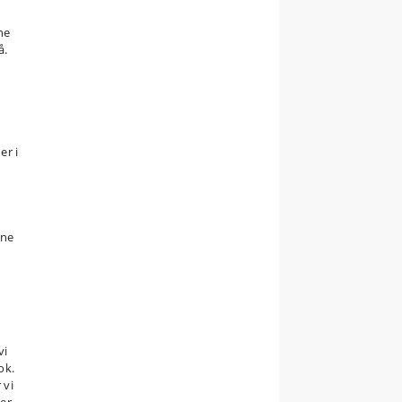
ne
å.
er i
rne
vi
ok.
 vi