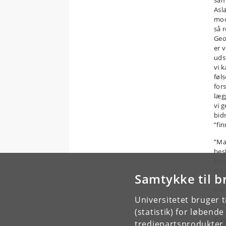
sam
Asla
mod
så 
Geo
er 
uds
vi k
føl
for
læg
vi 
bid
”fi
”Man
besk
kon
tro
Samtykke til b
for
stø
Universitetet bruger 
(statistik) for løbend
E
tredjepartsprodukter t