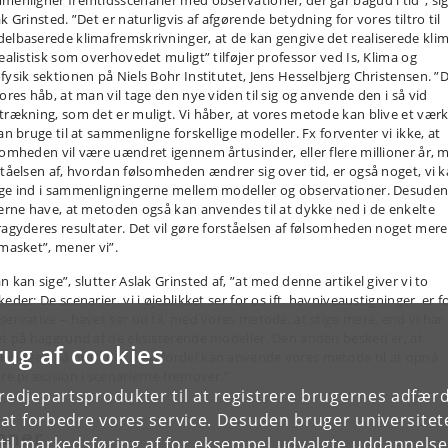
menligner fremtidsscenarier med observationer, der går bagud i tid”, si
k Grinsted. ”Det er naturligvis af afgørende betydning for vores tiltro til
elbaserede klimafremskrivninger, at de kan gengive det realiserede kli
realistisk som overhovedet muligt” tilføjer professor ved Is, Klima og
fysik sektionen på Niels Bohr Institutet, Jens Hesselbjerg Christensen. ”
vores håb, at man vil tage den nye viden til sig og anvende den i så vid
trækning, som det er muligt. Vi håber, at vores metode kan blive et værk
an bruge til at sammenligne forskellige modeller. Fx forventer vi ikke, at
somheden vil være uændret igennem årtusinder, eller flere millioner år, 
ståelsen af, hvordan følsomheden ændrer sig over tid, er også noget, vi 
ge ind i sammenligningerne mellem modeller og observationer. Desuden 
gerne have, at metoden også kan anvendes til at dykke ned i de enkelte
ragyderes resultater. Det vil gøre forståelsen af følsomheden noget mere
nmasket”, mener vi”.
 kan sige”, slutter Aslak Grinsted af, ”at med denne artikel giver vi to
eder: De scenarier, vi i øjeblikket ser for os ift. havniveaustigninger, er f
servative – havet ser ud til, med vores metode, at stige mere, end vi har
et på baggrund af de eksisterende modeller. Den anden besked er, at
rug af cookies
skningen på området med fordel kan anvende vores metode til at opnå
rre præcision i scenarierne fremover.”
tredjepartsprodukter til at registrere brugernes adfæ
e at forbedre vores service. Desuden bruger universitet
mner
il markedsføring af for eksempel udvalgte uddannelser e