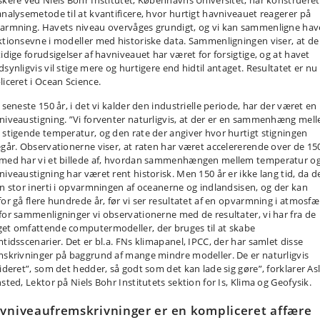
skere ved Niels Bohr Institutet, Københavns Universitet, har konstrueret
analysemetode til at kvantificere, hvor hurtigt havniveauet reagerer på
armning. Havets niveau overvåges grundigt, og vi kan sammenligne hav
ktionsevne i modeller med historiske data. Sammenligningen viser, at de
tidige forudsigelser af havniveauet har været for forsigtige, og at havet
dsynligvis vil stige mere og hurtigere end hidtil antaget. Resultatet er nu
liceret i Ocean Science.
 seneste 150 år, i det vi kalder den industrielle periode, har der været en
niveaustigning. ”Vi forventer naturligvis, at der er en sammenhæng mel
 stigende temperatur, og den rate der angiver hvor hurtigt stigningen
egår. Observationerne viser, at raten har været accelererende over de 150
med har vi et billede af, hvordan sammenhængen mellem temperatur o
niveaustigning har været rent historisk. Men 150 år er ikke lang tid, da d
en stor inerti i opvarmningen af oceanerne og indlandsisen, og der kan
for gå flere hundrede år, før vi ser resultatet af en opvarmning i atmosfæ
for sammenligninger vi observationerne med de resultater, vi har fra de
et omfattende computermodeller, der bruges til at skabe
mtidsscenarier. Det er bl.a. FNs klimapanel, IPCC, der har samlet disse
mskrivninger på baggrund af mange mindre modeller. De er naturligvis
lideret”, som det hedder, så godt som det kan lade sig gøre”, forklarer As
sted, Lektor på Niels Bohr Institutets sektion for Is, Klima og Geofysik.
vniveaufremskrivninger er en kompliceret affære