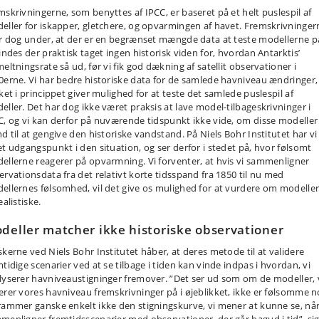
mskrivningerne, som benyttes af IPCC, er baseret på et helt puslespil af
eller for iskapper, gletchere, og opvarmingen af havet. Fremskrivninger
er dog under, at der er en begrænset mængde data at teste modellerne p
findes der praktisk taget ingen historisk viden for, hvordan Antarktis’
eltningsrate så ud, før vi fik god dækning af satellit observationer i
0erne. Vi har bedre historiske data for de samlede havniveau ændringer,
ket i princippet giver mulighed for at teste det samlede puslespil af
eller. Det har dog ikke været praksis at lave model-tilbageskrivninger i
C, og vi kan derfor på nuværende tidspunkt ikke vide, om disse modeller 
nd til at gengive den historiske vandstand. På Niels Bohr Institutet har vi
et udgangspunkt i den situation, og ser derfor i stedet på, hvor følsomt
ellerne reagerer på opvarmning. Vi forventer, at hvis vi sammenligner
ervationsdata fra det relativt korte tidsspand fra 1850 til nu med
ellernes følsomhed, vil det give os mulighed for at vurdere om modelle
ealistiske.
deller matcher ikke historiske observationer
skerne ved Niels Bohr Institutet håber, at deres metode til at validere
tidige scenarier ved at se tilbage i tiden kan vinde indpas i hvordan, vi
lyserer havniveaustigninger fremover. ”Det ser ud som om de modeller, 
erer vores havniveau fremskrivninger på i øjeblikket, ikke er følsomme n
rammer ganske enkelt ikke den stigningskurve, vi mener at kunne se, når