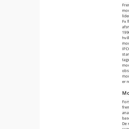
Fre
mod
lid
Fx 
afsm
199
hvil
mod
IPC
sta
tag
mod
obs
mod
er r
Mo
For
frem
ana
bas
De 