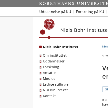
Start
Uddannelse på KU
Forskning på KU
Niels Bohr Institute
Niels Bohr Institutet
Niel
Om instituttet
1. 
Uddannelser
V
Forskning
Ansatte
e
Mød os
Ledige stillinger
G
NBI Biblioteket
Kontakt
KL
hav