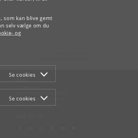
es, som kan blive gemt
an selv vælge om du
okie- og
Kontakt:
NBI Kommunikation
kommunikation
@
nbi
.
ku
.
dk
Se cookies
WEB
Om websitet
Cookies og privatlivspolitik
Se cookies
Tilgængelighedserklæring
Informationssikkerhed
MØD KU PÅ