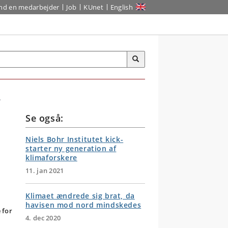
ind en medarbejder
Job
KUnet
English
.
Se også:
Niels Bohr Institutet kick-
starter ny generation af
klimaforskere
11. jan 2021
Klimaet ændrede sig brat, da
havisen mod nord mindskedes
 for
4. dec 2020