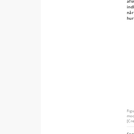
afs
ind
når
hur
Figu
mode
[Cre