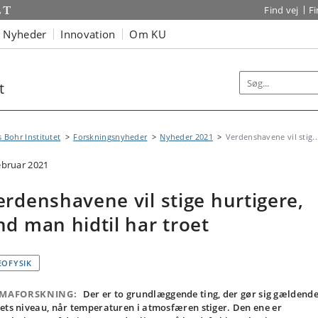
Find vej
F
Nyheder
Innovation
Om KU
t
s Bohr Institutet
Forskningsnyheder
Nyheder 2021
Verdenshavene vil stig..
februar 2021
erdenshavene vil stige hurtigere,
nd man hidtil har troet
EOFYSIK
IMAFORSKNING:
Der er to grundlæggende ting, der gør sig gældende
ets niveau, når temperaturen i atmosfæren stiger. Den ene er