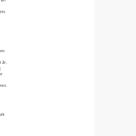
 en
ets
lem
 år.
g
er
ren.
lak