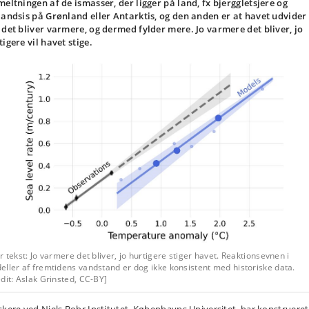
meltningen af de ismasser, der ligger på land, fx bjerggletsjere og
landsis på Grønland eller Antarktis, og den anden er at havet udvider 
 det bliver varmere, og dermed fylder mere. Jo varmere det bliver, jo
tigere vil havet stige.
r tekst: Jo varmere det bliver, jo hurtigere stiger havet. Reaktionsevnen i
ller af fremtidens vandstand er dog ikke konsistent med historiske data.
dit: Aslak Grinsted, CC-BY]