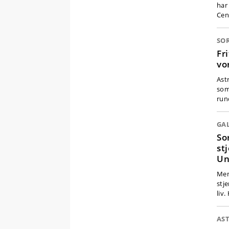
har
Cen
SOR
Fr
vo
Ast
som 
run
GA
So
st
Un
Men
stj
liv
AS