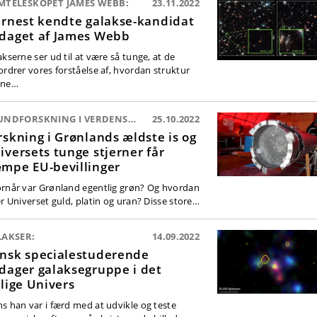
MTELESKOPET JAMES WEBB:
23.11.2022
ernest kendte galakse-kandidat
daget af James Webb
akserne ser ud til at være så tunge, at de
ordrer vores forståelse af, hvordan struktur
nne…
GRUNDFORSKNING I VERDENSKLASSE
25.10.2022
rskning i Grønlands ældste is og
iversets tunge stjerner får
mpe EU-bevillinger
rnår var Grønland egentlig grøn? Og hvordan
er Universet guld, platin og uran? Disse store…
LAKSER:
14.09.2022
nsk specialestuderende
dager galaksegruppe i det
dlige Univers
s han var i færd med at udvikle og teste