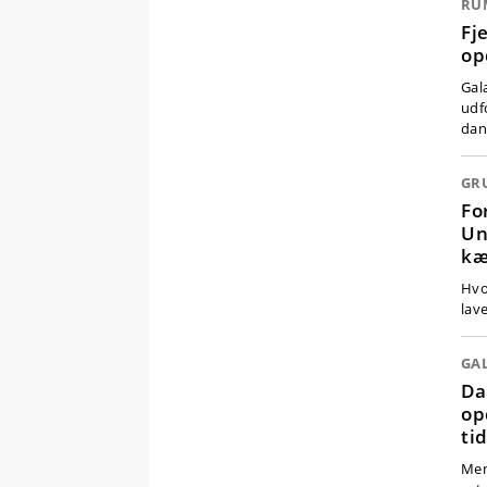
RU
Fj
op
Gal
udf
da
Fo
Un
kæ
Hvo
lav
GA
Da
op
ti
Men