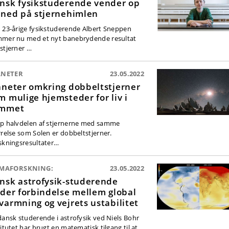
nsk fysikstuderende vender op
 ned på stjernehimlen
 23-årige fysikstuderende Albert Sneppen
mer nu med et nyt banebrydende resultat
stjerner …
ANETER
23.05.2022
aneter omkring dobbeltstjerner
m mulige hjemsteder for liv i
mmet
p halvdelen af stjernerne med samme
rrelse som Solen er dobbeltstjerner.
skningsresultater…
IMAFORSKNING:
23.05.2022
nsk astrofysik-studerende
nder forbindelse mellem global
varmning og vejrets ustabilitet
dansk studerende i astrofysik ved Niels Bohr
titutet har brugt en matematisk tilgang til at…