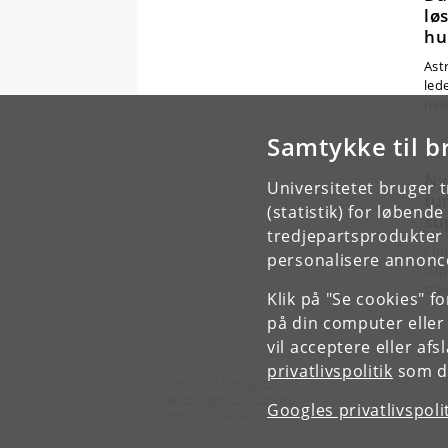
lø
hu
Ast
led
hvo
Samtykke til b
AST
Ny
Universitetet bruger 
fu
(statistik) for løbend
su
tredjepartsprodukter t
I mi
personalisere annonce
sup
stø
Klik på "Se cookies" f
på din computer eller
vil acceptere eller af
privatlivspolitik
som du
Niels Bohr Institutet
Københavns Universitet
Googles privatlivspoli
Jagtvej 155 A, 2200 København N.