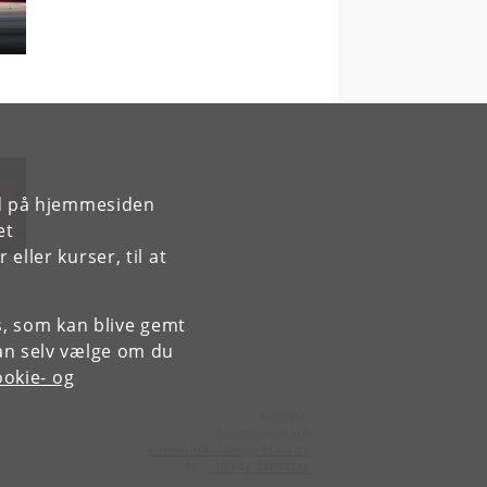
rd på hjemmesiden
et
ller kurser, til at
es, som kan blive gemt
an selv vælge om du
okie- og
Kontakt:
Kommunikation
kommunikation
@
nbi
.
ku
.
dk
Tlf:
+45 +45 24804736