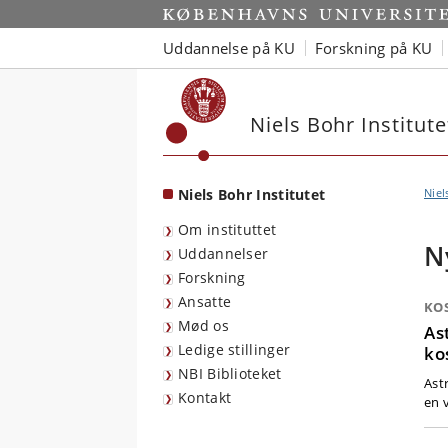
Start
Uddannelse på KU
Forskning på KU
Niels Bohr Institute
Niels Bohr Institutet
Niel
Om instituttet
N
Uddannelser
Forskning
Ansatte
KO
Mød os
As
Ledige stillinger
ko
NBI Biblioteket
Ast
Kontakt
en v