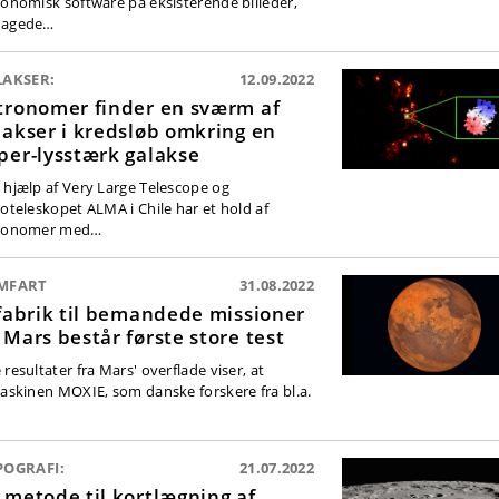
ronomisk software på eksisterende billeder,
dagede…
LAKSER:
12.09.2022
tronomer finder en sværm af
lakser i kredsløb omkring en
per-lysstærk galakse
 hjælp af Very Large Telescope og
ioteleskopet ALMA i Chile har et hold af
ronomer med…
MFART
31.08.2022
tfabrik til bemandede missioner
 Mars består første store test
resultater fra Mars' overflade viser, at
maskinen MOXIE, som danske forskere fra bl.a.
POGRAFI:
21.07.2022
 metode til kortlægning af