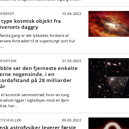
IVERSET
13.04.2022
 type kosmisk objekt fra
iversets daggry
 første gang er det lykkedes forskere at
ervere forstadiet til et supertungt sort hul
t…
TROFYSIK
31.03.2022
bble ser den fjerneste enkelte
jerne nogensinde, i en
kordafstand på 28 milliarder
sår
 et kosmisk sammentræf, hvor en tung
aksehob ligger i sigtelinjen mod en fjern
akse, har…
RTE HULLER
09.03.2022
nsk astrofysiker leverer første