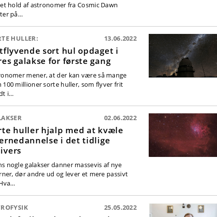
 et hold af astronomer fra Cosmic Dawn
ter på…
TE HULLER:
13.06.2022
itflyvende sort hul opdaget i
res galakse for første gang
ronomer mener, at der kan være så mange
100 millioner sorte huller, som flyver frit
dt i…
LAKSER
02.06.2022
rte huller hjalp med at kvæle
jernedannelse i det tidlige
ivers
s nogle galakser danner massevis af nye
erner, dør andre ud og lever et mere passivt
. Hva…
TROFYSIK
25.05.2022