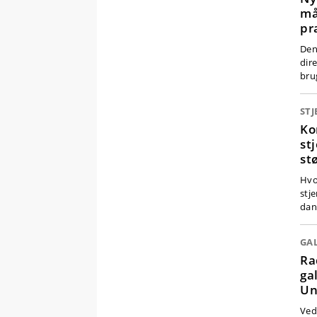
må
pr
Den
dir
bru
ST
Ko
st
st
Hvo
stj
dan
GA
Ra
ga
Un
Ved