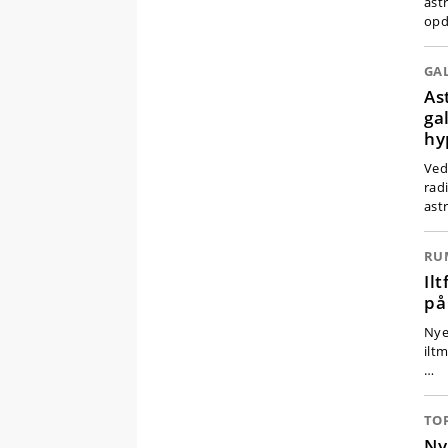
ast
op
GA
As
ga
hy
Ved
rad
ast
RU
Il
på
Nye 
ilt
…
TO
Ny