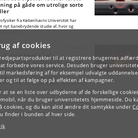
sning på gåde om utrolige sorte
ller
rofysiker fra Københavns Universitet har
et nyt banebrydende studie af, hvor og
rdan sorte…
rug af cookies
ROFYSIK:
01.02.2022
 analyse fører til et
tredjepartsprodukter til at registrere brugernes adfæ
ndamentalt anderledes syn på
e at forbedre vores service. Desuden bruger universitet
pertunge sorte huller
il markedsføring af for eksempel udvalgte uddannelser e
dten af næsten alle galakser ligger et
r og til at følge op på effekten af kampagner.
ertungt sort hul. Nogle af disse sluger gas og
v…
or at se en liste over udbyderne af de forskellige cooki
 mobil, når du bruger universitetets hjemmeside. Du k
slå cookies, og du kan altid ændre dit samtykke under
Co
 finder i bunden af hver side.
tik