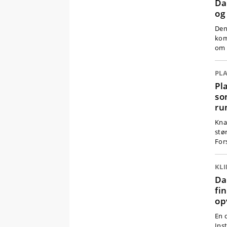
Da
og
Den
kom
om 
PL
Pl
so
ru
Kna
stø
For
KL
Da
fi
op
En 
Ins