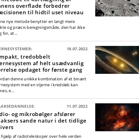
nens overflade forbedrer
æcisionen til hidtil uset niveau
ne nye metode benytter en langt mere
ekte og præcis beregningsmåde, den har ikke
g for, at…
JERNESYSTEMER:
18.07.2022
mpakt, tredobbelt
jernesystem af helt usædvanlig
ørrelse opdaget for første gang
rdan denne unikke kombination af et binært
ernesystem med en stjerne i kredsløb kan
nes, e…
LAKSEDANNELSE:
11.07.2022
dio- og mikrobølger afslører
laksers sande natur i det tidlige
ivers
 hjælp af radioteleskoper over hele verden