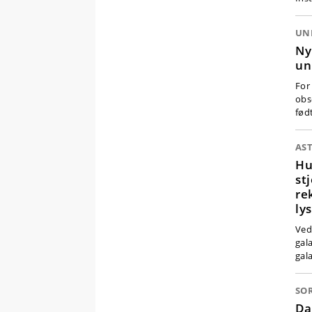
UN
Ny
un
For
obs
fød
AS
Hu
st
re
ly
Ved
gal
gal
SO
Da