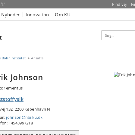
Find vej
F
Nyheder
Innovation
Om KU
t
s Bohr Institutet
Ansatte
rik Johnson
tor emeritus
tstoffysik
tvej 132, 2200 København N
ail:
johnson@nbi.ku.dk
efon: +4543997218