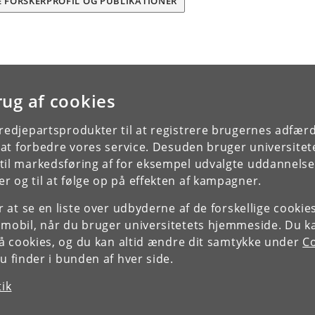
E FORSKERPROFIL OG PUBLIKATIONER
rug af cookies
tredjepartsprodukter til at registrere brugernes adfæ
e at forbedre vores service. Desuden bruger universitet
il markedsføring af for eksempel udvalgte uddannelser e
r og til at følge op på effekten af kampagner.
or at se en liste over udbyderne af de forskellige cooki
 mobil, når du bruger universitetets hjemmeside. Du k
slå cookies, og du kan altid ændre dit samtykke under
Co
 finder i bunden af hver side.
tik