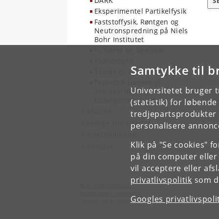
DARK
S
Eksperimentel Partikelfysik
Faststoffysik, Røntgen og
Neutronspredning på Niels
Bohr Institutet
Is, Klima og Geofysik
Kvanteoptik
Samtykke til b
Teknik og IT
Teoretisk Højenergi,
Universitetet bruger 
Astropartikel og
Gravitationel fysik
(statistik) for løbend
Mød os
tredjepartsprodukter t
Ledige stillinger
personalisere annonce
NBI Biblioteket
Klik på "Se cookies" f
Kontakt
på din computer eller
vil acceptere eller af
privatlivspolitik
som du
Niels Bohr Institutet
Københavns Universitet
Googles privatlivspoli
Jagtvej 155 A, 2200 København N.