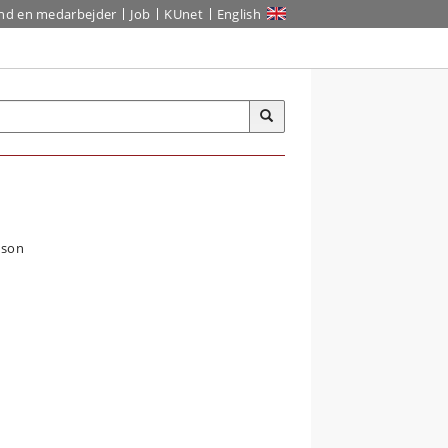
ind en medarbejder
Job
KUnet
English