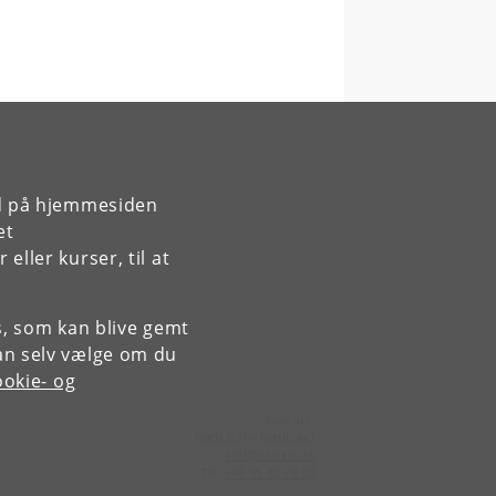
rd på hjemmesiden
et
ller kurser, til at
es, som kan blive gemt
an selv vælge om du
okie- og
Kontakt:
Niels Bohr Institutet
NBI
@
nbi
.
ku
.
dk
Tlf:
+45 35 32 79 00