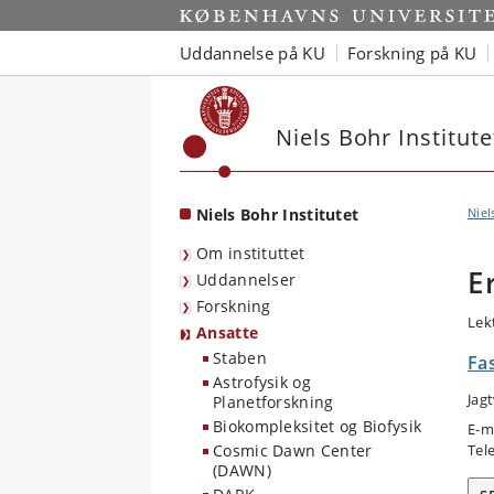
Start
Uddannelse på KU
Forskning på KU
Niels Bohr Institute
Niels Bohr Institutet
Niel
Om instituttet
E
Uddannelser
Forskning
Lek
Ansatte
Staben
Fas
Astrofysik og
Jag
Planetforskning
Biokompleksitet og Biofysik
E-m
Cosmic Dawn Center
Tel
(DAWN)