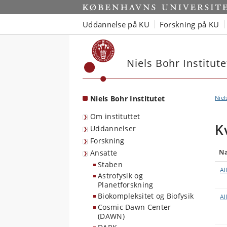
Start
Uddannelse på KU
Forskning på KU
Niels Bohr Institute
Niels Bohr Institutet
Niel
Om instituttet
K
Uddannelser
Forskning
N
Ansatte
Staben
Al
Astrofysik og
Planetforskning
Biokompleksitet og Biofysik
Al
Cosmic Dawn Center
(DAWN)