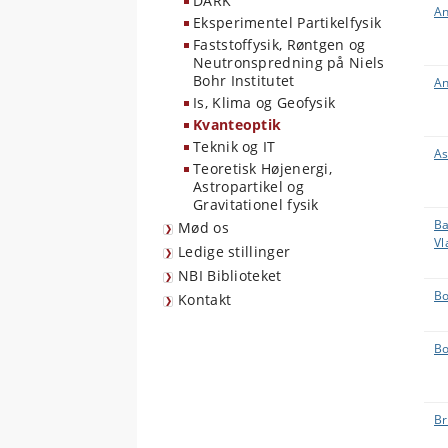
DARK
An
Eksperimentel Partikelfysik
Faststoffysik, Røntgen og
Neutronspredning på Niels
Bohr Institutet
An
Is, Klima og Geofysik
Kvanteoptik
Teknik og IT
As
Teoretisk Højenergi,
Astropartikel og
Gravitationel fysik
Ba
Mød os
Vl
Ledige stillinger
NBI Biblioteket
Bo
Kontakt
Bo
Br