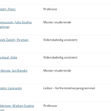
dahl, Peter
Professor
gnusson, Julie Sophia
Master studerende
gstrup
lek Zadeh, Peyman
Videnskabelig assistent
shaal, Aida
Videnskabelig assistent
Kenzie, Ian Bendix
Master studerende
dolo, Leonardo
Lektor - forfremmelsesprogrammet
kkelsen, Maiken Sophia
Professor
øgh