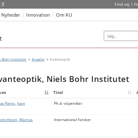
Find vej
F
Nyheder
Innovation
Om KU
t
s Bohr Institutet
Ansatte
Kvanteoptik
vanteoptik, Niels Bohr Institutet
avn
Titel
ba Pares, Joan
Ph.d.-stipendiat
brechtsen, Marcus
International forsker