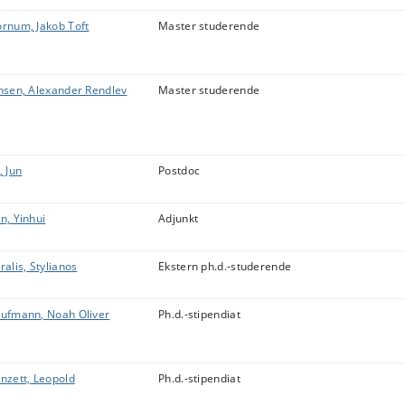
rnum, Jakob Toft
Master studerende
nsen, Alexander Rendlev
Master studerende
a, Jun
Postdoc
n, Yinhui
Adjunkt
ralis, Stylianos
Ekstern ph.d.-studerende
ufmann, Noah Oliver
Ph.d.-stipendiat
nzett, Leopold
Ph.d.-stipendiat