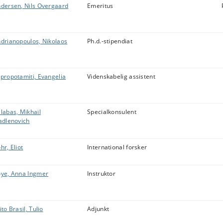
dersen, Nils Overgaard
Emeritus
drianopoulos, Nikolaos
Ph.d.-stipendiat
propotamiti, Evangelia
Videnskabelig assistent
labas, Mikhail
Specialkonsulent
adlenovich
hr, Eliot
International forsker
ye, Anna Ingmer
Instruktor
ito Brasil, Tulio
Adjunkt