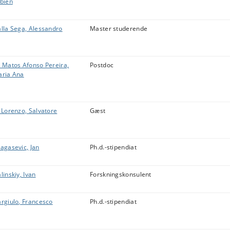
bien
lla Sega, Alessandro
Master studerende
 Matos Afonso Pereira,
Postdoc
ria Ana
 Lorenzo, Salvatore
Gæst
agasevic, Jan
Ph.d.-stipendiat
linskiy, Ivan
Forskningskonsulent
rgiulo, Francesco
Ph.d.-stipendiat