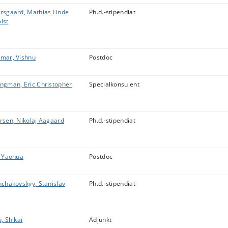
rsgaard, Mathias Linde
Ph.d.-stipendiat
lst
mar, Vishnu
Postdoc
ngman, Eric Christopher
Specialkonsulent
rsen, Nikolaj Aagaard
Ph.d.-stipendiat
, Yaohua
Postdoc
nchakovskyy, Stanislav
Ph.d.-stipendiat
u, Shikai
Adjunkt