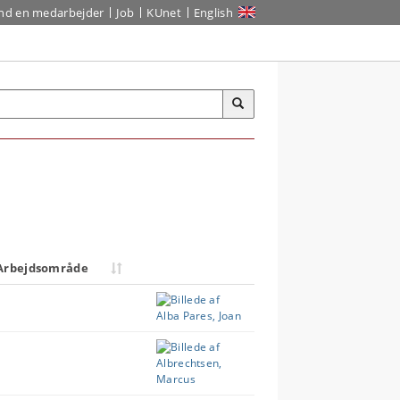
ind en medarbejder
Job
KUnet
English
Arbejdsområde