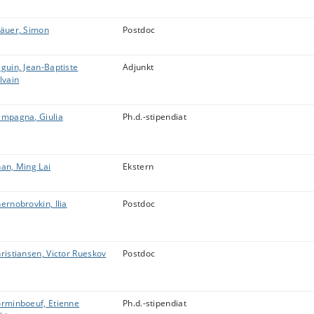
äuer, Simon
Postdoc
guin, Jean-Baptiste
Adjunkt
lvain
mpagna, Giulia
Ph.d.-stipendiat
an, Ming Lai
Ekstern
ernobrovkin, Ilia
Postdoc
ristiansen, Victor Rueskov
Postdoc
rminboeuf, Etienne
Ph.d.-stipendiat