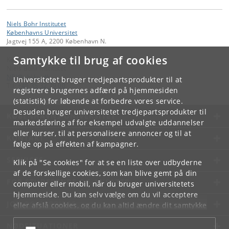
Niels Bohr Institutet
Københavns Universitet
Jagtvej 155 A, 2200 København N.
Samtykke til brug af cookies
Kontakt:
Niels Bohr Institutet
NBI
@
nbi
.
ku
.
dk
Universitetet bruger tredjepartsprodukter til at
Tlf:
+45 35 32 79 00
registrere brugernes adfærd på hjemmesiden
(statistik) for løbende at forbedre vores service.
Desuden bruger universitetet tredjepartsprodukter til
KØBENHAVNS UNIVERSITET
markedsføring af for eksempel udvalgte uddannelser
eller kurser, til at personalisere annoncer og til at
KONTAKT
følge op på effekten af kampagner.
SERVICES
Klik på "Se cookies" for at se en liste over udbyderne
af de forskellige cookies, som kan blive gemt på din
FOR STUDERENDE OG ANSATTE
computer eller mobil, når du bruger universitetets
hjemmeside. Du kan selv vælge om du vil acceptere
JOB OG KARRIERE
eller afslå cookies, og du kan altid ændre dit samtykke
under
Cookie- og privatlivspolitik
som du finder i
NØDSITUATIONER
bunden af hver side.