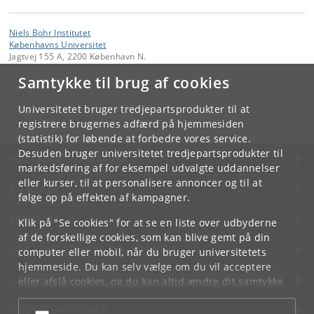
Niels Bohr Institutet
Københavns Universitet
Jagtvej 155 A, 2200 København N.
Samtykke til brug af cookies
Kontakt:
Niels Bohr Institutet
NBI
@
nbi
.
ku
.
dk
Universitetet bruger tredjepartsprodukter til at
Tlf:
+45 35 32 79 00
registrere brugernes adfærd på hjemmesiden
(statistik) for løbende at forbedre vores service.
Desuden bruger universitetet tredjepartsprodukter til
KØBENHAVNS UNIVERSITET
markedsføring af for eksempel udvalgte uddannelser
eller kurser, til at personalisere annoncer og til at
KONTAKT
følge op på effekten af kampagner.
SERVICES
Klik på "Se cookies" for at se en liste over udbyderne
af de forskellige cookies, som kan blive gemt på din
FOR STUDERENDE OG ANSATTE
computer eller mobil, når du bruger universitetets
hjemmeside. Du kan selv vælge om du vil acceptere
JOB OG KARRIERE
eller afslå cookies, og du kan altid ændre dit samtykke
under
Cookie- og privatlivspolitik
som du finder i
NØDSITUATIONER
bunden af hver side.