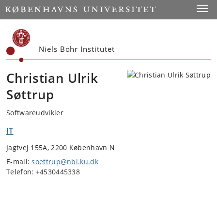
Start
Toggl
Niels Bohr Institutet
Christian Ulrik
Søttrup
Softwareudvikler
IT
Jagtvej 155A, 2200 København N
E-mail:
soettrup@nbi.ku.dk
Telefon: +4530445338