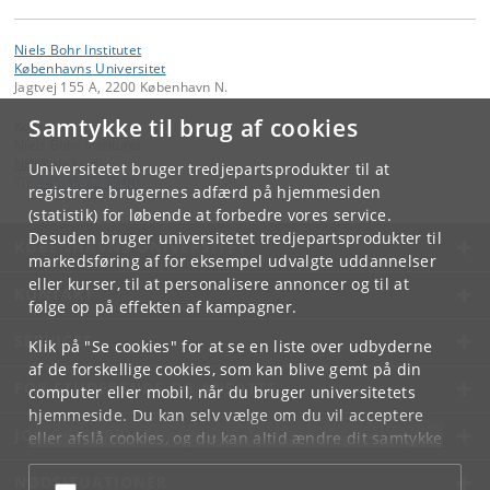
Niels Bohr Institutet
Københavns Universitet
Jagtvej 155 A, 2200 København N.
Samtykke til brug af cookies
Kontakt:
Niels Bohr Institutet
NBI
@
nbi
.
ku
.
dk
Universitetet bruger tredjepartsprodukter til at
Tlf:
+45 35 32 79 00
registrere brugernes adfærd på hjemmesiden
(statistik) for løbende at forbedre vores service.
Desuden bruger universitetet tredjepartsprodukter til
KØBENHAVNS UNIVERSITET
markedsføring af for eksempel udvalgte uddannelser
eller kurser, til at personalisere annoncer og til at
KONTAKT
følge op på effekten af kampagner.
SERVICES
Klik på "Se cookies" for at se en liste over udbyderne
af de forskellige cookies, som kan blive gemt på din
FOR STUDERENDE OG ANSATTE
computer eller mobil, når du bruger universitetets
hjemmeside. Du kan selv vælge om du vil acceptere
JOB OG KARRIERE
eller afslå cookies, og du kan altid ændre dit samtykke
under
Cookie- og privatlivspolitik
som du finder i
NØDSITUATIONER
bunden af hver side.