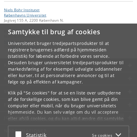
Niels Bohr Institutet
Københavns Universitet
Jagtvej 155 A, 2200 København N.
Samtykke til brug af cookies
Kontakt:
Niels Bohr Institutet
NBI
@
nbi
.
ku
.
dk
Universitetet bruger tredjepartsprodukter til at
Tlf:
+45 35 32 79 00
registrere brugernes adfærd på hjemmesiden
(statistik) for løbende at forbedre vores service.
Desuden bruger universitetet tredjepartsprodukter til
KØBENHAVNS UNIVERSITET
markedsføring af for eksempel udvalgte uddannelser
eller kurser, til at personalisere annoncer og til at
KONTAKT
følge op på effekten af kampagner.
SERVICES
Klik på "Se cookies" for at se en liste over udbyderne
af de forskellige cookies, som kan blive gemt på din
FOR STUDERENDE OG ANSATTE
computer eller mobil, når du bruger universitetets
hjemmeside. Du kan selv vælge om du vil acceptere
JOB OG KARRIERE
eller afslå cookies, og du kan altid ændre dit samtykke
under
Cookie- og privatlivspolitik
som du finder i
NØDSITUATIONER
bunden af hver side.
Acceptér eller afslå
Statistik
Se cookies