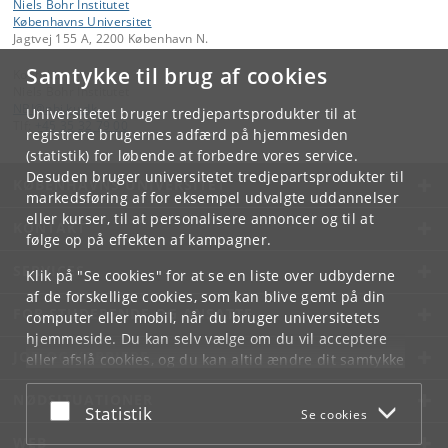
Niels Bohr Institutet
Københavns Universitet
Jagtvej 155 A, 2200 København N.
Samtykke til brug af cookies
Kontakt:
Niels Bohr Institutet
NBI
@
nbi
.
ku
.
dk
Universitetet bruger tredjepartsprodukter til at
Tlf:
+45 35 32 79 00
registrere brugernes adfærd på hjemmesiden
(statistik) for løbende at forbedre vores service.
Desuden bruger universitetet tredjepartsprodukter til
KØBENHAVNS UNIVERSITET
markedsføring af for eksempel udvalgte uddannelser
eller kurser, til at personalisere annoncer og til at
KONTAKT
følge op på effekten af kampagner.
SERVICES
Klik på "Se cookies" for at se en liste over udbyderne
af de forskellige cookies, som kan blive gemt på din
FOR STUDERENDE OG ANSATTE
computer eller mobil, når du bruger universitetets
hjemmeside. Du kan selv vælge om du vil acceptere
JOB OG KARRIERE
eller afslå cookies, og du kan altid ændre dit samtykke
under
Cookie- og privatlivspolitik
som du finder i
NØDSITUATIONER
bunden af hver side.
Acceptér eller afslå
Statistik
Se cookies
Googles privatlivspolitik
WEB