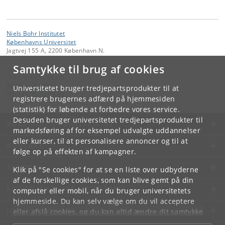
Niels Bohr Institutet
Københavns Universitet
Jagtvej 155 A, 2200 København N.
Samtykke til brug af cookies
Kontakt:
Niels Bohr Institutet
NBI
@
nbi
.
ku
.
dk
Universitetet bruger tredjepartsprodukter til at
Tlf:
+45 35 32 79 00
registrere brugernes adfærd på hjemmesiden
(statistik) for løbende at forbedre vores service.
Desuden bruger universitetet tredjepartsprodukter til
KØBENHAVNS UNIVERSITET
markedsføring af for eksempel udvalgte uddannelser
eller kurser, til at personalisere annoncer og til at
KONTAKT
følge op på effekten af kampagner.
SERVICES
Klik på "Se cookies" for at se en liste over udbyderne
af de forskellige cookies, som kan blive gemt på din
FOR STUDERENDE OG ANSATTE
computer eller mobil, når du bruger universitetets
hjemmeside. Du kan selv vælge om du vil acceptere
JOB OG KARRIERE
eller afslå cookies, og du kan altid ændre dit samtykke
under
Cookie- og privatlivspolitik
som du finder i