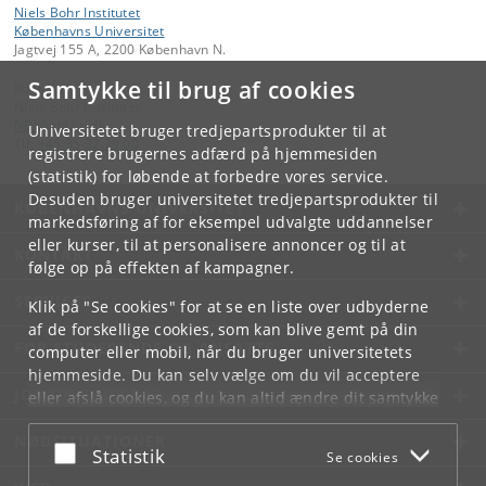
Niels Bohr Institutet
Københavns Universitet
Jagtvej 155 A, 2200 København N.
Samtykke til brug af cookies
Kontakt:
Niels Bohr Institutet
NBI
@
nbi
.
ku
.
dk
Universitetet bruger tredjepartsprodukter til at
Tlf:
+45 35 32 79 00
registrere brugernes adfærd på hjemmesiden
(statistik) for løbende at forbedre vores service.
Desuden bruger universitetet tredjepartsprodukter til
KØBENHAVNS UNIVERSITET
markedsføring af for eksempel udvalgte uddannelser
eller kurser, til at personalisere annoncer og til at
KONTAKT
følge op på effekten af kampagner.
SERVICES
Klik på "Se cookies" for at se en liste over udbyderne
af de forskellige cookies, som kan blive gemt på din
FOR STUDERENDE OG ANSATTE
computer eller mobil, når du bruger universitetets
hjemmeside. Du kan selv vælge om du vil acceptere
JOB OG KARRIERE
eller afslå cookies, og du kan altid ændre dit samtykke
under
Cookie- og privatlivspolitik
som du finder i
NØDSITUATIONER
bunden af hver side.
Acceptér eller afslå
Statistik
Se cookies
Googles privatlivspolitik