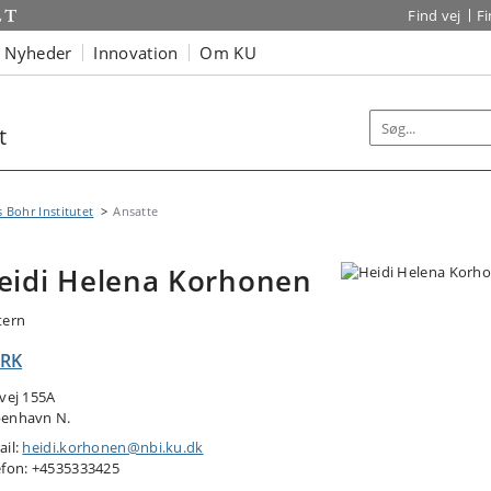
Find vej
F
Nyheder
Innovation
Om KU
t
s Bohr Institutet
Ansatte
eidi Helena Korhonen
tern
RK
tvej 155A
enhavn N.
ail:
heidi.korhonen@nbi.ku.dk
efon: +4535333425