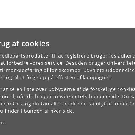
rug af cookies
tredjepartsprodukter til at registrere brugernes adfæ
e at forbedre vores service. Desuden bruger universitet
il markedsføring af for eksempel udvalgte uddannelser e
r og til at følge op på effekten af kampagner.
or at se en liste over udbyderne af de forskellige cooki
 mobil, når du bruger universitetets hjemmeside. Du k
slå cookies, og du kan altid ændre dit samtykke under
Co
 finder i bunden af hver side.
tik