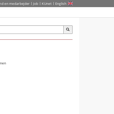
ind en medarbejder
Job
KUnet
English