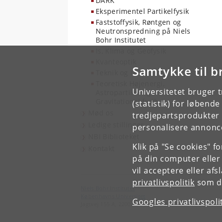
DARK
Eksperimentel Partikelfysik
Faststoffysik, Røntgen og
Neutronspredning på Niels
Bohr Institutet
Is, Klima og Geofysik
Kvanteoptik
Samtykke til b
Teknik og IT
Teoretisk Højenergi,
Universitetet bruger 
Astropartikel og
Gravitationel fysik
(statistik) for løbend
Mød os
tredjepartsprodukter t
Ledige stillinger
personalisere annonce
NBI Biblioteket
Klik på "Se cookies" f
Kontakt
på din computer eller
vil acceptere eller af
privatlivspolitik
som du
Niels Bohr Institutet
Københavns Universitet
Googles privatlivspoli
Jagtvej 155 A, 2200 København N.