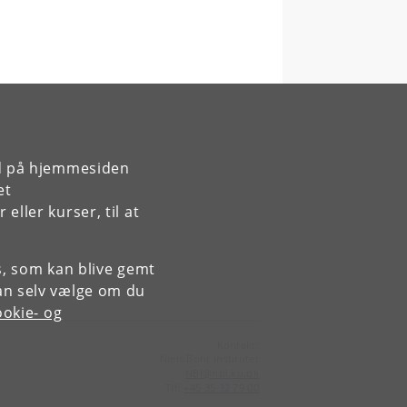
rd på hjemmesiden
et
ller kurser, til at
es, som kan blive gemt
an selv vælge om du
okie- og
Kontakt:
Niels Bohr Institutet
NBI
@
nbi
.
ku
.
dk
Tlf:
+45 35 32 79 00