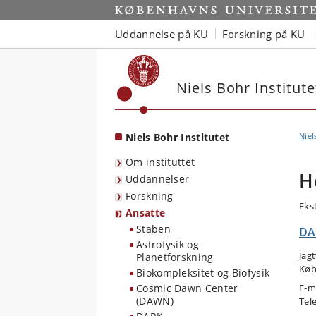
Start
Uddannelse på KU
Forskning på KU
Niels Bohr Institute
Niels Bohr Institutet
Niel
Om instituttet
H
Uddannelser
Forskning
Eks
Ansatte
Staben
DA
Astrofysik og
Jag
Planetforskning
Køb
Biokompleksitet og Biofysik
Cosmic Dawn Center
E-m
(DAWN)
Tel