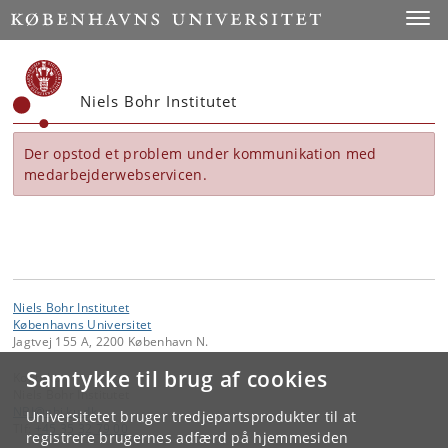
Start
Toggl
Niels Bohr Institutet
Der opstod et problem under kommunikation med
medarbejderwebservicen.
Niels Bohr Institutet
Københavns Universitet
Jagtvej 155 A, 2200 København N.
Samtykke til brug af cookies
Kontakt:
Niels Bohr Institutet
NBI
@
nbi
.
ku
.
dk
Universitetet bruger tredjepartsprodukter til at
Tlf:
+45 35 32 79 00
registrere brugernes adfærd på hjemmesiden