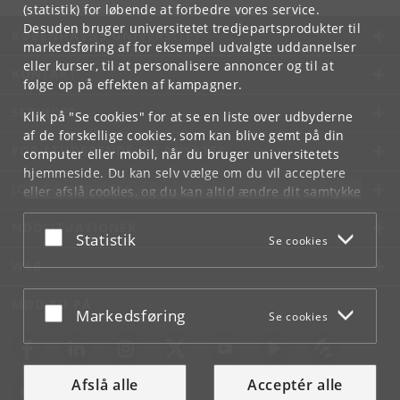
(statistik) for løbende at forbedre vores service.
Desuden bruger universitetet tredjepartsprodukter til
KØBENHAVNS UNIVERSITET
markedsføring af for eksempel udvalgte uddannelser
eller kurser, til at personalisere annoncer og til at
KONTAKT
følge op på effekten af kampagner.
SERVICES
Klik på "Se cookies" for at se en liste over udbyderne
af de forskellige cookies, som kan blive gemt på din
FOR STUDERENDE OG ANSATTE
computer eller mobil, når du bruger universitetets
hjemmeside. Du kan selv vælge om du vil acceptere
JOB OG KARRIERE
eller afslå cookies, og du kan altid ændre dit samtykke
under
Cookie- og privatlivspolitik
som du finder i
NØDSITUATIONER
bunden af hver side.
Acceptér eller afslå
Statistik
Se cookies
Googles privatlivspolitik
WEB
MØD KU PÅ
Acceptér eller afslå
Markedsføring
Se cookies
Afslå alle
Acceptér alle