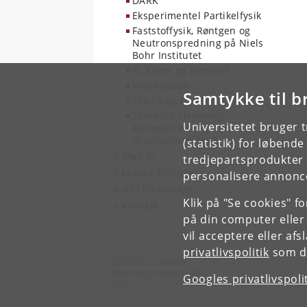
DARK
Eksperimentel Partikelfysik
Faststoffysik, Røntgen og
Neutronspredning på Niels
Bohr Institutet
Is, Klima og Geofysik
Kvanteoptik
Samtykke til b
Teknik og IT
Teoretisk Højenergi,
Universitetet bruger 
Astropartikel og
Gravitationel fysik
(statistik) for løbend
Mød os
tredjepartsprodukter t
Ledige stillinger
personalisere annonce
NBI Biblioteket
Klik på "Se cookies" f
Kontakt
på din computer eller
vil acceptere eller af
privatlivspolitik
som du
Niels Bohr Institutet
Københavns Universitet
Googles privatlivspoli
Jagtvej 155 A, 2200 København N.