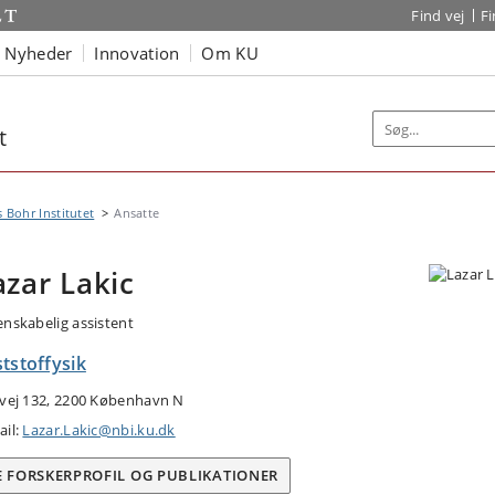
Find vej
F
Nyheder
Innovation
Om KU
t
s Bohr Institutet
Ansatte
azar Lakic
enskabelig assistent
tstoffysik
tvej 132, 2200 København N
ail:
Lazar.Lakic@nbi.ku.dk
E FORSKERPROFIL OG PUBLIKATIONER