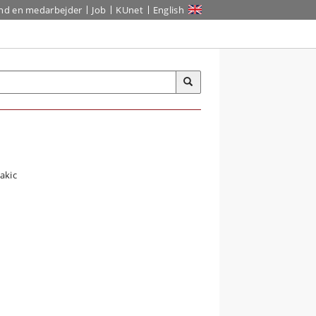
ind en medarbejder
Job
KUnet
English