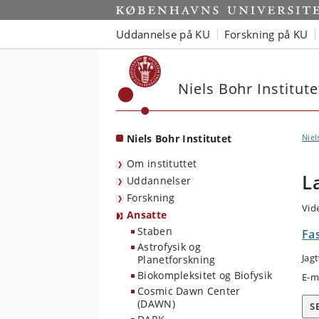
Start
Uddannelse på KU
Forskning på KU
Niels Bohr Institute
Niels Bohr Institutet
Niel
Om instituttet
L
Uddannelser
Forskning
Vid
Ansatte
Staben
Fas
Astrofysik og
Jag
Planetforskning
Biokompleksitet og Biofysik
E-m
Cosmic Dawn Center
(DAWN)
S