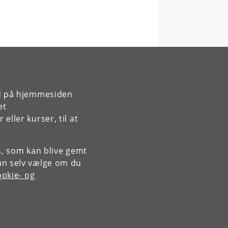
rd på hjemmesiden
et
ller kurser, til at
es, som kan blive gemt
an selv vælge om du
okie- og
Kontakt:
Niels Bohr Institutet
NBI
@
nbi
.
ku
.
dk
Tlf:
+45 35 32 79 00