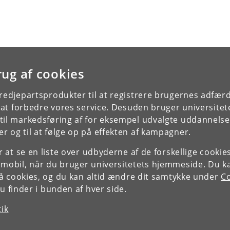
rug af cookies
tredjepartsprodukter til at registrere brugernes adfæ
e at forbedre vores service. Desuden bruger universitet
il markedsføring af for eksempel udvalgte uddannelser e
r og til at følge op på effekten af kampagner.
or at se en liste over udbyderne af de forskellige cooki
 mobil, når du bruger universitetets hjemmeside. Du k
slå cookies, og du kan altid ændre dit samtykke under
Co
 finder i bunden af hver side.
tik