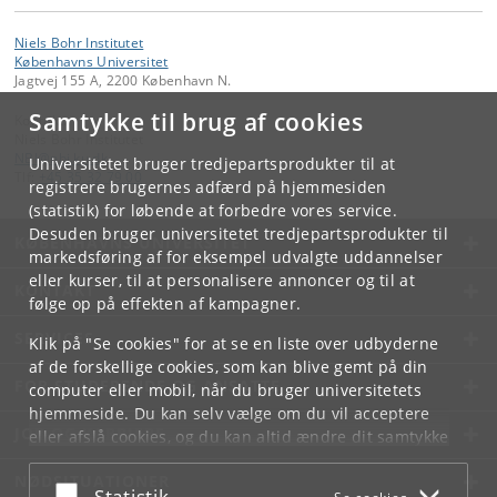
Niels Bohr Institutet
Københavns Universitet
Jagtvej 155 A, 2200 København N.
Samtykke til brug af cookies
Kontakt:
Niels Bohr Institutet
NBI
@
nbi
.
ku
.
dk
Universitetet bruger tredjepartsprodukter til at
Tlf:
+45 35 32 79 00
registrere brugernes adfærd på hjemmesiden
(statistik) for løbende at forbedre vores service.
Desuden bruger universitetet tredjepartsprodukter til
KØBENHAVNS UNIVERSITET
markedsføring af for eksempel udvalgte uddannelser
eller kurser, til at personalisere annoncer og til at
KONTAKT
følge op på effekten af kampagner.
SERVICES
Klik på "Se cookies" for at se en liste over udbyderne
af de forskellige cookies, som kan blive gemt på din
FOR STUDERENDE OG ANSATTE
computer eller mobil, når du bruger universitetets
hjemmeside. Du kan selv vælge om du vil acceptere
JOB OG KARRIERE
eller afslå cookies, og du kan altid ændre dit samtykke
under
Cookie- og privatlivspolitik
som du finder i
NØDSITUATIONER
bunden af hver side.
Acceptér eller afslå
Statistik