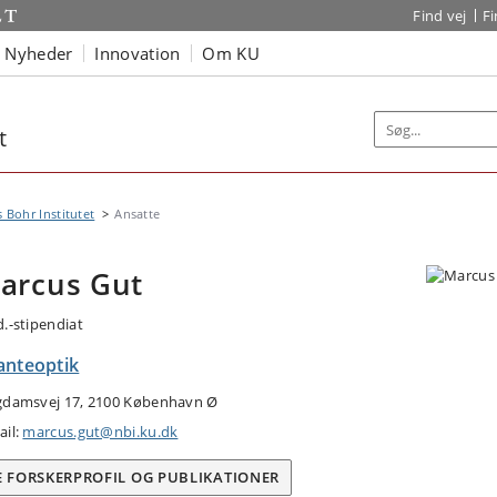
Find vej
F
Nyheder
Innovation
Om KU
t
s Bohr Institutet
Ansatte
arcus Gut
d.-stipendiat
anteoptik
gdamsvej 17, 2100 København Ø
ail:
marcus.gut@nbi.ku.dk
E FORSKERPROFIL OG PUBLIKATIONER