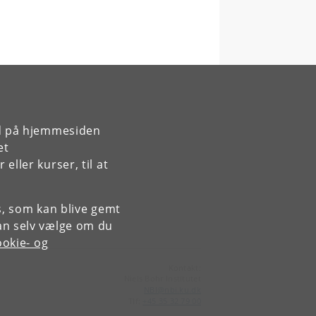
rd på hjemmesiden
et
ller kurser, til at
es, som kan blive gemt
an selv vælge om du
okie- og
Kontakt:
Niels Bohr Institutet
NBI
@
nbi
.
ku
.
dk
Tlf:
+45 35 32 79 00