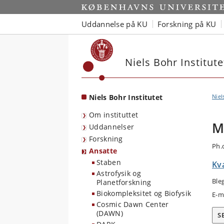
Start
Uddannelse på KU
Forskning på KU
Niels Bohr Institute
Niels Bohr Institutet
Niel
Om instituttet
M
Uddannelser
Forskning
Ph.
Ansatte
Staben
Kv
Astrofysik og
Ble
Planetforskning
Biokompleksitet og Biofysik
E-m
Cosmic Dawn Center
(DAWN)
S