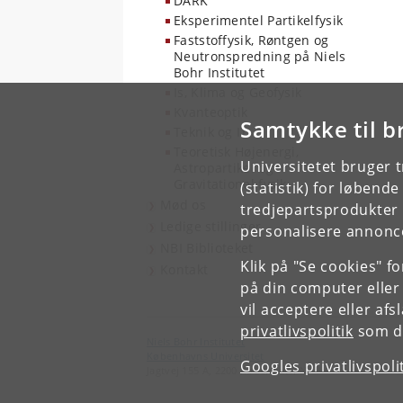
DARK
Eksperimentel Partikelfysik
Faststoffysik, Røntgen og
Neutronspredning på Niels
Bohr Institutet
Is, Klima og Geofysik
Kvanteoptik
Samtykke til b
Teknik og IT
Teoretisk Højenergi,
Universitetet bruger 
Astropartikel og
Gravitationel fysik
(statistik) for løbend
Mød os
tredjepartsprodukter t
Ledige stillinger
personalisere annonce
NBI Biblioteket
Klik på "Se cookies" f
Kontakt
på din computer eller
vil acceptere eller af
privatlivspolitik
som du
Niels Bohr Institutet
Københavns Universitet
Googles privatlivspoli
Jagtvej 155 A, 2200 København N.