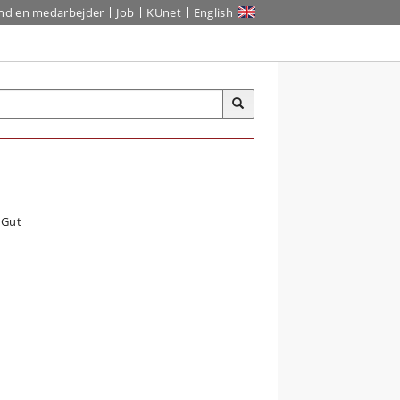
ind en medarbejder
Job
KUnet
English