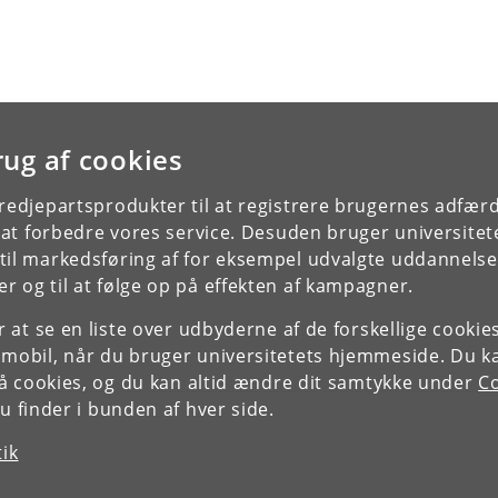
rug af cookies
tredjepartsprodukter til at registrere brugernes adfæ
e at forbedre vores service. Desuden bruger universitet
il markedsføring af for eksempel udvalgte uddannelser e
r og til at følge op på effekten af kampagner.
or at se en liste over udbyderne af de forskellige cooki
 mobil, når du bruger universitetets hjemmeside. Du k
slå cookies, og du kan altid ændre dit samtykke under
Co
 finder i bunden af hver side.
tik