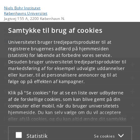
Niels Bohr Institutet
Københavns Universitet
Jagtvej 155 A, 2200 København N.
Samtykke til brug af cookies
Kontakt:
Niels Bohr Institutet
NBI
@
nbi
.
ku
.
dk
Universitetet bruger tredjepartsprodukter til at
Tlf:
+45 35 32 79 00
registrere brugernes adfærd på hjemmesiden
(statistik) for løbende at forbedre vores service.
Desuden bruger universitetet tredjepartsprodukter til
KØBENHAVNS UNIVERSITET
markedsføring af for eksempel udvalgte uddannelser
eller kurser, til at personalisere annoncer og til at
KONTAKT
følge op på effekten af kampagner.
SERVICES
Klik på "Se cookies" for at se en liste over udbyderne
af de forskellige cookies, som kan blive gemt på din
FOR STUDERENDE OG ANSATTE
computer eller mobil, når du bruger universitetets
hjemmeside. Du kan selv vælge om du vil acceptere
JOB OG KARRIERE
eller afslå cookies, og du kan altid ændre dit samtykke
under
Cookie- og privatlivspolitik
som du finder i
NØDSITUATIONER
bunden af hver side.
Acceptér eller afslå
Statistik
Se cookies