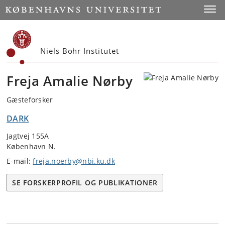
Start
Toggl
Niels Bohr Institutet
Freja Amalie Nørby
Gæsteforsker
DARK
Jagtvej 155A
København N.
E-mail:
freja.noerby@nbi.ku.dk
SE FORSKERPROFIL OG PUBLIKATIONER