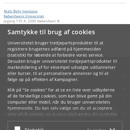
Niels Bohr Institutet
Københavns Universitet
Jagtvej 155 A, 2200 København N.
Samtykke til brug af cookies
Kontakt:
Niels Bohr Institutet
NBI
@
nbi
.
ku
.
dk
Universitetet bruger tredjepartsprodukter til at
Tlf:
+45 35 32 79 00
registrere brugernes adfærd på hjemmesiden
(statistik) for løbende at forbedre vores service.
Desuden bruger universitetet tredjepartsprodukter til
KØBENHAVNS UNIVERSITET
markedsføring af for eksempel udvalgte uddannelser
eller kurser, til at personalisere annoncer og til at
KONTAKT
følge op på effekten af kampagner.
SERVICES
Klik på "Se cookies" for at se en liste over udbyderne
af de forskellige cookies, som kan blive gemt på din
FOR STUDERENDE OG ANSATTE
computer eller mobil, når du bruger universitetets
hjemmeside. Du kan selv vælge om du vil acceptere
JOB OG KARRIERE
eller afslå cookies, og du kan altid ændre dit samtykke
under
Cookie- og privatlivspolitik
som du finder i
NØDSITUATIONER
bunden af hver side.
Acceptér eller afslå
Statistik