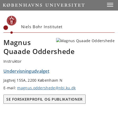
Start
Toggl
Niels Bohr Institutet
Magnus
Quaade Oddershede
Instruktor
Undervisningudvalget
Jagtvej 155A, 2200 København N
E-mail:
magnus.oddershede@nbi.ku.dk
SE FORSKERPROFIL OG PUBLIKATIONER