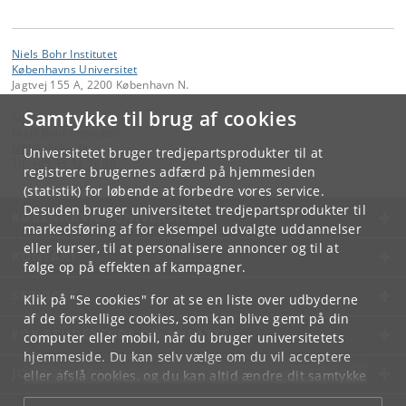
Niels Bohr Institutet
Københavns Universitet
Jagtvej 155 A, 2200 København N.
Samtykke til brug af cookies
Kontakt:
Niels Bohr Institutet
NBI
@
nbi
.
ku
.
dk
Universitetet bruger tredjepartsprodukter til at
Tlf:
+45 35 32 79 00
registrere brugernes adfærd på hjemmesiden
(statistik) for løbende at forbedre vores service.
Desuden bruger universitetet tredjepartsprodukter til
KØBENHAVNS UNIVERSITET
markedsføring af for eksempel udvalgte uddannelser
eller kurser, til at personalisere annoncer og til at
KONTAKT
følge op på effekten af kampagner.
SERVICES
Klik på "Se cookies" for at se en liste over udbyderne
af de forskellige cookies, som kan blive gemt på din
FOR STUDERENDE OG ANSATTE
computer eller mobil, når du bruger universitetets
hjemmeside. Du kan selv vælge om du vil acceptere
JOB OG KARRIERE
eller afslå cookies, og du kan altid ændre dit samtykke
under
Cookie- og privatlivspolitik
som du finder i