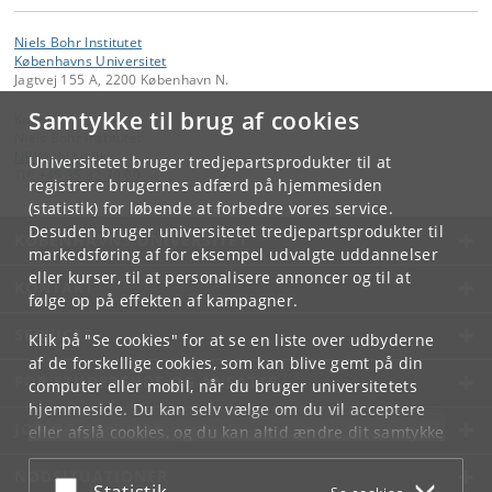
Niels Bohr Institutet
Københavns Universitet
Jagtvej 155 A, 2200 København N.
Samtykke til brug af cookies
Kontakt:
Niels Bohr Institutet
NBI
@
nbi
.
ku
.
dk
Universitetet bruger tredjepartsprodukter til at
Tlf:
+45 35 32 79 00
registrere brugernes adfærd på hjemmesiden
(statistik) for løbende at forbedre vores service.
Desuden bruger universitetet tredjepartsprodukter til
KØBENHAVNS UNIVERSITET
markedsføring af for eksempel udvalgte uddannelser
eller kurser, til at personalisere annoncer og til at
KONTAKT
følge op på effekten af kampagner.
SERVICES
Klik på "Se cookies" for at se en liste over udbyderne
af de forskellige cookies, som kan blive gemt på din
FOR STUDERENDE OG ANSATTE
computer eller mobil, når du bruger universitetets
hjemmeside. Du kan selv vælge om du vil acceptere
JOB OG KARRIERE
eller afslå cookies, og du kan altid ændre dit samtykke
under
Cookie- og privatlivspolitik
som du finder i
NØDSITUATIONER
bunden af hver side.
Acceptér eller afslå
Statistik